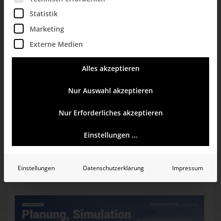
Lassen Sie sich von den
Ergebnissen der Experimente
Statistik
überzeugen!
Marketing
Externe Medien
Alles akzeptieren
Samstag, 1. Juli 2017
Nur Auswahl akzeptieren
Bissantz forscht
Bissantz'Numbers
Darstellung
Grafiken
Skalierung
Diagramme
Visualisierung
Nur Erforderliches akzeptieren
Mehr anzeigen
Einstellungen …
Veranstaltungs-Tipp
Einstellungen
Datenschutzerklärung
Impressum