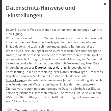
Mit d
Datenschutz-Hinweise und
DE
‑Einstellungen
Bissantz’Numbers auf
Bevor Sie unsere Website weiter besuchen können, benötigen wir Ihre
Einwilligung.
Wir verwenden auf unserer Website Cookies und andere Techniken, die
der Überholspur
Informationen auf Ihrem Endgerät speichern und abrufen können.
Einige davon sind technisch notwendig, andere helfen uns, diese
Website und Ihr Nutzungserlebnis zu verbessern.
Personenbezogene
Daten, etwa IP-Adressen, können verarbeitet werden, zum Beispiel für
personalisierte Anzeigen, Angebote oder die Messung von Seiten und
Seitenbestandteilen.
Informationen über die Verwendung Ihrer Daten
Die typografisch skalierten Zahlen der Zahlogramme
finden Sie in unserer
Datenschutzerklärung
.
Es besteht keine
schlagen Diagramme und Grafiken – ausgerechnet dort, wo
Verpflichtung, in die Verarbeitung Ihrer Daten einzuwilligen, um dieses
diese eigentlich Vorteile haben sollten – im schnellen
Angebot zu nutzen.
Sie können Ihre Auswahl jederzeit unter
Verständnis von Zahlen.
Einstellungen
widerrufen oder anpassen.
Je nach Einstellung sind nicht
alle Funktionen der Website verfügbar. Einige der hier genutzten
Unser Forschungsblog Juli 2017 fühlt den
Dienste verarbeiten personenbezogene Daten außerhalb der EU, wo
Bissantz’Numbers
„auf die Zahl“ und vergleicht die
kein vergleichbares Datenschutzniveau herrscht, zum Beispiel in den
USA. Die Übermittlung in solche Drittländer erfolgt auf Grundlage von
Bissantz’Numbers im Experiment mit anderen grafischen
Art. 49 Abs. 1 a DSGVO.
Darstellungen, wie etwa Kreisen.
Es folgt eine Liste der Service-Gruppen, für die eine Ein
Technisch erforderlich