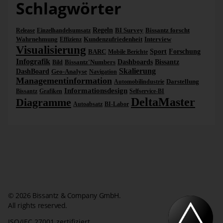
Schlagwörter
Regeln
BI Survey
Bissantz forscht
Release
Einzelhandelsumsatz
Wahrnehmung
Kundenzufriedenheit
Interview
Effizienz
Visualisierung
BARC
Sport
Forschung
Mobile Berichte
Infografik
Bissantz'Numbers
Dashboards
Bissantz
Bild
Skalierung
DashBoard
Geo-Analyse
Navigation
Managementinformation
Darstellung
Automobilindustrie
Informationsdesign
Bissantz
Grafiken
Selfservice-BI
DeltaMaster
Diagramme
Autoabsatz
BI-Labor
© 2026 Bissantz & Company GmbH.
All rights reserved.
ISO/IEC 27001 zertifiziert