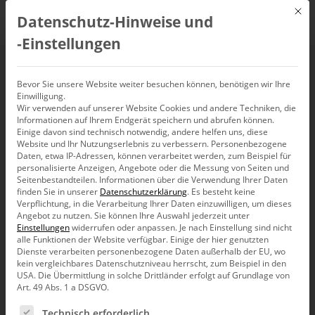
Mit d
Datenschutz-Hinweise und
DE
‑Einstellungen
BARC
Bevor Sie unsere Website weiter besuchen können, benötigen wir Ihre
Einwilligung.
Wir verwenden auf unserer Website Cookies und andere Techniken, die
Informationen auf Ihrem Endgerät speichern und abrufen können.
Einige davon sind technisch notwendig, andere helfen uns, diese
Website und Ihr Nutzungserlebnis zu verbessern.
Personenbezogene
Daten, etwa IP-Adressen, können verarbeitet werden, zum Beispiel für
personalisierte Anzeigen, Angebote oder die Messung von Seiten und
Seitenbestandteilen.
Informationen über die Verwendung Ihrer Daten
finden Sie in unserer
Datenschutzerklärung
.
Es besteht keine
Verpflichtung, in die Verarbeitung Ihrer Daten einzuwilligen, um dieses
Angebot zu nutzen.
Sie können Ihre Auswahl jederzeit unter
Einstellungen
widerrufen oder anpassen.
Je nach Einstellung sind nicht
alle Funktionen der Website verfügbar. Einige der hier genutzten
Dienste verarbeiten personenbezogene Daten außerhalb der EU, wo
kein vergleichbares Datenschutzniveau herrscht, zum Beispiel in den
USA. Die Übermittlung in solche Drittländer erfolgt auf Grundlage von
Art. 49 Abs. 1 a DSGVO.
Es folgt eine Liste der Service-Gruppen, für die eine Ein
Bissantz News
Technisch erforderlich