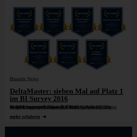
Bissantz News
DeltaMaster: sieben Mal auf Platz 1
im BI Survey 2016
In der Anwenderbefragung „The BI Survey 16“ hat DeltaMaster von Bissantz & Company Spitzenplätze erreicht: insgesamt sieben Mal Platz 1 in den jeweiligen Vergleichsgruppen. Besonders hervorgehoben [...]
mehr erfahren