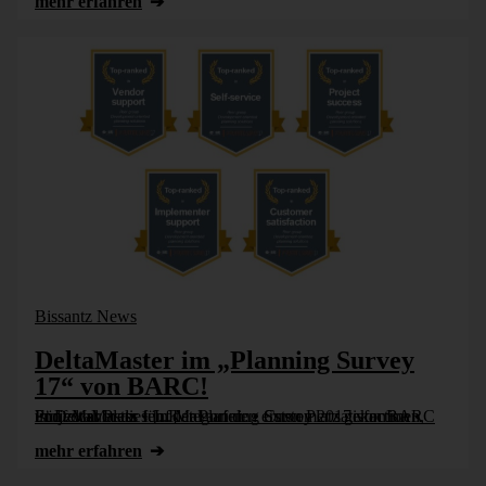
mehr erfahren
Bissantz News
DeltaMaster im „Planning Survey
17“ von BARC!
Fünf Mal Platz 1 In der Planning Survey 2017 von BARC ist DeltaMaster fünf Mal auf den ersten Platz gekommen, und zwar in diesen Kategorien: • Customer satisfaction • Project success • [...]
mehr erfahren