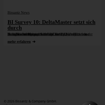
Bissantz News
BI Survey 10: DeltaMaster setzt sich
durch
DeltaMaster erfolgreich im "BI Survey 10": Platz 1 in der Kategorie Wettbewerbsstärke. Der "BI Survey" ist eine herstellerunabhängige Umfrage unter Anwendern von Business-Intelligence-Software. Sie [...]
mehr erfahren
© 2026 Bissantz & Company GmbH.