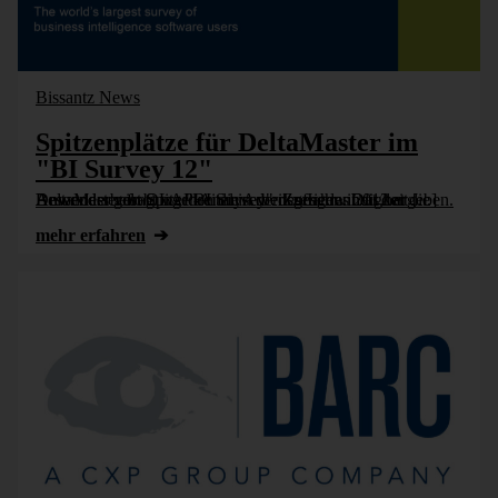
Bissantz News
Spitzenplätze für DeltaMaster im
"BI Survey 12"
DeltaMaster ist Spitzenreiter in der Zufriedenheit der Anwender von OLAP-Analysewerkzeugen. Das hat die Anwenderbefragung "BI Survey" des Jahres 2012 ergeben. Besonders gelobt werden die Arbeits­ge­schwin­dig­keit [...]
mehr erfahren