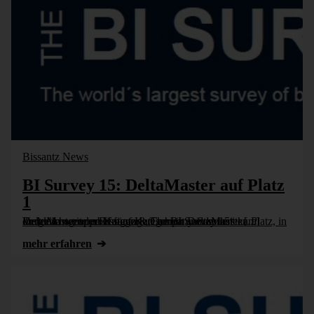
Bissantz News
BI Survey 15: DeltaMaster auf Platz
1
In der Anwenderbefragung „The BI Survey 15“ kam DeltaMaster von Bissantz & Company in seiner Vergleichsgruppe in fünf Kategorien auf den ersten Platz, in dreizehn weiteren Kategorien schnitt DeltaMaster [...]
mehr erfahren