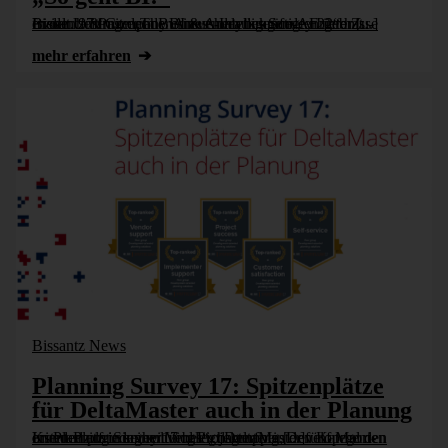
In der Umfrage „The BI & Analytics Survey 22“ hat Bissantz & Company erneut heraus­ragende Er­geb­nisse erzielt. 97 Prozent der An­wen­der be­kräf­tigten ihre Zu­frieden­heit mit dem Business-Intelligence-Anbieter [...]
mehr erfahren
Bissantz News
Planning Survey 17: Spitzenplätze
für DeltaMaster auch in der Planung
Im Planning Survey 17 belegt DeltaMaster fünf Mal den ersten Platz in seiner Vergleichsgruppe „Development-oriented planning solutions“, darunter in den Kategorien Kundenzufriedenheit und Projekterfolg [...]