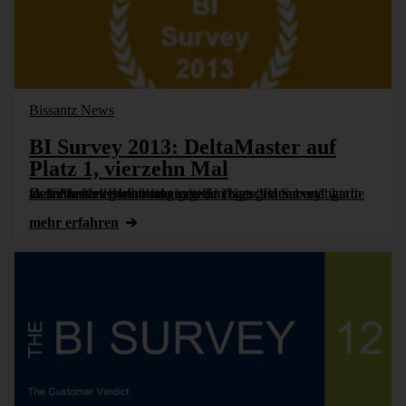
Bissantz News
BI Survey 2013: DeltaMaster auf
Platz 1, vierzehn Mal
In der herstellerunabhängigen Umfrage "BI Survey" hat DeltaMaster erneut hervorragend abgeschnitten und wurde als führendes BI-Produkt in vielen Kategorien bestätigt. In vierzehn Kategorien sahen die [...]
mehr erfahren