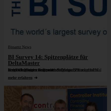
Bissantz News
BI Survey 14: Spitzenplätze für
DeltaMaster
In der diesjährigen Anwenderbefragung „BI Survey 14“ kam DeltaMaster von Bissantz & Company in seinen drei Vergleichsgruppen insgesamt acht Mal auf Platz 1, fünf Mal davon allein in der Gruppe der [...]
mehr erfahren