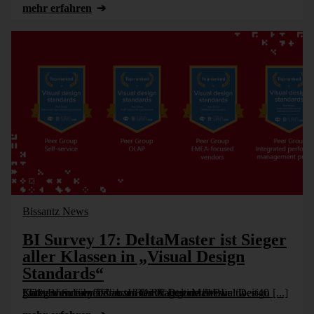
mehr erfahren
Bissantz News
BI Survey 17: DeltaMaster ist Sieger
aller Klassen in „Visual Design
Standards“
"The BI Survey 17" von BARC ist eine der weltweit größten und umfassensten Umfragen unter BI-Endanwendern. Darin schneidet DeltaMaster in über 40 Kategorien führend ab. In der Kategorie "Visual Design [...]