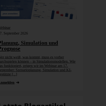
ebinar
Webinar
7. September 2026
17. September
Planung, Simulation und
Planung,
Prognose
Prognos
er nicht weiß, was kommt, muss es vorher
Wer nicht wei
urchspielen können – in Simulationsmodellen. Wie
durchspielen 
as funktioniert, zeigen wir im Webinar am 17.
das funktionie
eptember: Szenarioplanung, Simulation und KI-
September: Sz
estützte [...]
gestützte [...]
Anmelden
Anmelden
Letzte Blogartikel