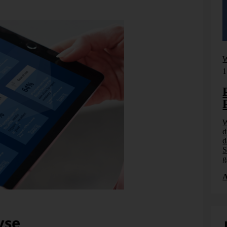
in den Vorjahren: mit glänzenden Ergebnissen.
Webinar
W
17. September 2026
1
Planung, Simulation und
Prognose
Wer nicht weiß, was kommt, muss es vorher
W
n. Wie
durchspielen können – in Simulationsmodellen. Wie
d
7.
das funktioniert, zeigen wir im Webinar am 17.
d
 KI-
September: Szenarioplanung, Simulation und KI-
S
gestützte [...]
g
Anmelden
yse