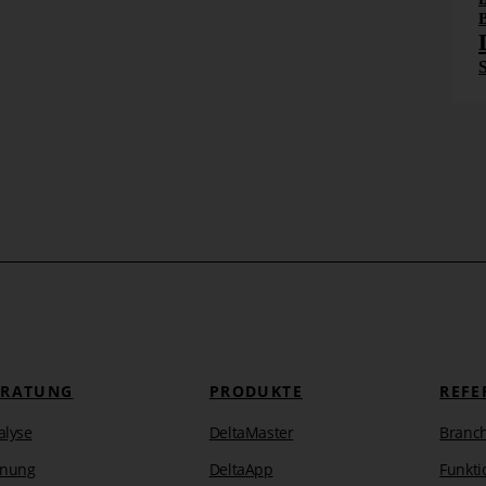
B
ERATUNG
PRODUKTE
REFE
alyse
DeltaMaster
Branc
anung
DeltaApp
Funkti