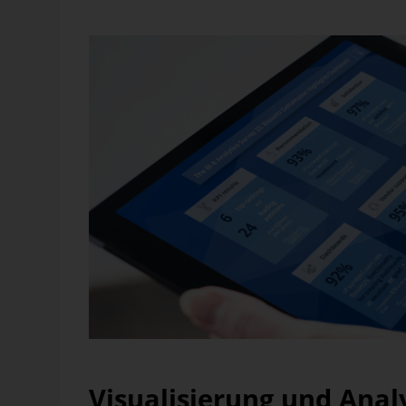
zum elften Mal in der Marktstudie vertreten – und wie 
Webinar
17. September 2026
Planung, Simulation und
Prognose
Wer nicht weiß, was kommt, muss es vorher
durchspielen können – in Simulationsmodelle
das funktioniert, zeigen wir im Webinar am 1
September: Szenarioplanung, Simulation und
gestützte [...]
Anmelden
Visualisierung und Anal