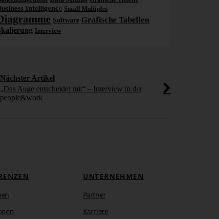
usiness Intelligence
Small Multiples
Diagramme
Grafische Tabellen
Software
Skalierung
Interview
Nächster Artikel
„Das Auge entscheidet mit“ – Interview in der
people&work
RENZEN
UNTERNEHMEN
hen
Partner
onen
Karriere