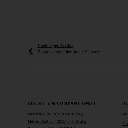
Vorheriger Artikel
Bissantz expandiert in die Schweiz
BISSANTZ & COMPANY GMBH
B
Nordring 98 · 90409 Nürnberg
An
Neuer Wall 72 · 20354 Hamburg
Pl