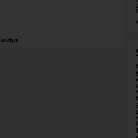
thilfe
und Wertfixierung lassen sich viele Anforderungen
W
...]
an die Planung in DeltaMaster ohne
R
datenbankseitige [...]
mehr erfahren
BARC
BI Survey
Selfservice-BI
anzeigen
B
K
C
P
B
I
S