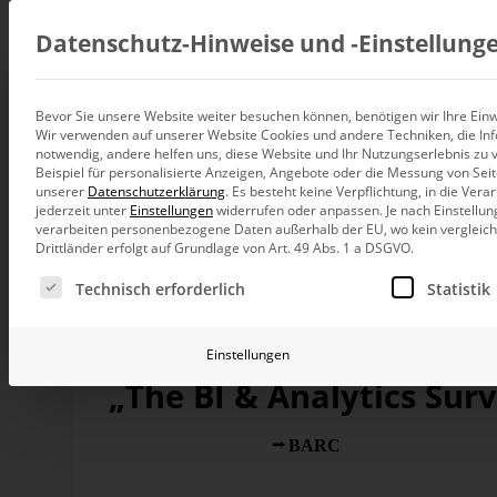
Beratung
Datenschutz-Hinweise und ‑Einstellung
Bevor Sie unsere Website weiter besuchen können, benötigen wir Ihre Einwi
„So geht BI!“
Wir verwenden auf unserer Website Cookies und andere Techniken, die Inf
Datenintegration
notwendig, andere helfen uns, diese Website und Ihr Nutzungserlebnis zu 
Individuelle Datenarchitektur-Beratun
Beispiel für personalisierte Anzeigen, Angebote oder die Messung von Sei
unserer
Datenschutzerklärung
.
Es besteht keine Verpflichtung, in die Ver
BI und Analytics
jederzeit unter
Einstellungen
widerrufen oder anpassen.
Je nach Einstellun
Ganzheitliche Data-Analytics-Beratun
In der Umfrage „
The BI & Analytics Survey 22
“
verarbeiten personenbezogene Daten außerhalb der EU, wo kein vergleichb
Drittländer erfolgt auf Grundlage von Art. 49 Abs. 1 a DSGVO.
geb­nisse erzielt. 97 Prozent der An­wen­der be­kräf­t
Planung und Steuerung
Anbieter aus Nürnberg. In den Kate­gorien Visual 
Es folgt eine Liste der Service-Gruppen, für die eine Ei
Planung, Forecasting und Simulation
Technisch erforderlich
Statistik
in allen seinen Ver­gleichs­grup­pen auf die füh­ren­
sprachigen Raum konnte so viele Unter­stützer für si
KI und Advanced Analytics
KI-Beratung für Controlling und BI
Einstellungen
„The BI & Analytics Sur
Betrieb und Weiterentwickl
Betrieb Ihrer BI-Systeme in der Cloud
Einmal im Jahr befragt
BARC
, das Analysten- und
Intelligence- und Analytics-Produkten: Welche Erfahru
gemacht? Zur Auswertung teilt BARC die Anbieter in 