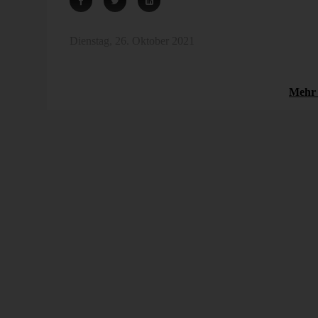
eport
Bildung steigen von Jahr zu Jahr stetig an. Mi
der DeltaApp Web untersuchen wir in diesem [
e internationale
Dienstag, 26. Oktober 2021
 Congress der
mehr erfahren
ch dieses Jubiliäums
Umfrageergebnis
Visualisierung
Analysieren
Mehr 