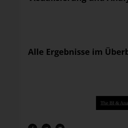
Im Markt ist Bissantz für einzigartige, zum Teil patentiert
Analysen weithin bekannt. Diese Schwerpunkte spiegel
Kategorien
Visual Design Standards
und
Analyses
kommt
führenden Plätze. In Bezug auf
Visual Design Standard
zum fünften Mal in Folge Platz 1.
Alle Ergebnisse im Überb
Neben Visualisierung, Analyse und Support schneidet B
Survey 22 hervorragend ab – darunter
Project Success
,
Lesen Sie die vollständige Zusammenfassung der Erge
Informationen zur Positionierung von Bissantz innerha
Forschung
The BI & Ana
tsnavigation
Ausgaben öffentlicher
bergang von
Haushalte für Bildung
scheidung –
Die Ausgaben der öffentlichen Haushalte für