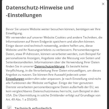
Mit d
Datenschutz-Hinweise und
DE
‑Einstellungen
ABC der Management-
Bevor Sie unsere Website weiter besuchen können, benötigen wir Ihre
Einwilligung.
Information – K
Wir verwenden auf unserer Website Cookies und andere Techniken, die
Informationen auf Ihrem Endgerät speichern und abrufen können.
Einige davon sind technisch notwendig, andere helfen uns, diese
Website und Ihr Nutzungserlebnis zu verbessern.
Personenbezogene
A-Z
A
B
C
D
E
F
G
H
I
J
K
L
M
Daten, etwa IP-Adressen, können verarbeitet werden, zum Beispiel für
N
O
P
Q
R
S
T
U
V
W
X
Y
Z
personalisierte Anzeigen, Angebote oder die Messung von Seiten und
Seitenbestandteilen.
Informationen über die Verwendung Ihrer Daten
finden Sie in unserer
Datenschutzerklärung
.
Es besteht keine
Verpflichtung, in die Verarbeitung Ihrer Daten einzuwilligen, um dieses
Angebot zu nutzen.
Sie können Ihre Auswahl jederzeit unter
Einstellungen
widerrufen oder anpassen.
Je nach Einstellung sind nicht
alle Funktionen der Website verfügbar. Einige der hier genutzten
Dienste verarbeiten personenbezogene Daten außerhalb der EU, wo
kein vergleichbares Datenschutzniveau herrscht, zum Beispiel in den
USA. Die Übermittlung in solche Drittländer erfolgt auf Grundlage von
Art. 49 Abs. 1 a DSGVO.
Es folgt eine Liste der Service-Gruppen, für die eine Ein
Technisch erforderlich