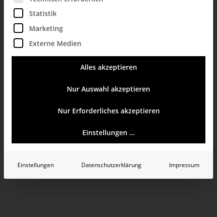
K
Statistik
Marketing
Externe Medien
Alles akzeptieren
Nur Auswahl akzeptieren
Nur Erforderliches akzeptieren
Kanal­konkurrenz­gesetz
Einstellungen …
Beschreibt das Phänomen, dass die Elemente eines
Diagramms
nur bei sehr enger Nachbarschaft widerspruchsfrei
Einstellungen
Datenschutzerklärung
Impressum
und leicht verarbeitet werden. Diagramme werden vom
vergleichsweise langsamen Arbeitsgedächtnis decodiert. Das
wiederum hat drei Untergedächtnisse für die visuelle, verbale und
symbolische Verarbeitung, die sich kaum in die Quere kommen.
Ergänzen sich Text, Ziffern und Form eines Diagramms, so wird
es sogar besonders schnell und gut verstanden, weil sich die