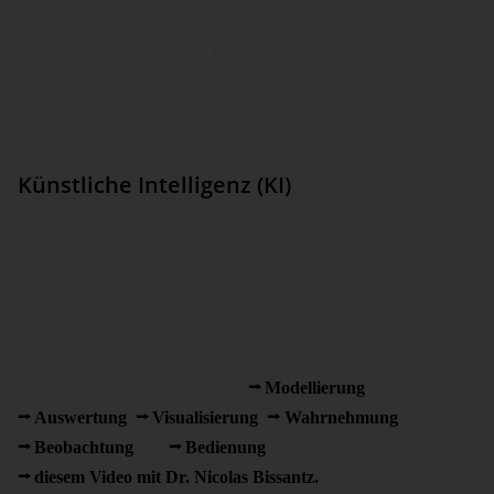
man relative Monatsabweichung und relative kumulierte
Abweichung nebeneinander, weiß man blitzschnell, ob der
aktuelle Monat vom bisher Üblichen des Jahresverlaufs abweicht
oder ob er den bisherigen Trend fortsetzt. Im Business
Intelligence geht es um einfach und schnell. Wir haben weitaus
mehr Daten als Zeit und sollten Abkürzungen daher immer
nutzen.
Künstliche Intelligenz (KI)
Reichlich strapazierter Begriff, oft gleichgesetzt mit einem kleinen
Ausschnitt der Möglichkeiten, dem Maschinellen Lernen mit
Neuronalen Netzen. In der Management-Information geht es uns
vor allem um die Automation menschlichen Verhaltens. Das
meinen wir so doppeldeutig, wie man es lesen kann: Erstens,
Algorithmen sollen intelligentes Verhalten nachahmen. Zweitens,
Algorithmen sollen intelligentes Verhalten hervorbringen. Dafür
sehen wir sechs Aufgabenfelder:
Modellierung
,
Auswertung
,
Visualisierung
,
Wahrnehmung
,
Beobachtung
und
Bedienung
. Mehr dazu in
diesem Video mit Dr. Nicolas Bissantz.