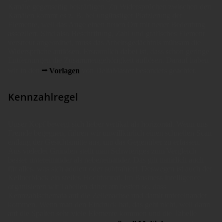
Kanäle gegenseitig bekräftigen. Zu Widersprüchen zwischen den
Kanälen kommt es z. B. bei ungünstiger Platzierung der
Elemente, weil das Auge einen neuen Ort mit neuer Bedeutung
assoziiert. Sind also Beschriftung, Zahl und grafisches Element
verstreut angeordnet, muss das Arbeitsgedächtnis mühsam die
Widersprüche auflösen. Erstaunlich dabei ist, dass schon geringe
Entfernungen die Zusammengehörigkeit auflösen. Darauf haben
wir in den
Vorlagen
von DeltaMaster besonders geachtet.
Kennzahlregel
Unser Kopf bewegt sich lieber vertikal als horizontal. Wenn uns
Fremde begegnen, führen wir unwillkürlich einen schnellen Scan
entlang der Gesichtsmitte aus, um das Gegenüber zu erfassen.
Aus vielerlei Gründen stellt man Schwieriges zum Vergleich
besser untereinander als nebeneinander. Das gilt natürlich auch
für alles, was sich addiert oder subtrahiert. Deswegen ist auch der
Kellnerblock ein steiles Hochformat. Im Business Intelligence
organisieren wir Tabellen daher am besten so, dass
Kennzahlschemata auf die Zeilenachse und damit untereinander
kommen. Wenn man den Eindruck hat, das geht nicht, weil dann
auf die Spalten sehr viele Elemente kommen und die Tabelle