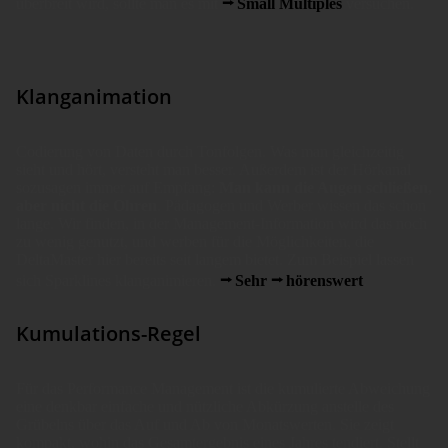
überbreit wird, sollte man es mit
Small Multiples
versuchen.
Klanganimation
Codierung von Daten durch Tonfolgen. Was man gleichzeitig
sieht und hört, versteht man besser. Außerdem ist der Hörkanal
sozusagen immer auf Empfang:
Man kann die Augen schließen,
aber nicht die Ohren
. Pädagogen und Werber wissen das schon
lange. Wir finden, in der Management-Information wird das noch
zu wenig genutzt, und werben für die Möglich­keiten, die
DeltaMaster hier bereits seit langem bietet. Zum Beispiel lassen
sich Sparklines klanganimieren.
Sehr
hörenswert
.
Kumulations-Regel
Für das Performance Management ist die kumulierte Abweichung
eine denkbar einfache und nützliche Abkürzung anstelle des
Grübelns über das Auf und Ab von Monatswerten. Sie zeigt
kompakt, wohin das Gesamtergebnis eines Jahres tendiert. Stellt