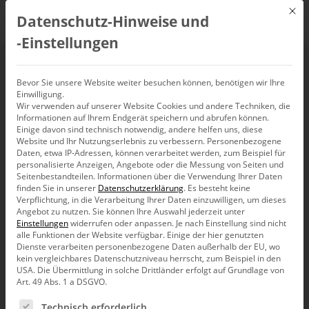
Mit d
Datenschutz-Hinweise und
DE
‑Einstellungen
ABC der Management-
Bevor Sie unsere Website weiter besuchen können, benötigen wir Ihre
Einwilligung.
Information – Q
Wir verwenden auf unserer Website Cookies und andere Techniken, die
Informationen auf Ihrem Endgerät speichern und abrufen können.
Einige davon sind technisch notwendig, andere helfen uns, diese
Website und Ihr Nutzungserlebnis zu verbessern.
Personenbezogene
A-Z
A
B
C
D
E
F
G
H
I
J
K
L
M
Daten, etwa IP-Adressen, können verarbeitet werden, zum Beispiel für
N
O
P
Q
R
S
T
U
V
W
X
Y
Z
personalisierte Anzeigen, Angebote oder die Messung von Seiten und
Seitenbestandteilen.
Informationen über die Verwendung Ihrer Daten
finden Sie in unserer
Datenschutzerklärung
.
Es besteht keine
Verpflichtung, in die Verarbeitung Ihrer Daten einzuwilligen, um dieses
Angebot zu nutzen.
Sie können Ihre Auswahl jederzeit unter
Einstellungen
widerrufen oder anpassen.
Je nach Einstellung sind nicht
alle Funktionen der Website verfügbar. Einige der hier genutzten
Dienste verarbeiten personenbezogene Daten außerhalb der EU, wo
kein vergleichbares Datenschutzniveau herrscht, zum Beispiel in den
USA. Die Übermittlung in solche Drittländer erfolgt auf Grundlage von
Art. 49 Abs. 1 a DSGVO.
Es folgt eine Liste der Service-Gruppen, für die eine Ein
Technisch erforderlich