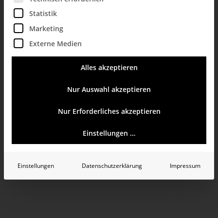
Q
Statistik
Marketing
Externe Medien
Alles akzeptieren
Nur Auswahl akzeptieren
Nur Erforderliches akzeptieren
Quadrat
Einstellungen …
Schöne und irgendwie neutrale Form, die gerne ganz
Verschiedenes beherbergt und ordnet und daher besonders
Einstellungen
Datenschutzerklärung
Impressum
geeignet für
Dashboards
zu sein scheint. Tatsächlich aber
wehrt sie sich kräftig gegen günstige Platzierung von Schrift und
Zahl und verbraucht dort Platz, wo noch anderes hingehören
würde.