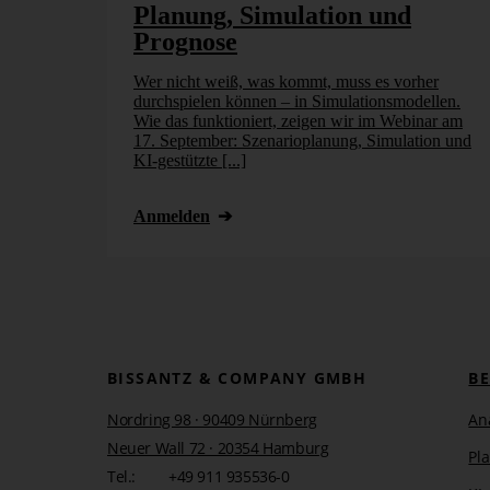
Planung, Simulation und
Prognose
Wer nicht weiß, was kommt, muss es vorher
durchspielen können – in Simulationsmodellen.
Wie das funktioniert, zeigen wir im Webinar am
17. September: Szenarioplanung, Simulation und
KI-gestützte [...]
Anmelden
BISSANTZ & COMPANY GMBH
B
Nordring 98 · 90409 Nürnberg
An
Neuer Wall 72 · 20354 Hamburg
Pl
Tel.:
+49 911 935536-0