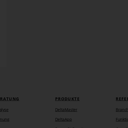
ERATUNG
PRODUKTE
REFE
alyse
DeltaMaster
Branc
anung
DeltaApp
Funkti