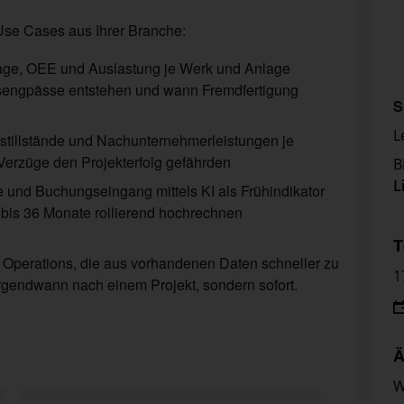
Use Cases aus Ihrer Branche:
nage, OEE und Auslastung je Werk und Anlage
tsengpässe entstehen und wann Fremdfertigung
S
L
stillstände und Nachunternehmerleistungen je
Verzüge den Projekterfolg gefährden
B
L
e und Buchungseingang mittels KI als Frühindikator
 bis 36 Monate rollierend hochrechnen
T
nd Operations, die aus vorhandenen Daten schneller zu
1
endwann nach einem Projekt, sondern sofort.
Ä
W