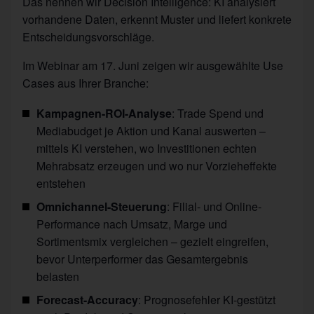
Das nennen wir Decision Intelligence: KI analysiert
vorhandene Daten, erkennt Muster und liefert konkrete
Entscheidungsvorschläge.
Im Webinar am 17. Juni zeigen wir ausgewählte Use
Cases aus Ihrer Branche:
Kampagnen-ROI-Analyse
: Trade Spend und
Mediabudget je Aktion und Kanal auswerten –
mittels KI verstehen, wo Investitionen echten
Mehrabsatz erzeugen und wo nur Vorzieheffekte
entstehen
Omnichannel-Steuerung
: Filial- und Online-
Performance nach Umsatz, Marge und
Sortimentsmix vergleichen – gezielt eingreifen,
bevor Unterperformer das Gesamtergebnis
belasten
Forecast-Accuracy
: Prognosefehler KI-gestützt