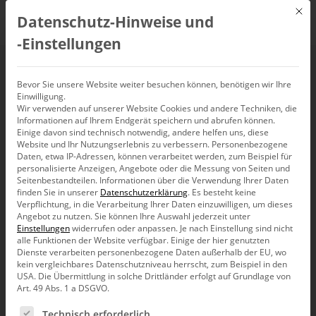
Mit d
Datenschutz-Hinweise und
DE
‑Einstellungen
KI im Controlling für
Bevor Sie unsere Website weiter besuchen können, benötigen wir Ihre
Einwilligung.
Wir verwenden auf unserer Website Cookies und andere Techniken, die
Handel und
Informationen auf Ihrem Endgerät speichern und abrufen können.
Einige davon sind technisch notwendig, andere helfen uns, diese
Konsumgüter
Website und Ihr Nutzungserlebnis zu verbessern.
Personenbezogene
Daten, etwa IP-Adressen, können verarbeitet werden, zum Beispiel für
personalisierte Anzeigen, Angebote oder die Messung von Seiten und
Seitenbestandteilen.
Informationen über die Verwendung Ihrer Daten
17. Juni 2026, 16:00
–
16:45
Uhr,
Webinar
finden Sie in unserer
Datenschutzerklärung
.
Es besteht keine
Verpflichtung, in die Verarbeitung Ihrer Daten einzuwilligen, um dieses
Angebot zu nutzen.
Sie können Ihre Auswahl jederzeit unter
Einstellungen
widerrufen oder anpassen.
Je nach Einstellung sind nicht
alle Funktionen der Website verfügbar. Einige der hier genutzten
Dienste verarbeiten personenbezogene Daten außerhalb der EU, wo
kein vergleichbares Datenschutzniveau herrscht, zum Beispiel in den
USA. Die Übermittlung in solche Drittländer erfolgt auf Grundlage von
Art. 49 Abs. 1 a DSGVO.
Es folgt eine Liste der Service-Gruppen, für die eine Ein
Technisch erforderlich