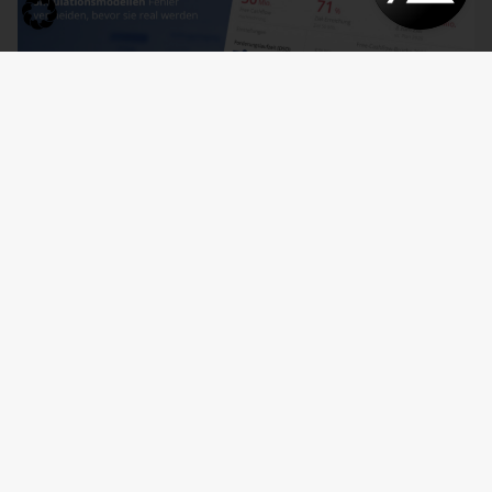
Webinar
17. September 2026
Planung, Simulation und Prognose
Wer nicht weiß, was kommt, muss es vorher durchspielen können – in Simulationsmodellen. Wie das funktioniert, zeigen wir im Webinar am 17. September: Szenarioplanung, Simulation und KI-gestützte [...]
Anmelden
© 2026 Bissantz & Company GmbH.
All rights reserved.