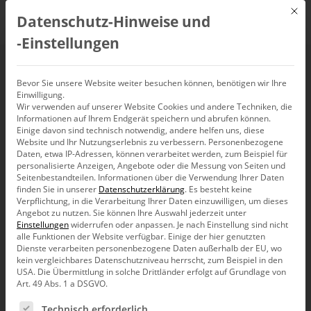
Mit d
Datenschutz-Hinweise und
DE
‑Einstellungen
Webinar:
Bevor Sie unsere Website weiter besuchen können, benötigen wir Ihre
Einwilligung.
Wir verwenden auf unserer Website Cookies und andere Techniken, die
Berichtserstellung mit
Informationen auf Ihrem Endgerät speichern und abrufen können.
Einige davon sind technisch notwendig, andere helfen uns, diese
DeltaMaster
Website und Ihr Nutzungserlebnis zu verbessern.
Personenbezogene
Daten, etwa IP-Adressen, können verarbeitet werden, zum Beispiel für
personalisierte Anzeigen, Angebote oder die Messung von Seiten und
Seitenbestandteilen.
Informationen über die Verwendung Ihrer Daten
2. Januar 2021, 10:00
–
11:00
Uhr,
On-Demand-Webinar
finden Sie in unserer
Datenschutzerklärung
.
Es besteht keine
Verpflichtung, in die Verarbeitung Ihrer Daten einzuwilligen, um dieses
Angebot zu nutzen.
Sie können Ihre Auswahl jederzeit unter
Einstellungen
widerrufen oder anpassen.
Je nach Einstellung sind nicht
alle Funktionen der Website verfügbar. Einige der hier genutzten
Dienste verarbeiten personenbezogene Daten außerhalb der EU, wo
kein vergleichbares Datenschutzniveau herrscht, zum Beispiel in den
USA. Die Übermittlung in solche Drittländer erfolgt auf Grundlage von
Art. 49 Abs. 1 a DSGVO.
Es folgt eine Liste der Service-Gruppen, für die eine Ein
Technisch erforderlich