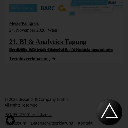
Messe/Kongress
24. November 2026, Wien
21. BI & Analytics Tagung
Die BI- und Analytics-Tagung bietet einen komprimierten Vergleich der besten Tools für Business Intelligence und Analytics. Wie jedes Jahr wird die Veranstaltung vom Controller Institut und dem Business [...]
Termin­vereinbarung
© 2026 Bissantz & Company GmbH.
All rights reserved.
ISO/IEC 27001 zertifiziert
Impressum
Datenschutzerklärung
Kontakt