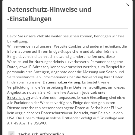
Mit d
Datenschutz-Hinweise und
DE
‑Einstellungen
Webinar:
Bevor Sie unsere Website weiter besuchen können, benötigen wir Ihre
Einwilligung.
Wir verwenden auf unserer Website Cookies und andere Techniken, die
Berichtserstellung mit
Informationen auf Ihrem Endgerät speichern und abrufen können.
Einige davon sind technisch notwendig, andere helfen uns, diese
DeltaMaster
Website und Ihr Nutzungserlebnis zu verbessern.
Personenbezogene
Daten, etwa IP-Adressen, können verarbeitet werden, zum Beispiel für
personalisierte Anzeigen, Angebote oder die Messung von Seiten und
Seitenbestandteilen.
Informationen über die Verwendung Ihrer Daten
13. Januar 2022, 10:00
–
11:00
Uhr
finden Sie in unserer
Datenschutzerklärung
.
Es besteht keine
Verpflichtung, in die Verarbeitung Ihrer Daten einzuwilligen, um dieses
Angebot zu nutzen.
Sie können Ihre Auswahl jederzeit unter
Einstellungen
widerrufen oder anpassen.
Je nach Einstellung sind nicht
alle Funktionen der Website verfügbar. Einige der hier genutzten
Dienste verarbeiten personenbezogene Daten außerhalb der EU, wo
kein vergleichbares Datenschutzniveau herrscht, zum Beispiel in den
USA. Die Übermittlung in solche Drittländer erfolgt auf Grundlage von
Art. 49 Abs. 1 a DSGVO.
Es folgt eine Liste der Service-Gruppen, für die eine Ein
Technisch erforderlich