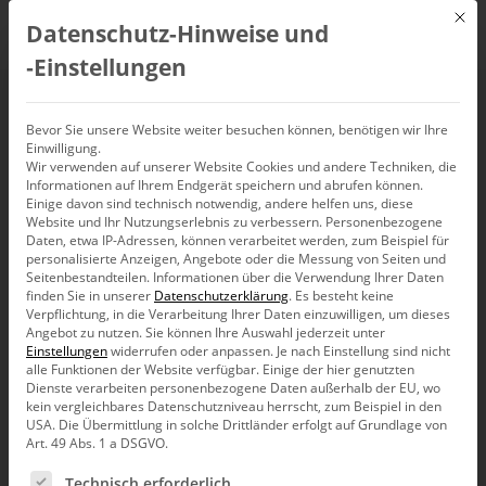
Mit d
Datenschutz-Hinweise und
DE
‑Einstellungen
Webinar:
Bevor Sie unsere Website weiter besuchen können, benötigen wir Ihre
Einwilligung.
Wir verwenden auf unserer Website Cookies und andere Techniken, die
Berichtserstellung mit
Informationen auf Ihrem Endgerät speichern und abrufen können.
Einige davon sind technisch notwendig, andere helfen uns, diese
DeltaMaster
Website und Ihr Nutzungserlebnis zu verbessern.
Personenbezogene
Daten, etwa IP-Adressen, können verarbeitet werden, zum Beispiel für
personalisierte Anzeigen, Angebote oder die Messung von Seiten und
Seitenbestandteilen.
Informationen über die Verwendung Ihrer Daten
7. Dezember 2022, 10:00
–
11:00
Uhr
finden Sie in unserer
Datenschutzerklärung
.
Es besteht keine
Verpflichtung, in die Verarbeitung Ihrer Daten einzuwilligen, um dieses
Angebot zu nutzen.
Sie können Ihre Auswahl jederzeit unter
Einstellungen
widerrufen oder anpassen.
Je nach Einstellung sind nicht
alle Funktionen der Website verfügbar. Einige der hier genutzten
Dienste verarbeiten personenbezogene Daten außerhalb der EU, wo
kein vergleichbares Datenschutzniveau herrscht, zum Beispiel in den
USA. Die Übermittlung in solche Drittländer erfolgt auf Grundlage von
Art. 49 Abs. 1 a DSGVO.
Es folgt eine Liste der Service-Gruppen, für die eine Ein
Technisch erforderlich