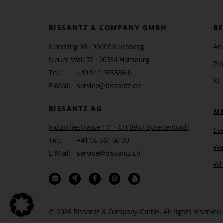
BISSANTZ & COMPANY GMBH
B
Nordring 98 · 90409 Nürnberg
An
Neuer Wall 72 · 20354 Hamburg
Pl
Tel.:
+49 911 935536-0
KI
E-Mail:
service@bissantz.de
BISSANTZ AG
M
Industriestrasse 171 · CH-8957 Spreitenbach
Ev
Tel.:
+41 56 561 66 00
We
E-Mail:
service@bissantz.ch
Wh
© 2026 Bissantz & Company GmbH.
All rights reserved.