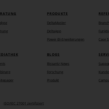
ERATUNG
PRODUKTE
REFE
alyse
DeltaMaster
Branc
anung
DeltaApp
Funkti
Power-BI-Erweiterungen
Case S
EDIATHEK
BLOGS
SERV
ents
Bissantz News
Suppo
binare
Forschung
Kunde
itepaper
Produkt
Camp
ISO/IEC 27001 zertifiziert