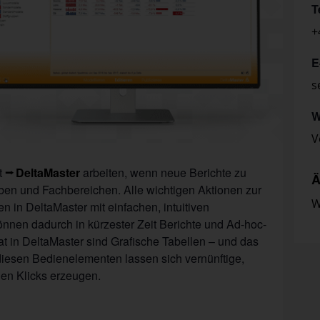
T
+
E
s
W
V
t
DeltaMaster
arbeiten, wenn neue Berichte zu
Ä
täben und Fachbereichen. Alle wichtigen Aktionen zur
W
n in DeltaMaster mit einfachen, intuitiven
en dadurch in kürzester Zeit Berichte und Ad-hoc-
at in DeltaMaster sind Grafische Tabellen – und das
iesen Bedienelementen lassen sich vernünftige,
gen Klicks erzeugen.