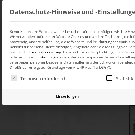
Beratung
Datenschutz-Hinweise und ‑Einstellung
Bevor Sie unsere Website weiter besuchen können, benötigen wir Ihre Einwi
Webinar: Berichtse
Wir verwenden auf unserer Website Cookies und andere Techniken, die Inf
Datenintegration
notwendig, andere helfen uns, diese Website und Ihr Nutzungserlebnis zu 
Individuelle Datenarchitektur-Beratun
Beispiel für personalisierte Anzeigen, Angebote oder die Messung von Sei
unserer
Datenschutzerklärung
.
Es besteht keine Verpflichtung, in die Ver
3. Mai 2023, 10:00
–
11:00
Uhr
BI und Analytics
jederzeit unter
Einstellungen
widerrufen oder anpassen.
Je nach Einstellun
Ganzheitliche Data-Analytics-Beratun
verarbeiten personenbezogene Daten außerhalb der EU, wo kein vergleichb
Drittländer erfolgt auf Grundlage von Art. 49 Abs. 1 a DSGVO.
Planung und Steuerung
Es folgt eine Liste der Service-Gruppen, für die eine Ei
Planung, Forecasting und Simulation
Technisch erforderlich
Statistik
KI und Advanced Analytics
KI-Beratung für Controlling und BI
Einstellungen
Betrieb und Weiterentwickl
Betrieb Ihrer BI-Systeme in der Cloud