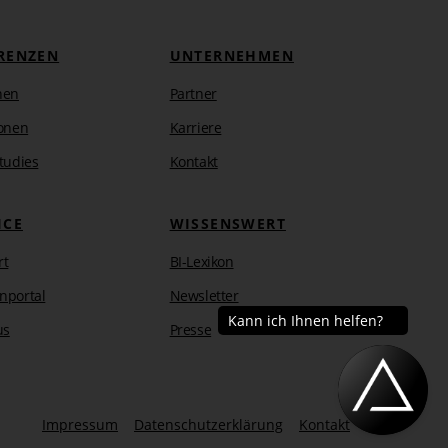
RENZEN
UNTERNEHMEN
hen
Partner
onen
Karriere
tudies
Kontakt
ICE
WISSENSWERT
rt
BI-Lexikon
nportal
Newsletter
us
Presse
Impressum
Datenschutzerklärung
Kontakt