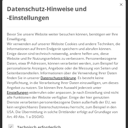
Mit d
Datenschutz-Hinweise und
DE
‑Einstellungen
Webinar:
Bevor Sie unsere Website weiter besuchen können, benötigen wir Ihre
Einwilligung.
Wir verwenden auf unserer Website Cookies und andere Techniken, die
Berichtserstellung mit
Informationen auf Ihrem Endgerät speichern und abrufen können.
Einige davon sind technisch notwendig, andere helfen uns, diese
DeltaMaster
Website und Ihr Nutzungserlebnis zu verbessern.
Personenbezogene
Daten, etwa IP-Adressen, können verarbeitet werden, zum Beispiel für
personalisierte Anzeigen, Angebote oder die Messung von Seiten und
Seitenbestandteilen.
Informationen über die Verwendung Ihrer Daten
22. Oktober 2024, 10:00
–
11:00
Uhr
finden Sie in unserer
Datenschutzerklärung
.
Es besteht keine
Verpflichtung, in die Verarbeitung Ihrer Daten einzuwilligen, um dieses
Angebot zu nutzen.
Sie können Ihre Auswahl jederzeit unter
Einstellungen
widerrufen oder anpassen.
Je nach Einstellung sind nicht
alle Funktionen der Website verfügbar. Einige der hier genutzten
Dienste verarbeiten personenbezogene Daten außerhalb der EU, wo
kein vergleichbares Datenschutzniveau herrscht, zum Beispiel in den
USA. Die Übermittlung in solche Drittländer erfolgt auf Grundlage von
Art. 49 Abs. 1 a DSGVO.
Es folgt eine Liste der Service-Gruppen, für die eine Ein
Technisch erforderlich