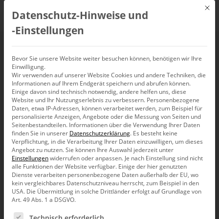
Mit d
Datenschutz-Hinweise und
DE
‑Einstellungen
Webinar:
Bevor Sie unsere Website weiter besuchen können, benötigen wir Ihre
Einwilligung.
Wir verwenden auf unserer Website Cookies und andere Techniken, die
Berichtserstellung mit
Informationen auf Ihrem Endgerät speichern und abrufen können.
Einige davon sind technisch notwendig, andere helfen uns, diese
DeltaMaster
Website und Ihr Nutzungserlebnis zu verbessern.
Personenbezogene
Daten, etwa IP-Adressen, können verarbeitet werden, zum Beispiel für
personalisierte Anzeigen, Angebote oder die Messung von Seiten und
Seitenbestandteilen.
Informationen über die Verwendung Ihrer Daten
11. Juni 2025, 10:00
–
11:00
Uhr
finden Sie in unserer
Datenschutzerklärung
.
Es besteht keine
Verpflichtung, in die Verarbeitung Ihrer Daten einzuwilligen, um dieses
Angebot zu nutzen.
Sie können Ihre Auswahl jederzeit unter
Einstellungen
widerrufen oder anpassen.
Je nach Einstellung sind nicht
alle Funktionen der Website verfügbar. Einige der hier genutzten
Dienste verarbeiten personenbezogene Daten außerhalb der EU, wo
kein vergleichbares Datenschutzniveau herrscht, zum Beispiel in den
USA. Die Übermittlung in solche Drittländer erfolgt auf Grundlage von
Art. 49 Abs. 1 a DSGVO.
Es folgt eine Liste der Service-Gruppen, für die eine Ein
Technisch erforderlich