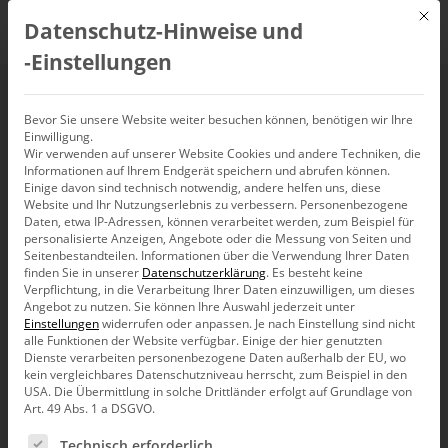
Mit d
Datenschutz-Hinweise und
DE
‑Einstellungen
Webinar: Business-
Bevor Sie unsere Website weiter besuchen können, benötigen wir Ihre
Einwilligung.
Wir verwenden auf unserer Website Cookies und andere Techniken, die
Intelligence-
Informationen auf Ihrem Endgerät speichern und abrufen können.
Einige davon sind technisch notwendig, andere helfen uns, diese
Anwendungen mit
Website und Ihr Nutzungserlebnis zu verbessern.
Personenbezogene
Daten, etwa IP-Adressen, können verarbeitet werden, zum Beispiel für
personalisierte Anzeigen, Angebote oder die Messung von Seiten und
DeltaMaster
Seitenbestandteilen.
Informationen über die Verwendung Ihrer Daten
finden Sie in unserer
Datenschutzerklärung
.
Es besteht keine
Verpflichtung, in die Verarbeitung Ihrer Daten einzuwilligen, um dieses
Repository verwalten
Angebot zu nutzen.
Sie können Ihre Auswahl jederzeit unter
Einstellungen
widerrufen oder anpassen.
Je nach Einstellung sind nicht
alle Funktionen der Website verfügbar. Einige der hier genutzten
Dienste verarbeiten personenbezogene Daten außerhalb der EU, wo
25. Juni 2025, 10:00
–
11:00
Uhr
kein vergleichbares Datenschutzniveau herrscht, zum Beispiel in den
USA. Die Übermittlung in solche Drittländer erfolgt auf Grundlage von
Art. 49 Abs. 1 a DSGVO.
Es folgt eine Liste der Service-Gruppen, für die eine Ein
Technisch erforderlich