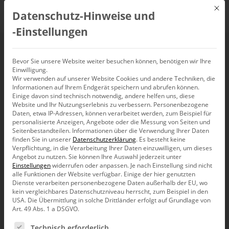
Mit d
Datenschutz-Hinweise und
DE
‑Einstellungen
Webinar: DeltaMaster
Bevor Sie unsere Website weiter besuchen können, benötigen wir Ihre
Einwilligung.
Wir verwenden auf unserer Website Cookies und andere Techniken, die
ETL
Informationen auf Ihrem Endgerät speichern und abrufen können.
Einige davon sind technisch notwendig, andere helfen uns, diese
Website und Ihr Nutzungserlebnis zu verbessern.
Personenbezogene
15. April 2025, 10:00
Daten, etwa IP-Adressen, können verarbeitet werden, zum Beispiel für
–
11:00
Uhr
personalisierte Anzeigen, Angebote oder die Messung von Seiten und
Seitenbestandteilen.
Informationen über die Verwendung Ihrer Daten
finden Sie in unserer
Datenschutzerklärung
.
Es besteht keine
Verpflichtung, in die Verarbeitung Ihrer Daten einzuwilligen, um dieses
Angebot zu nutzen.
Sie können Ihre Auswahl jederzeit unter
Einstellungen
widerrufen oder anpassen.
Je nach Einstellung sind nicht
alle Funktionen der Website verfügbar. Einige der hier genutzten
Dienste verarbeiten personenbezogene Daten außerhalb der EU, wo
kein vergleichbares Datenschutzniveau herrscht, zum Beispiel in den
USA. Die Übermittlung in solche Drittländer erfolgt auf Grundlage von
Art. 49 Abs. 1 a DSGVO.
Es folgt eine Liste der Service-Gruppen, für die eine Ein
Technisch erforderlich