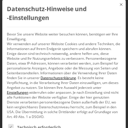
Mit d
Datenschutz-Hinweise und
DE
‑Einstellungen
Analysieren heißt
Bevor Sie unsere Website weiter besuchen können, benötigen wir Ihre
Einwilligung.
Wir verwenden auf unserer Website Cookies und andere Techniken, die
Vergleichen
Informationen auf Ihrem Endgerät speichern und abrufen können.
Einige davon sind technisch notwendig, andere helfen uns, diese
Website und Ihr Nutzungserlebnis zu verbessern.
Personenbezogene
Daten, etwa IP-Adressen, können verarbeitet werden, zum Beispiel für
personalisierte Anzeigen, Angebote oder die Messung von Seiten und
Seitenbestandteilen.
Informationen über die Verwendung Ihrer Daten
Daten ohne
finden Sie in unserer
Datenschutzerklärung
.
Es besteht keine
Verpflichtung, in die Verarbeitung Ihrer Daten einzuwilligen, um dieses
Vergleichsmaßstab sind
Angebot zu nutzen.
Sie können Ihre Auswahl jederzeit unter
Einstellungen
widerrufen oder anpassen.
Je nach Einstellung sind nicht
wertlos
alle Funktionen der Website verfügbar. Einige der hier genutzten
Dienste verarbeiten personenbezogene Daten außerhalb der EU, wo
kein vergleichbares Datenschutzniveau herrscht, zum Beispiel in den
Im Kern handelt es sich bei jeder Analyse um einen
USA. Die Übermittlung in solche Drittländer erfolgt auf Grundlage von
Vergleich, denn erst die Einordnung in einen Kontext lässt
Art. 49 Abs. 1 a DSGVO.
brauchbare Aussagen zu. Was sagt uns das Bild vom Saturn
Es folgt eine Liste der Service-Gruppen, für die eine Ein
ohne jeden Größenvergleich?
Technisch erforderlich