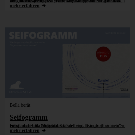
Bella findet auch, dass Wirtschaftsnachrichten kein Vorbild für gute Diagramme sind und zeigt an einem Beispiel aus dem Manager Magazin, wie halb richtige Zahlen ganz falsch verstanden werden.
mehr erfahren
Bella berät
Seifogramm
Bürohund Bella bloggt über Datenvisualisierung – mit einem Beispiel aus der Aktienkursdarstellung: Das „Seifogramm“ von Gabor zum Wirecard-Kurs.
mehr erfahren