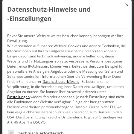
Mit d
Datenschutz-Hinweise und
DE
‑Einstellungen
Bella berät.
Bevor Sie unsere Website weiter besuchen können, benötigen wir Ihre
Einwilligung.
Visualisierung und Business
Wir verwenden auf unserer Website Cookies und andere Techniken, die
Informationen auf Ihrem Endgerät speichern und abrufen können.
Intelligence.
Einige davon sind technisch notwendig, andere helfen uns, diese
Website und Ihr Nutzungserlebnis zu verbessern.
Personenbezogene
Daten, etwa IP-Adressen, können verarbeitet werden, zum Beispiel für
personalisierte Anzeigen, Angebote oder die Messung von Seiten und
Seitenbestandteilen.
Informationen über die Verwendung Ihrer Daten
finden Sie in unserer
Datenschutzerklärung
.
Es besteht keine
Verpflichtung, in die Verarbeitung Ihrer Daten einzuwilligen, um dieses
Angebot zu nutzen.
Sie können Ihre Auswahl jederzeit unter
Einstellungen
widerrufen oder anpassen.
Je nach Einstellung sind nicht
alle Funktionen der Website verfügbar. Einige der hier genutzten
Dienste verarbeiten personenbezogene Daten außerhalb der EU, wo
kein vergleichbares Datenschutzniveau herrscht, zum Beispiel in den
USA. Die Übermittlung in solche Drittländer erfolgt auf Grundlage von
Art. 49 Abs. 1 a DSGVO.
Es folgt eine Liste der Service-Gruppen, für die eine Ein
Technisch erforderlich