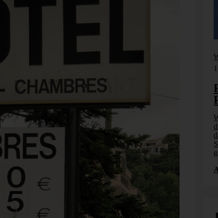
Webinar
W
17. September 2026
1
Planung, Simulation und
Prognose
Wer nicht weiß, was kommt, muss es vorher
W
n. Wie
durchspielen können – in Simulationsmodellen. Wie
d
7.
das funktioniert, zeigen wir im Webinar am 17.
d
 KI-
September: Szenarioplanung, Simulation und KI-
S
gestützte [...]
g
Anmelden