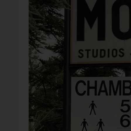
Webinar
17. September 2026
Planung, Simulation und
Prognose
Wer nicht weiß, was kommt, muss es vorher
durchspielen können – in Simulationsmodelle
das funktioniert, zeigen wir im Webinar am 1
September: Szenarioplanung, Simulation und
gestützte [...]
Anmelden