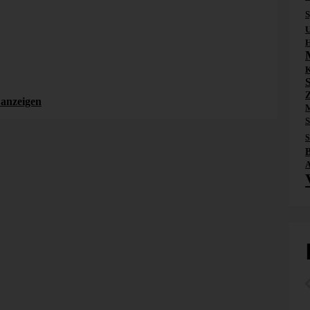
S
U
H
K
Z
anzeigen
M
S
S
A