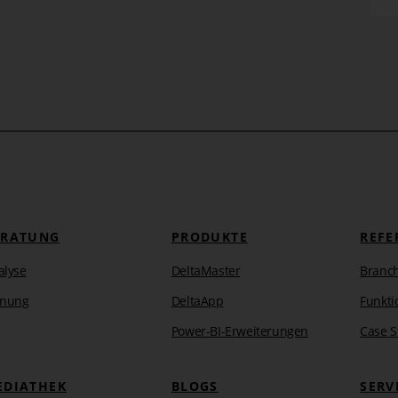
mehr erfahren
ERATUNG
PRODUKTE
REFE
alyse
DeltaMaster
Branc
anung
DeltaApp
Funkti
Power-BI-Erweiterungen
Case S
EDIATHEK
BLOGS
SERV