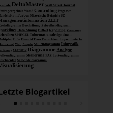
DeltaMaster
ymbole
Wall Street Journal
Controlling
mfrageergebnis
WamS
Prognosen
Farben
andelsblatt
Historische Beispiele
SZ
Managementinformation
ZEIT
reisdiagramm
Beschriftung
Zeitreihendiagramm
Sparklines
Reporting
Data Mining
Fußball
Verzerrung
Informationsdesign
eitreihen
SPIEGEL
Small
ultiples
Tufte
Logarithmische
Financial Times Deutschland
Infografik
kalierung
Welt
Säulendiagramm
Ampeln
Diagramme
Analyse
Statistik
ortierung
Skalierung
Balkendiagramm
FAZ
Tortendiagramm
bschneiden
Schwindeldiagramm
Visualisierung
Letzte Blogartikel