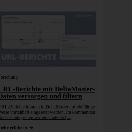
Forschung
Bissantz New
URL-Berichte mit DeltaMaster-
Vom KI
Daten versorgen und filtern
Geschäft
Unterneh
RL-Berichte können in DeltaMaster auf vielfältige
kann
eise vorteilhaft eingesetzt werden. Im kommenden
elease integrieren wir eine äußerst [...]
Chatbots, Ass
Unternehmen b
mehr erfahren
Künstlicher In