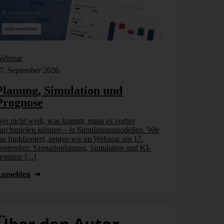
ebinar
Webinar
7. September 2026
17. September
Planung, Simulation und
Planung,
Prognose
Prognos
er nicht weiß, was kommt, muss es vorher
Wer nicht wei
urchspielen können – in Simulationsmodellen. Wie
durchspielen 
as funktioniert, zeigen wir im Webinar am 17.
das funktionie
eptember: Szenarioplanung, Simulation und KI-
September: Sz
estützte [...]
gestützte [...]
Anmelden
Anmelden
Über den Autor