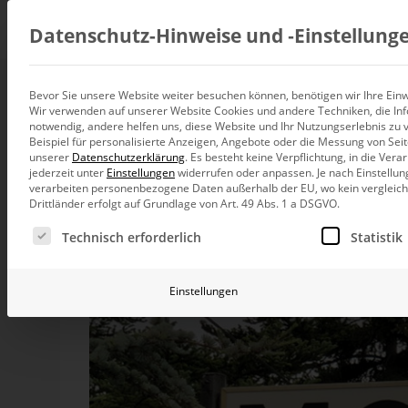
Beratung
Datenschutz-Hinweise und ‑Einstellung
Bevor Sie unsere Website weiter besuchen können, benötigen wir Ihre Einwi
Zweischlaf
Wir verwenden auf unserer Website Cookies und andere Techniken, die Inf
Datenintegration
notwendig, andere helfen uns, diese Website und Ihr Nutzungserlebnis zu 
Individuelle Datenarchitektur-Beratun
Beispiel für personalisierte Anzeigen, Angebote oder die Messung von Sei
unserer
Datenschutzerklärung
.
Es besteht keine Verpflichtung, in die Ver
BI und Analytics
jederzeit unter
Einstellungen
widerrufen oder anpassen.
Je nach Einstellun
Ganzheitliche Data-Analytics-Beratun
Mensch zum Messen
verarbeiten personenbezogene Daten außerhalb der EU, wo kein vergleichb
Drittländer erfolgt auf Grundlage von Art. 49 Abs. 1 a DSGVO.
Sind wir im Urlaub dran vorbeigefahren. Zeigt, was da
Planung und Steuerung
Es folgt eine Liste der Service-Gruppen, für die eine Ei
sofort. Schwarz auf weiß. Schau mal.
Planung, Forecasting und Simulation
Technisch erforderlich
Statistik
KI und Advanced Analytics
KI-Beratung für Controlling und BI
Einstellungen
Betrieb und Weiterentwickl
Betrieb Ihrer BI-Systeme in der Cloud