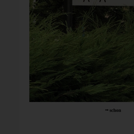
Klare Schilder am Straßenrand fand ich
schon
mal g
noch besser, einzeln oder doppelt.