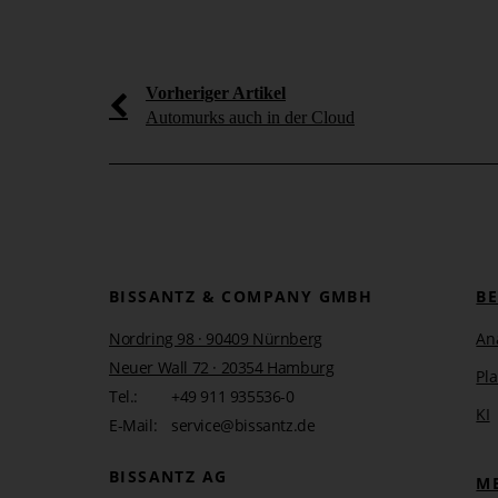
Vorheriger Artikel
Automurks auch in der Cloud
BISSANTZ & COMPANY GMBH
B
Nordring 98 · 90409 Nürnberg
An
Neuer Wall 72 · 20354 Hamburg
Pl
Tel.:
+49 911 935536-0
KI
E-Mail:
service@bissantz.de
BISSANTZ AG
M