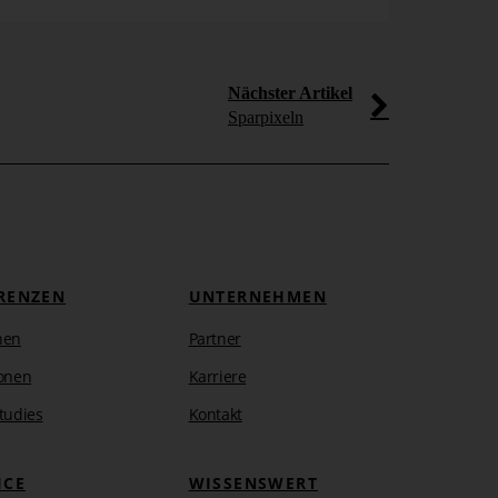
[...]
mehr erfahr
Nächster Artikel
Sparpixeln
RENZEN
UNTERNEHMEN
hen
Partner
onen
Karriere
tudies
Kontakt
ICE
WISSENSWERT