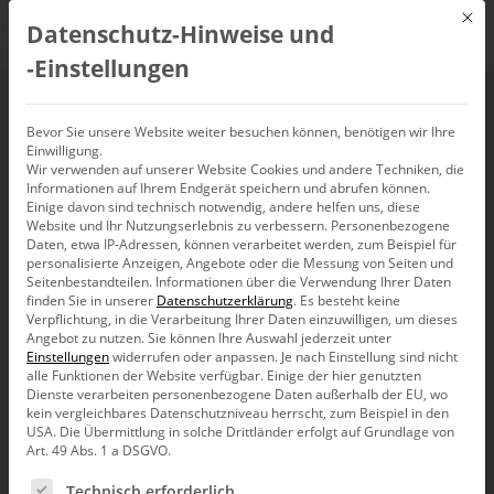
Mit d
Datenschutz-Hinweise und
DE
‑Einstellungen
Permasentrisch
Bevor Sie unsere Website weiter besuchen können, benötigen wir Ihre
Einwilligung.
Wir verwenden auf unserer Website Cookies und andere Techniken, die
Landkarten für Landdaten
Informationen auf Ihrem Endgerät speichern und abrufen können.
Einige davon sind technisch notwendig, andere helfen uns, diese
Website und Ihr Nutzungserlebnis zu verbessern.
Personenbezogene
Daten, etwa IP-Adressen, können verarbeitet werden, zum Beispiel für
personalisierte Anzeigen, Angebote oder die Messung von Seiten und
Immer da geht auch elektrisch. Permanent präsent mit Strom.
Seitenbestandteilen.
Informationen über die Verwendung Ihrer Daten
Gucken statt klicken. Und Daten wie sie gerade sind. Schau
finden Sie in unserer
Datenschutzerklärung
.
Es besteht keine
mal.
Verpflichtung, in die Verarbeitung Ihrer Daten einzuwilligen, um dieses
Angebot zu nutzen.
Sie können Ihre Auswahl jederzeit unter
Einstellungen
widerrufen oder anpassen.
Je nach Einstellung sind nicht
Quelle: Escotea, Foto: ich.
alle Funktionen der Website verfügbar. Einige der hier genutzten
Dienste verarbeiten personenbezogene Daten außerhalb der EU, wo
Warteschlangen mit Männeken hatten wir
schon
. Hier ist
kein vergleichbares Datenschutzniveau herrscht, zum Beispiel in den
wie viel Zeit für wie weit. Zwei Städte, zwei Richtungen.
USA. Die Übermittlung in solche Drittländer erfolgt auf Grundlage von
„mn“ für Minuten. „h“ für Stunde. Kurz und knack.
Art. 49 Abs. 1 a DSGVO.
Es folgt eine Liste der Service-Gruppen, für die eine Ein
Technisch erforderlich