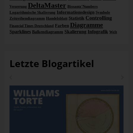
DeltaMaster
Bissantz'Numbers
Verzerrung
Informationsdesign
Logarithmische Skalierung
Symbole
Controlling
Statistik
Zeitreihendiagramm
Handelsblatt
Diagramme
Farben
Financial Times Deutschland
Sparklines
Skalierung
Infografik
Balkendiagramm
Welt
Letzte Blogartikel