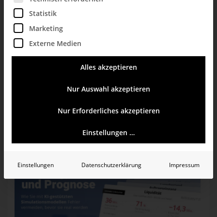
Statistik
Marketing
Samstag, 28. Februar 2015
Externe Medien
Landkarten
Alles akzeptieren
Mehr anzeigen
Nur Auswahl akzeptieren
Nur Erforderliches akzeptieren
Veranstaltungs-Tipp
Einstellungen …
Einstellungen
Datenschutzerklärung
Impressum