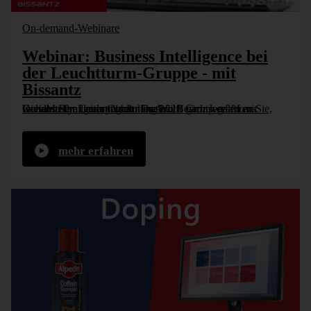
On-demand-Webinare
Webinar: Business Intelligence bei
der Leuchtturm-Gruppe - mit
Bissantz
In einem Praxisvortrag der Dr. Wolff Group erfahren Sie, wie das Familienunternehmen sein Berichtswesen mit DeltaMaster „gedopt“ hat – natürlich ganz legal! Lars Generotzky, Leiter Controlling [...]
mehr erfahren