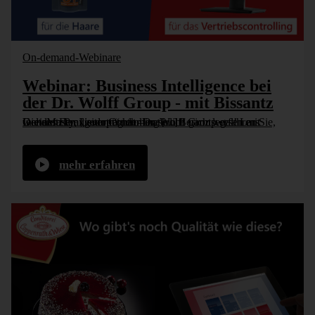
On-demand-Webinare
Webinar: Business Intelligence bei
der Dr. Wolff Group - mit Bissantz
In einem Praxisvortrag der Dr. Wolff Group erfahren Sie, wie das Familienunternehmen sein Berichtswesen mit DeltaMaster „gedopt“ hat – natürlich ganz legal! Lars Generotzky, Leiter Controlling [...]
mehr erfahren