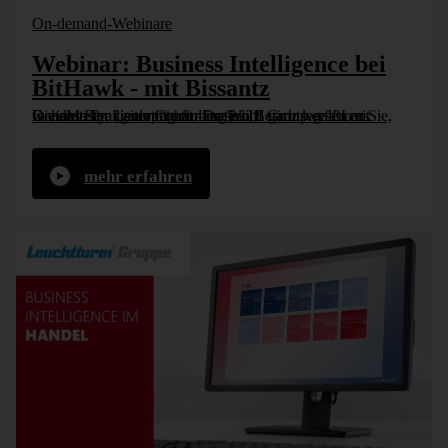
On-demand-Webinare
Webinar: Business Intelligence bei
BitHawk - mit Bissantz
In einem Praxisvortrag der Dr. Wolff Group erfahren Sie, wie das Familienunternehmen sein Berichtswesen mit DeltaMaster „gedopt“ hat – natürlich ganz legal! Lars Generotzky, Leiter Controlling [...]
mehr erfahren