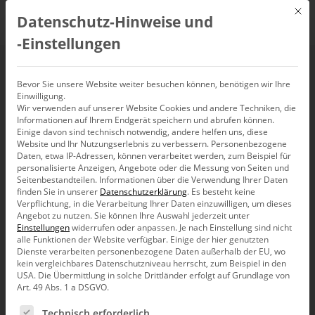
Mit d
Datenschutz-Hinweise und
DE
‑Einstellungen
on-demand-Webinare
Bevor Sie unsere Website weiter besuchen können, benötigen wir Ihre
Einwilligung.
Wir verwenden auf unserer Website Cookies und andere Techniken, die
Informationen auf Ihrem Endgerät speichern und abrufen können.
Einige davon sind technisch notwendig, andere helfen uns, diese
Website und Ihr Nutzungserlebnis zu verbessern.
Personenbezogene
Daten, etwa IP-Adressen, können verarbeitet werden, zum Beispiel für
personalisierte Anzeigen, Angebote oder die Messung von Seiten und
Seitenbestandteilen.
Informationen über die Verwendung Ihrer Daten
finden Sie in unserer
Datenschutzerklärung
.
Es besteht keine
Verpflichtung, in die Verarbeitung Ihrer Daten einzuwilligen, um dieses
Angebot zu nutzen.
Sie können Ihre Auswahl jederzeit unter
Einstellungen
widerrufen oder anpassen.
Je nach Einstellung sind nicht
alle Funktionen der Website verfügbar. Einige der hier genutzten
Dienste verarbeiten personenbezogene Daten außerhalb der EU, wo
kein vergleichbares Datenschutzniveau herrscht, zum Beispiel in den
USA. Die Übermittlung in solche Drittländer erfolgt auf Grundlage von
Art. 49 Abs. 1 a DSGVO.
Es folgt eine Liste der Service-Gruppen, für die eine Ein
On-demand-Webinare
Technisch erforderlich