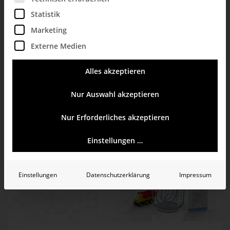
Business Intelligence bei Siblik – mit
Statistik
Bissantz
Marketing
Wie Siblik umfangreiche Prozesse erfolgreich mit DeltaMaster steuert, sehen Sie in unserer Webinaraufzeichnung.
Externe Medien
Alles akzeptieren
mehr erfahren
Nur Auswahl akzeptieren
Nur Erforderliches akzeptieren
Einstellungen …
Einstellungen
Datenschutzerklärung
Impressum