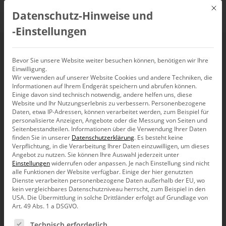
Mit d
Datenschutz-Hinweise und
DE
‑Einstellungen
Planung mit
Bevor Sie unsere Website weiter besuchen können, benötigen wir Ihre
Einwilligung.
Wir verwenden auf unserer Website Cookies und andere Techniken, die
DeltaMaster
Informationen auf Ihrem Endgerät speichern und abrufen können.
Einige davon sind technisch notwendig, andere helfen uns, diese
(18.07.2019)
Website und Ihr Nutzungserlebnis zu verbessern.
Personenbezogene
Daten, etwa IP-Adressen, können verarbeitet werden, zum Beispiel für
personalisierte Anzeigen, Angebote oder die Messung von Seiten und
Seitenbestandteilen.
Informationen über die Verwendung Ihrer Daten
18. Juli 2019, 11:00
–
12:00
Uhr
finden Sie in unserer
Datenschutzerklärung
.
Es besteht keine
Verpflichtung, in die Verarbeitung Ihrer Daten einzuwilligen, um dieses
Angebot zu nutzen.
Sie können Ihre Auswahl jederzeit unter
Einstellungen
widerrufen oder anpassen.
Je nach Einstellung sind nicht
alle Funktionen der Website verfügbar. Einige der hier genutzten
Dienste verarbeiten personenbezogene Daten außerhalb der EU, wo
kein vergleichbares Datenschutzniveau herrscht, zum Beispiel in den
USA. Die Übermittlung in solche Drittländer erfolgt auf Grundlage von
Art. 49 Abs. 1 a DSGVO.
Es folgt eine Liste der Service-Gruppen, für die eine Ein
Technisch erforderlich