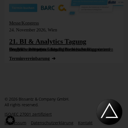
Messe/Kongress
24. November 2026, Wien
21. BI & Analytics Tagung
Die BI- und Analytics-Tagung bietet einen komprimierten Vergleich der besten Tools für Business Intelligence und Analytics. Wie jedes Jahr wird die Veranstaltung vom Controller Institut und dem Business [...]
Termin­vereinbarung
© 2026 Bissantz & Company GmbH.
All rights reserved.
ISO/IEC 27001 zertifiziert
Impressum
Datenschutzerklärung
Kontakt