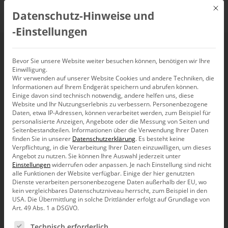
Mit d
Datenschutz-Hinweise und
DE
‑Einstellungen
Bildung
Bevor Sie unsere Website weiter besuchen können, benötigen wir Ihre
Einwilligung.
Wir verwenden auf unserer Website Cookies und andere Techniken, die
Grafisch tabellieren
Informationen auf Ihrem Endgerät speichern und abrufen können.
Einige davon sind technisch notwendig, andere helfen uns, diese
Website und Ihr Nutzungserlebnis zu verbessern.
Personenbezogene
Daten, etwa IP-Adressen, können verarbeitet werden, zum Beispiel für
personalisierte Anzeigen, Angebote oder die Messung von Seiten und
Bilder sind schnell. Passen gut zu Wort und Zahl. Passen in
Seitenbestandteilen.
Informationen über die Verwendung Ihrer Daten
Tabellen. Guck mal.
finden Sie in unserer
Datenschutzerklärung
.
Es besteht keine
Verpflichtung, in die Verarbeitung Ihrer Daten einzuwilligen, um dieses
Angebot zu nutzen.
Sie können Ihre Auswahl jederzeit unter
Einstellungen
widerrufen oder anpassen.
Je nach Einstellung sind nicht
alle Funktionen der Website verfügbar. Einige der hier genutzten
Dienste verarbeiten personenbezogene Daten außerhalb der EU, wo
kein vergleichbares Datenschutzniveau herrscht, zum Beispiel in den
USA. Die Übermittlung in solche Drittländer erfolgt auf Grundlage von
Art. 49 Abs. 1 a DSGVO.
Es folgt eine Liste der Service-Gruppen, für die eine Ein
Technisch erforderlich