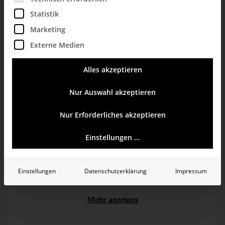
Statistik
Marketing
Externe Medien
Quelle: DeltaMaster.
Alles akzeptieren
Finde ich besser als
Fotogramme
.
Nur Auswahl akzeptieren
Nur Erforderliches akzeptieren
Einstellungen …
Mittwoch, 30. Dezember 2015
Einstellungen
Datenschutzerklärung
Impressum
DeltaMaster
Grafische Tabellen
Mehr anzeigen