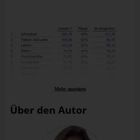
Hohe Gewinne sind daher in der betrieblichen Realität auf
wenige Objekte beschränkt oder sogar vorübergehend,
jedenfalls aber nicht beliebig vermehrbar. Das bedeutet dann
viel Marge bei Objekten mit wenig Umsatz.
Mehr anzeigen
Über den Autor
Verkäufe in einem Baumarkt, Top 15 sortiert nach Umsatz.
Ja, aber gibt es denn nicht Größen wie Krankenstand,
Liefertreue, Ausschuss, Auslastung, Erstklärungsquote, die