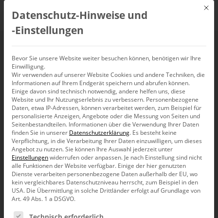
Mit d
Datenschutz-Hinweise und
DE
‑Einstellungen
Ist relativ relativ egal?
Bevor Sie unsere Website weiter besuchen können, benötigen wir Ihre
Einwilligung.
Wir verwenden auf unserer Website Cookies und andere Techniken, die
Informationen auf Ihrem Endgerät speichern und abrufen können.
Einige davon sind technisch notwendig, andere helfen uns, diese
Website und Ihr Nutzungserlebnis zu verbessern.
Personenbezogene
Den Fans von
Self-Service BI
, also Do-it-yourself-
Daten, etwa IP-Adressen, können verarbeitet werden, zum Beispiel für
personalisierte Anzeigen, Angebote oder die Messung von Seiten und
Analysen auf allen Ebenen eines Unternehmens, habe
Seitenbestandteilen.
Informationen über die Verwendung Ihrer Daten
ich schon Wasser in den Wein gegossen. Ich schenke
finden Sie in unserer
Datenschutzerklärung
.
Es besteht keine
nochmal nach: Der richtige Umgang mit Kennzahlen ist
Verpflichtung, in die Verarbeitung Ihrer Daten einzuwilligen, um dieses
hakelig und braucht Know-how. Das haben die Stäbe
Angebot zu nutzen.
Sie können Ihre Auswahl jederzeit unter
und die sollten die Führerschaft nicht aufgeben.
Einstellungen
widerrufen oder anpassen.
Je nach Einstellung sind nicht
Hakelige Gedanken über Prozente.
alle Funktionen der Website verfügbar. Einige der hier genutzten
Dienste verarbeiten personenbezogene Daten außerhalb der EU, wo
Unternehmen verwirklichen Träume: Sie setzen
kein vergleichbares Datenschutzniveau herrscht, zum Beispiel in den
Innovationen durch, drehen Machtverhältnisse auf
USA. Die Übermittlung in solche Drittländer erfolgt auf Grundlage von
etablierten Märkten um, brechen die Vorherrschaft von
Art. 49 Abs. 1 a DSGVO.
Konkurrenten oder konkurrierenden Nationen. Das braucht
Es folgt eine Liste der Service-Gruppen, für die eine Ein
ebenso viel Aggressivität wie Kreativität. Und: Geld. Wer
Technisch erforderlich