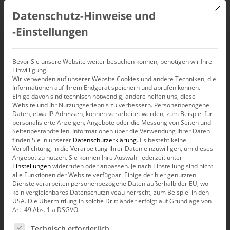
Mit d
Datenschutz-Hinweise und
DE
‑Einstellungen
Planung mit
Bevor Sie unsere Website weiter besuchen können, benötigen wir Ihre
Einwilligung.
Wir verwenden auf unserer Website Cookies und andere Techniken, die
DeltaMaster
Informationen auf Ihrem Endgerät speichern und abrufen können.
Einige davon sind technisch notwendig, andere helfen uns, diese
(15.01.2020)
Website und Ihr Nutzungserlebnis zu verbessern.
Personenbezogene
Daten, etwa IP-Adressen, können verarbeitet werden, zum Beispiel für
personalisierte Anzeigen, Angebote oder die Messung von Seiten und
Seitenbestandteilen.
Informationen über die Verwendung Ihrer Daten
15. Januar 2020, 11:00
–
12:00
Uhr
finden Sie in unserer
Datenschutzerklärung
.
Es besteht keine
Verpflichtung, in die Verarbeitung Ihrer Daten einzuwilligen, um dieses
Angebot zu nutzen.
Sie können Ihre Auswahl jederzeit unter
Einstellungen
widerrufen oder anpassen.
Je nach Einstellung sind nicht
alle Funktionen der Website verfügbar. Einige der hier genutzten
Dienste verarbeiten personenbezogene Daten außerhalb der EU, wo
kein vergleichbares Datenschutzniveau herrscht, zum Beispiel in den
USA. Die Übermittlung in solche Drittländer erfolgt auf Grundlage von
Art. 49 Abs. 1 a DSGVO.
Es folgt eine Liste der Service-Gruppen, für die eine Ein
Technisch erforderlich