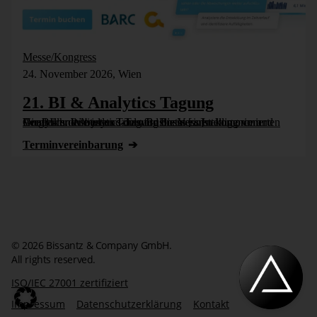
Messe/Kongress
24. November 2026, Wien
21. BI & Analytics Tagung
Die BI- und Analytics-Tagung bietet einen komprimierten Vergleich der besten Tools für Business Intelligence und Analytics. Wie jedes Jahr wird die Veranstaltung vom Controller Institut und dem Business [...]
Termin­vereinbarung
© 2026 Bissantz & Company GmbH.
All rights reserved.
ISO/IEC 27001 zertifiziert
Impressum
Datenschutzerklärung
Kontakt