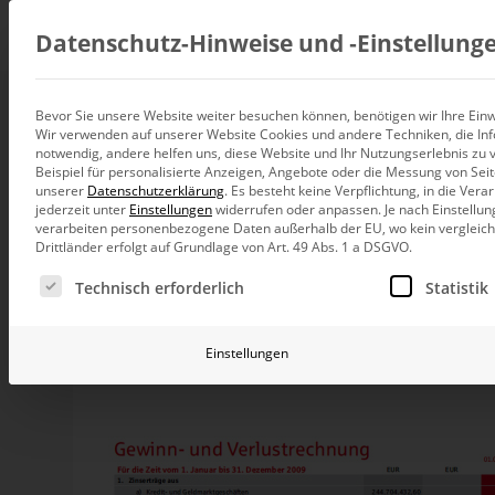
Beratung
Datenschutz-Hinweise und ‑Einstellung
Bevor Sie unsere Website weiter besuchen können, benötigen wir Ihre Einwi
Wenn die CI regiert
Wir verwenden auf unserer Website Cookies und andere Techniken, die Inf
Datenintegration
notwendig, andere helfen uns, diese Website und Ihr Nutzungserlebnis zu 
Individuelle Datenarchitektur-Beratun
Beispiel für personalisierte Anzeigen, Angebote oder die Messung von Sei
unserer
Datenschutzerklärung
.
Es besteht keine Verpflichtung, in die Ver
BI und Analytics
jederzeit unter
Einstellungen
widerrufen oder anpassen.
Je nach Einstellun
Ganzheitliche Data-Analytics-Beratun
Liebes Marketing, wir Kaufleute brauchen weder 
verarbeiten personenbezogene Daten außerhalb der EU, wo kein vergleichb
Darum lasst uns wenigstens die Farbe Rot. Denn sie
Drittländer erfolgt auf Grundlage von Art. 49 Abs. 1 a DSGVO.
Gefahr.
Planung und Steuerung
Es folgt eine Liste der Service-Gruppen, für die eine Ei
Planung, Forecasting und Simulation
Technisch erforderlich
Statistik
Letzte Woche bekamen wir Besuch von unserer Hausbank
Finanzkrise noch als sicherer Hafen galten. Wir sprach
KI und Advanced Analytics
Geschäftsbericht
überreicht. Beim Durchblättern wur
KI-Beratung für Controlling und BI
Einstellungen
Bank gehört die Farbe Rot. Und rot waren auch alle Üb
Kundeneinlagen
,
Geschäftsentwicklung
,
Ertragslage
,
J
Betrieb und Weiterentwickl
Personalstand
. Alles in HKS13-Rot.
Betrieb Ihrer BI-Systeme in der Cloud