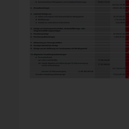
Schwarze Zahlen weiß geschrieben und rot hinterlegt: 
Quelle: Sparkasse Nürnberg, Jahresbericht 2009, Seite 
Dem Kaufmann alter Schule geht das gegen den Strich, 
Zahlen unterscheidet. Und rote Zahlen meidet er. Einer,
Kaufmann kann der nicht sein.
Bei unserer Bank fand ich den Verstoß gegen die Konve
positiven Geschäftsberichts mag man darüber hinwegse
privaten Investoren, die in Zeiten wie diesen auf echte