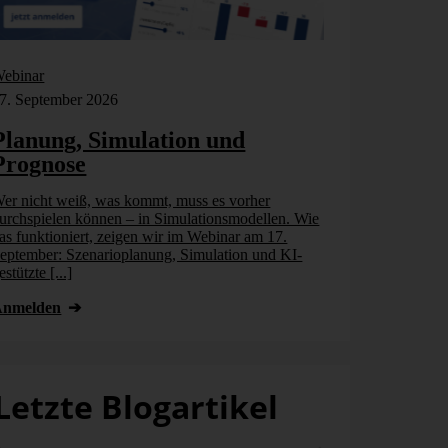
ebinar
Webinar
7. September 2026
17. September
Planung, Simulation und
Planung,
Prognose
Prognos
er nicht weiß, was kommt, muss es vorher
Wer nicht wei
urchspielen können – in Simulationsmodellen. Wie
durchspielen 
as funktioniert, zeigen wir im Webinar am 17.
das funktionie
eptember: Szenarioplanung, Simulation und KI-
September: Sz
estützte [...]
gestützte [...]
Anmelden
Anmelden
Letzte Blogartikel