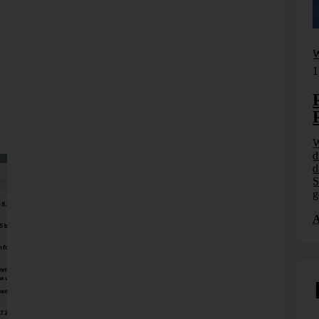
enfalls für Rot als Firmenfarbe entschieden. Und beide
Farbe. Über eine Investoreninformation von E.ON hat sich
nien für Investitionen, Preise, Dividenden,
n rot gemalt. Irgendjemand gab Bella inzwischen Recht.
Webinar
W
ausgefallen.
17. September 2026
1
n Splatter Movie. Jede noch so gute Zahl wird blutrot
Planung, Simulation und
Prognose
Wer nicht weiß, was kommt, muss es vorher
W
n. Wie
durchspielen können – in Simulationsmodellen. Wie
d
7.
das funktioniert, zeigen wir im Webinar am 17.
d
 KI-
September: Szenarioplanung, Simulation und KI-
S
gestützte [...]
g
Anmelden