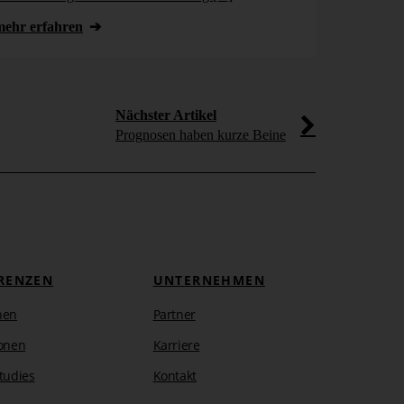
von Bissantz,
steuern. Stat
mehr erfahren
mehr erfahr
Nächster Artikel
Prognosen haben kurze Beine
RENZEN
UNTERNEHMEN
hen
Partner
onen
Karriere
tudies
Kontakt