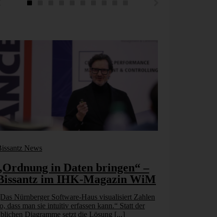
Bissantz News
Bissantz New
„Ordnung in Daten bringen“ –
„Schnell
Bissantz im IHK-Magazin WiM
Listen“ 
Autohau
Das Nürnberger Software-Haus visualisiert Zahlen
o, dass man sie intuitiv erfassen kann.“ Statt der
Das Autohaus 
blichen Diagramme setzt die Lösung [...]