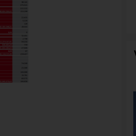
Gründ
Da wird der Kaufmann misstrauisch. Hier zu Unrecht.
48.
ist doch Rot das Signal, das die guten von den schlechten
 der schwarze Zahlen rot malt, der ist suspekt und ein
ntion nicht schön, aber dank des ansonsten äußerst
hen. Mangels Notierung an der Börse gibt es auch keine
 oder vermeintliche Warnsignale besonders reagieren –