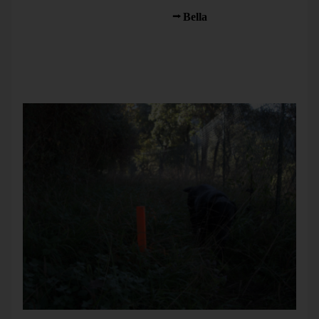
Einige Tage zuvor waren wir noch in südlicheren und
wärmeren Gefilden. Ich ging mit
Bella
und ihrem Freund
Bambou spazieren. Auf einem wenig begange­nen Pfad hatte
jemand Pfosten aufgestellt, wohl um eine zu reparierende
Was­serleitung zu markieren. Das obere Ende war rot
angemalt. So waren die Pfos­ten auch im hohen Gras gut zu
sehen und keiner von uns stolperte darüber.
Bella erforscht, wo Markierungen eindeutig sind und sein