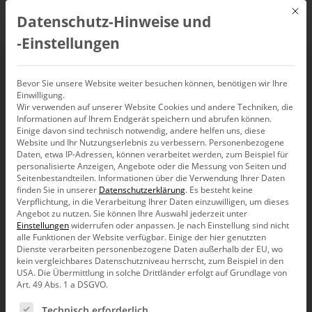
Mit d
Datenschutz-Hinweise und
DE
‑Einstellungen
Eindeutig mehrdeutig
Bevor Sie unsere Website weiter besuchen können, benötigen wir Ihre
Einwilligung.
Wir verwenden auf unserer Website Cookies und andere Techniken, die
Informationen auf Ihrem Endgerät speichern und abrufen können.
Einige davon sind technisch notwendig, andere helfen uns, diese
Website und Ihr Nutzungserlebnis zu verbessern.
Personenbezogene
Wie schön wären Signale für Manager, Investoren,
Daten, etwa IP-Adressen, können verarbeitet werden, zum Beispiel für
Sparer und die Politik, die so eindeutig sind wie rote
personalisierte Anzeigen, Angebote oder die Messung von Seiten und
Ampeln für Verkehrsteilneh­mer. Eindeutige
Seitenbestandteilen.
Informationen über die Verwendung Ihrer Daten
Zusammenhänge zwischen Signal und Handlung sind
finden Sie in unserer
Datenschutzerklärung
.
Es besteht keine
jedoch selten. Die Diskussion um die Rating-Signale hat
Verpflichtung, in die Verarbeitung Ihrer Daten einzuwilligen, um dieses
Angebot zu nutzen.
dem Wunsch­denken neue Nahrung gegeben, anstatt
Sie können Ihre Auswahl jederzeit unter
Einstellungen
widerrufen oder anpassen.
Je nach Einstellung sind nicht
endlich damit aufzuräumen.
alle Funktionen der Website verfügbar. Einige der hier genutzten
Dienste verarbeiten personenbezogene Daten außerhalb der EU, wo
Heute Morgen waren die Heizkörper kalt. Auf dem Rasen
kein vergleichbares Datenschutzniveau herrscht, zum Beispiel in den
lag eine Frostschicht. Einigermaßen beunruhigt ging ich in
USA. Die Übermittlung in solche Drittländer erfolgt auf Grundlage von
den Heizungskeller. Die digitale Anzeige der
Art. 49 Abs. 1 a DSGVO.
Heizungsfunktionen gab keinen Hinweis auf eine Störung.
Dafür eine ana­loge Druckanzeige. Der Zeiger stand deutlich
Es folgt eine Liste der Service-Gruppen, für die eine Ein
Technisch erforderlich