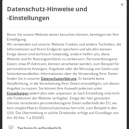
Mit d
Datenschutz-Hinweise und
DE
‑Einstellungen
Executive-Forum
Bevor Sie unsere Website weiter besuchen können, benötigen wir Ihre
Einwilligung.
Wir verwenden auf unserer Website Cookies und andere Techniken, die
Berlin 2018: Zurück zu
Informationen auf Ihrem Endgerät speichern und abrufen können.
Einige davon sind technisch notwendig, andere helfen uns, diese
Zahlen!
Website und Ihr Nutzungserlebnis zu verbessern.
Personenbezogene
Daten, etwa IP-Adressen, können verarbeitet werden, zum Beispiel für
personalisierte Anzeigen, Angebote oder die Messung von Seiten und
Seitenbestandteilen.
Informationen über die Verwendung Ihrer Daten
finden Sie in unserer
Datenschutzerklärung
.
Es besteht keine
Verpflichtung, in die Verarbeitung Ihrer Daten einzuwilligen, um dieses
Angebot zu nutzen.
Sie können Ihre Auswahl jederzeit unter
Aufmerksamkeit ist knapp, Diagramme verschwenden
Einstellungen
widerrufen oder anpassen.
Je nach Einstellung sind nicht
sie – mit umständlichen Blickverläufen und
alle Funktionen der Website verfügbar. Einige der hier genutzten
unzuverlässiger Skalierung. Die typografisch
Dienste verarbeiten personenbezogene Daten außerhalb der EU, wo
skalierten Zahlen der Bissantz’Numbers sind die
kein vergleichbares Datenschutzniveau herrscht, zum Beispiel in den
Lösung: Zahl und Bild werden eins und damit die
USA. Die Übermittlung in solche Drittländer erfolgt auf Grundlage von
Botschaften des Controllings unmissverständlich. Die
Art. 49 Abs. 1 a DSGVO.
„App-isierung“ von allem und jedem schreitet voran
Es folgt eine Liste der Service-Gruppen, für die eine Ein
und erreicht das Management. Das waren die
Technisch erforderlich