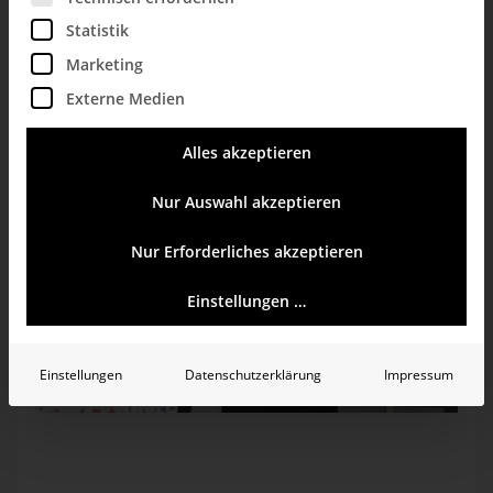
Kernbotschaften unseres sechsten Executive-Forums
in Berlin.
Statistik
Marketing
Externe Medien
Alles akzeptieren
Nur Auswahl akzeptieren
Nur Erforderliches akzeptieren
Einstellungen …
Einstellungen
Datenschutzerklärung
Impressum
In seiner Keynote beschrieb Dr. Nicolas Bissantz, warum
Diagramme ein Irrweg sind und wie Grafische Tabellen und
typografisch skalierte Zahlen Klarheit und Einfachheit
wiederherstellen.