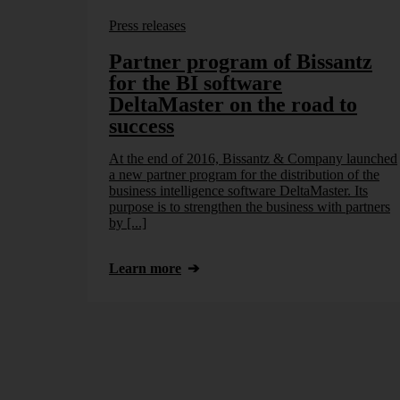
Press releases
Partner program of Bissantz
for the BI software
DeltaMaster on the road to
success
At the end of 2016, Bissantz & Company launched
a new partner program for the distribution of the
business intelligence software DeltaMaster. Its
purpose is to strengthen the business with partners
by [...]
Learn more