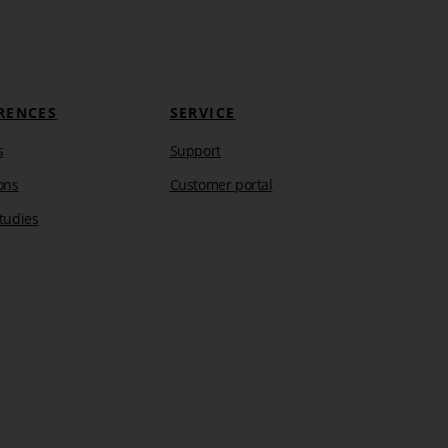
RENCES
SERVICE
s
Support
ons
Customer portal
tudies