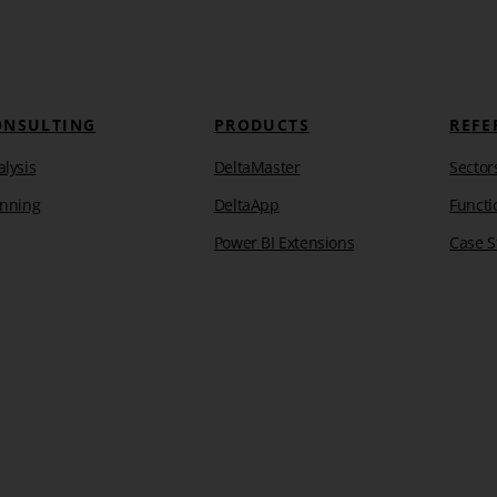
ONSULTING
PRODUCTS
REFE
lysis
DeltaMaster
Sector
anning
DeltaApp
Functi
Power BI Extensions
Case S