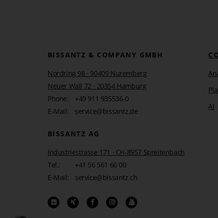
BISSANTZ & COMPANY GMBH
C
Nordring 98 · 90409 Nuremberg
Ana
Neuer Wall 72 · 20354 Hamburg
Pl
Phone:
+49 911 935536-0
AI
E-Mail:
service@bissantz.de
BISSANTZ AG
Industriestrasse 171 · CH-8957 Spreitenbach
Tel.:
+41 56 561 66 00
E-Mail:
service@bissantz.ch