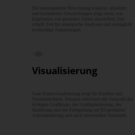
Die automa­tisierte Berechnung relativer, absoluter
und kumu­lierter Ab­weichungen zeigt rasch, wie
Ergebnisse von gesetzten Zielen abweichen. Das
schafft Zeit für stra­tegische Analysen und ermöglicht
recht­zeitige Anpas­sungen.
Visualisierung
Gute Daten­visuali­sierung sorgt für Klarheit und
Verständ­lichkeit. Bissantz erleichtert die Auswahl des
richtigen Grafik­typs, der Grafik­platzierung, der
Skalierung und der Farb­gebung mit KI-gestützter
Auto­mati­sierung und nach uni­versellen Standards.