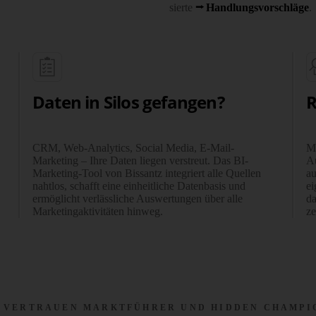
sierte
Handlungsvorschläge
.
Daten in Silos gefangen?
R
CRM, Web-Analytics, Social Media, E-Mail-
Ma
Marketing – Ihre Daten liegen verstreut. Das BI-
Au
Marketing-Tool von Bissantz inte­griert alle Quellen
au
nahtlos, schafft eine ein­heit­liche Daten­basis und
ei
ermöglicht verläss­liche Aus­wer­tungen über alle
da
Marke­ting­akti­vi­täten hinweg.
ze
 VERTRAUEN MARKTFÜHRER UND HIDDEN CHAMPI