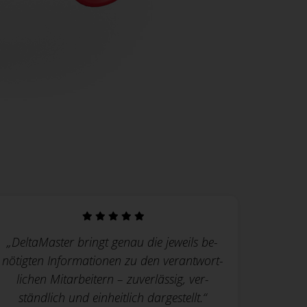
„DeltaMaster bringt genau die jeweils be­
nötigten Infor­mationen zu den ver­ant­wort­
lichen Mit­ar­beitern – zu­verlässig, ver­
ständlich und ein­heitlich dar­gestellt.“