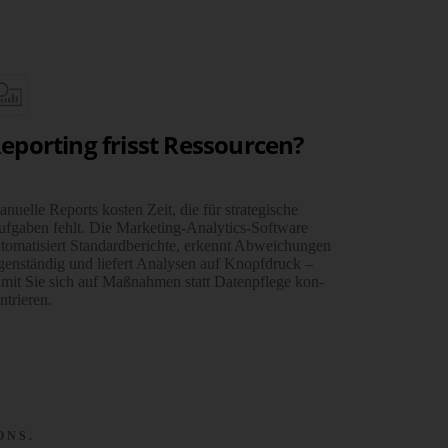
eporting frisst Ressourcen?
nuelle Reports kosten Zeit, die für strate­gische
fgaben fehlt. Die Marketing-Analytics-Software
to­ma­ti­siert Stand­ard­berichte, erkennt Abwei­chungen
gen­ständig und liefert Analysen auf Knopf­druck –
mit Sie sich auf Maß­nahmen statt Daten­pflege kon­
n­trieren.
ONS.