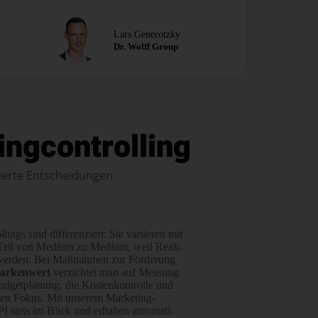
Lars Generotzky
Dr. Wolff Group
ingcontrolling
dierte Entscheidungen
ings sind differen­ziert: Sie variieren mit
 Teil von Medium zu Medium, weil Reak­
wer­den. Bei Maß­nahmen zur För­derung
arken­wert
verzichtet man auf Messung
get­pla­nung, die Kos­ten­kon­trolle und
den Fokus. ­Mit unserem Marketing-
 stets im Blick und erhalten auto­ma­ti­