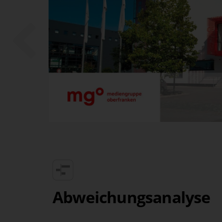
 Pla­nung.
lem bei
ren
Abweichungs­analyse