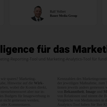
Ralf Vollert
Bauer Media Group
lligence für das Market
eting-Reporting-Tool und Marketing-Analytics-Tool für fun
 wir sparen? Marketing­
Kenn­zahlen des Marketing­controll
gabe, Hin­wei­se auf die
Wirk­
der jeweiligen Maß­nahme, zum
eben, wobei die Kos­ten direkt,
tionen jeweils anders gemessen 
nter­nehmens­wert aber nur in­
von
Bekannt­heit
,
Image
und
M
a des Budgets für Image­werbung in
von Rela­tionen und nimmt die Bud
nn nicht ge­mes­sen werden,
Vergleiche von Media­kosten in 
s oder Kommen­taren.
Analytics-Tool haben Sie Ihre KPI