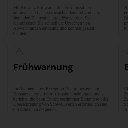
Mit Bissantz-Software können Kennzahlen
Hi
automatisiert nach ver­ur­sachenden und kom­pen­
er
sierenden Elementen aufgelöst werden. So
Bi
identifizieren Sie schnell die Ursachen von
pr
Abweichungen eindeutig und können gezielt
ni
handeln.
Frühwarnung
Im Rahmen eines Exception Reportings erzeugt
Ei
Bissantz automatisiert Ausnahme­meldungen und -
Zu
berichte, die beim Eintritt bestimmter Ereignisse oder
Za
Über­schreitung von Schwell­werten erforderlich sind,
So
um schnell zu reagieren.
An