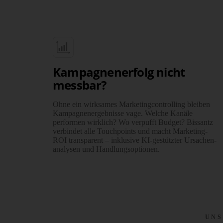
Kampagnenerfolg nicht
messbar?
Ohne ein wirksames Marketing­controlling bleiben
Kampagnen­ergeb­nisse vage. Welche Kanäle
performen wirklich? Wo verpufft Budget? Bissantz
verbindet alle Touch­points und macht Marketing-
ROI trans­parent – inklu­sive KI-gestützter Ursachen­
analysen und Hand­lungs­optionen.
UNS