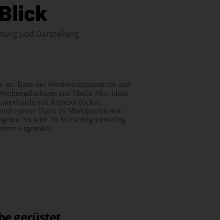
Blick
ertung und Darstellung
e auf Basis der Werbe­­erfolgs­kontrolle und
, Werbe­maßnahmen und Media-Mix, identi­
dukt­­merk­male und Angebots­lücken,
nd externe Daten zu Markt­­poten­tialen ­
ngebot. So wird Ihr Marketing­controlling
essere Ergebnisse.
be gerüstet