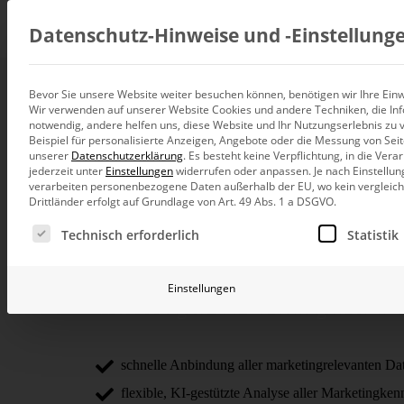
Beratung
Datenschutz-Hinweise und ‑Einstellung
Bevor Sie unsere Website weiter besuchen können, benötigen wir Ihre Einwi
Wir verwenden auf unserer Website Cookies und andere Techniken, die Inf
Datenintegration
Marketingcontr
notwendig, andere helfen uns, diese Website und Ihr Nutzungserlebnis zu 
Individuelle Datenarchitektur-Beratun
Beispiel für personalisierte Anzeigen, Angebote oder die Messung von Sei
unserer
Datenschutzerklärung
.
Es besteht keine Verpflichtung, in die Ver
BI und Analytics
mit Bissantz-S
jederzeit unter
Einstellungen
widerrufen oder anpassen.
Je nach Einstellun
Ganzheitliche Data-Analytics-Beratun
verarbeiten personenbezogene Daten außerhalb der EU, wo kein vergleichb
Drittländer erfolgt auf Grundlage von Art. 49 Abs. 1 a DSGVO.
Planung und Steuerung
Es folgt eine Liste der Service-Gruppen, für die eine Ei
Planung, Forecasting und Simulation
Technisch erforderlich
Statistik
Business Intelligence im Marketing: S
KI und Advanced Analytics
sam­keit Ihrer Marke­ting­­maß­nahm
KI-Beratung für Controlling und BI
Einstellungen
Werbe­­budgets auf die richtigen Kanäl
Betrieb und Weiterentwickl
Betrieb Ihrer BI-Systeme in der Cloud
schnelle Anbindung aller marketingrelevanten Dat
flexible, KI-gestützte Analyse aller Marketing­ke