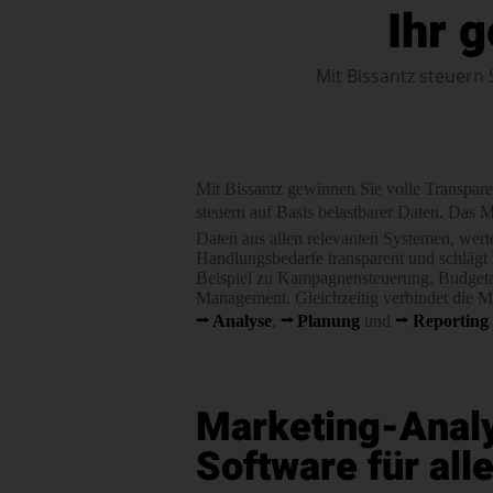
Ihr 
Mit Bissantz steuern 
Mit Bissantz gewinnen Sie volle Trans­par
steuern auf Basis belast­barer Daten. Das
Daten aus allen relevanten Systemen, wert
Handlungs­bedarfe trans­parent und schlä
Beispiel zu Kam­pagnen­steu­erung, Budget­a
Management. Gleich­zeitig verbindet die 
Analyse
,
Planung
und
Reporting
Marketing-Analy
Software für al