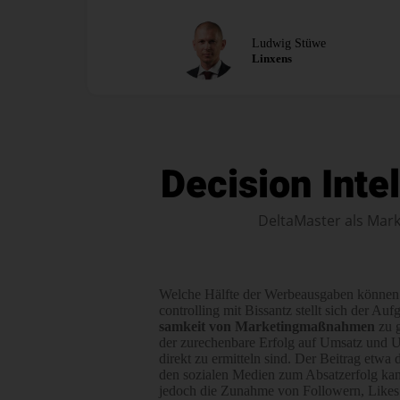
Ludwig Stüwe
Linxens
Decision Inte
DeltaMaster als Mark
Welche Hälfte der Werbe­ausgaben können
controlling mit Bissantz stellt sich der Auf
samkeit von Mar­ke­ting­maß­nahmen
zu g
der zu­rechen­bare Erfolg auf Um­satz und U
direkt zu er­mitteln sind. Der Bei­trag etw
den so­zia­len Me­dien zum Absatz­erfolg ka
jedoch die Zu­nahme von Followern, Like