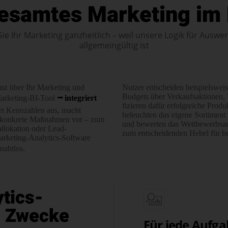
gesamtes Marketing im 
Sie Ihr Marketing ganzheitlich – weil unsere Logik für Ausw
allgemeingültig ist
enz über Ihr Marketing und
Nutzer entscheiden bei­spiels­weis
Budgets über Verkaufs­­aktionen
 Marketing-BI-Tool
integriert
fi­zieren dafür erfolg­­reiche Pro
et Kenn­zahlen aus, macht
beleuchten das eigene Sortiment u
gt konkrete Maßnahmen vor – zum
und bewerten das Wett­bewerbs­­a
llo­kation oder Lead-
zum ent­schei­denden Hebel für b
Marketing-Analytics-Software
nahtlos.
tics-
le Zwecke
Für jede Aufga