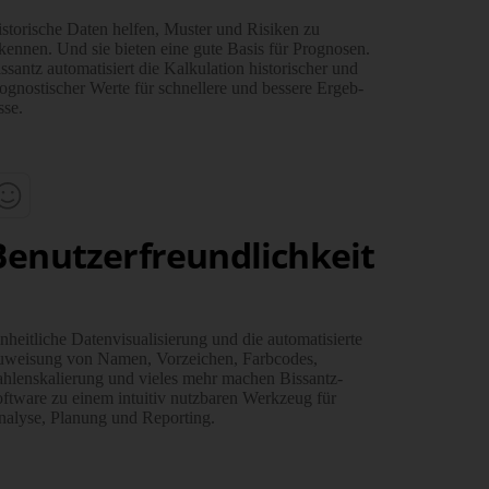
storische Daten helfen, Muster und Risiken zu
kennen. Und sie bieten eine gute Basis für Prognosen.
ssantz auto­matisiert die Kalku­lation historischer und
og­nostischer Werte für schnellere und bessere Ergeb­
sse.
Benutzerfreundlichkeit
nheitliche Daten­visualisierung und die auto­matisierte
weisung von Namen, Vorzeichen, Farb­codes,
hlen­skalierung und vieles mehr machen Bissantz-
ftware zu einem intuitiv nutzbaren Werk­zeug für
alyse, Planung und Reporting.