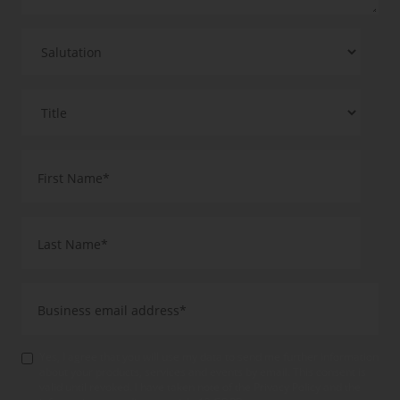
Yes, I agree that you will use my data to send me further information
about your products, services and events by email. This consent is
valid until revoked. I have taken note of the Privacy Policy and the