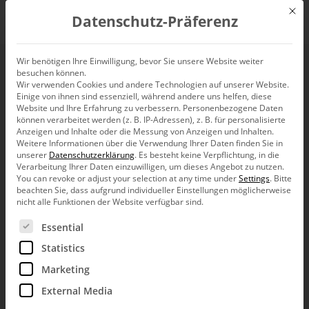
Mit d
Datenschutz-Präferenz
EN
Wir benötigen Ihre Einwilligung, bevor Sie unsere Website weiter
besuchen können.
Wir verwenden Cookies und andere Technologien auf unserer Website.
Einige von ihnen sind essenziell, während andere uns helfen, diese
Website und Ihre Erfahrung zu verbessern.
Personenbezogene Daten
DeltaMaster Live
können verarbeitet werden (z. B. IP-Adressen), z. B. für personalisierte
Anzeigen und Inhalte oder die Messung von Anzeigen und Inhalten.
Demo
Weitere Informationen über die Verwendung Ihrer Daten finden Sie in
unserer
Datenschutzerklärung
.
Es besteht keine Verpflichtung, in die
Verarbeitung Ihrer Daten einzuwilligen, um dieses Angebot zu nutzen.
You can revoke or adjust your selection at any time under
Settings
.
Bitte
beachten Sie, dass aufgrund individueller Einstellungen möglicherweise
nicht alle Funktionen der Website verfügbar sind.
Convince yourself online in direct
Es folgt eine Liste der Service-Gruppen, für die eine Ein
exchange!
Essential
Statistics
To get to know DeltaMaster, we offer you various ways to do
this: You can
Marketing
visit our
product pages
or request an access to our
External Media
demo system
.