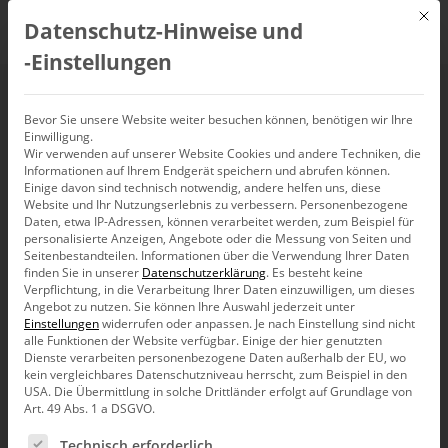
Mit d
Datenschutz-Hinweise und
DE
‑Einstellungen
Bissantz Partner
Bevor Sie unsere Website weiter besuchen können, benötigen wir Ihre
Einwilligung.
Wir verwenden auf unserer Website Cookies und andere Techniken, die
Award 2022 für AHAG
Informationen auf Ihrem Endgerät speichern und abrufen können.
Einige davon sind technisch notwendig, andere helfen uns, diese
Website und Ihr Nutzungserlebnis zu verbessern.
Personenbezogene
Daten, etwa IP-Adressen, können verarbeitet werden, zum Beispiel für
personalisierte Anzeigen, Angebote oder die Messung von Seiten und
Seitenbestandteilen.
Informationen über die Verwendung Ihrer Daten
Bereits zum zweiten Mal ging der Bissantz Partner
finden Sie in unserer
Datenschutzerklärung
.
Es besteht keine
Award nach Münster: Die AHAG
Verpflichtung, in die Verarbeitung Ihrer Daten einzuwilligen, um dieses
Unternehmensberatung wurde 2022 erneut
Angebot zu nutzen.
Sie können Ihre Auswahl jederzeit unter
ausgezeichnet.
Einstellungen
widerrufen oder anpassen.
Je nach Einstellung sind nicht
alle Funktionen der Website verfügbar. Einige der hier genutzten
Dienste verarbeiten personenbezogene Daten außerhalb der EU, wo
kein vergleichbares Datenschutzniveau herrscht, zum Beispiel in den
USA. Die Übermittlung in solche Drittländer erfolgt auf Grundlage von
Art. 49 Abs. 1 a DSGVO.
Es folgt eine Liste der Service-Gruppen, für die eine Ein
Technisch erforderlich