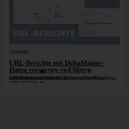
LinkedIn-Community geteilt.“
Forschung
URL-Berichte mit DeltaMaster-
Daten versorgen und filtern
URL-Berichte können in DeltaMaster auf vielfältige Weise vorteilhaft eingesetzt werden. Im kommenden Release integrieren wir eine äußerst [...]
mehr erfahren
Sie wollen auch Partner
werden?
Neben der offiziellen Zertifizierung gibt viele weitere
Vorteile
, die wir Ihnen mit unserer Partnerschaft bieten.
Kontaktieren Sie uns gern direkt!