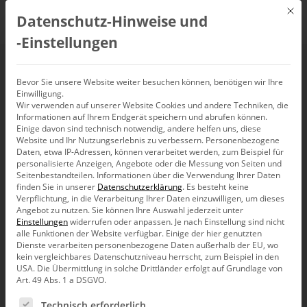
Mit d
Datenschutz-Hinweise und
DE
‑Einstellungen
Neuer
Bevor Sie unsere Website weiter besuchen können, benötigen wir Ihre
Einwilligung.
Wir verwenden auf unserer Website Cookies und andere Techniken, die
Zertifizierungsprozess
Informationen auf Ihrem Endgerät speichern und abrufen können.
Einige davon sind technisch notwendig, andere helfen uns, diese
für Bissantz-Partner
Website und Ihr Nutzungserlebnis zu verbessern.
Personenbezogene
Daten, etwa IP-Adressen, können verarbeitet werden, zum Beispiel für
personalisierte Anzeigen, Angebote oder die Messung von Seiten und
Seitenbestandteilen.
Informationen über die Verwendung Ihrer Daten
finden Sie in unserer
Datenschutzerklärung
.
Es besteht keine
Verpflichtung, in die Verarbeitung Ihrer Daten einzuwilligen, um dieses
Angebot zu nutzen.
Sie können Ihre Auswahl jederzeit unter
In der Zusammenarbeit mit unseren Partnern legen wir
Einstellungen
widerrufen oder anpassen.
Je nach Einstellung sind nicht
Wert auf Kompetenz in Sachen Business Intelligence
alle Funktionen der Website verfügbar. Einige der hier genutzten
und ein hohes Niveau bei der Beratung und dem Einsatz
Dienste verarbeiten personenbezogene Daten außerhalb der EU, wo
unserer Lösungen. Das spiegelt sich im offiziellen
kein vergleichbares Datenschutzniveau herrscht, zum Beispiel in den
Bissantz-Partnerprogramm wider: Es umfasst eine
USA. Die Übermittlung in solche Drittländer erfolgt auf Grundlage von
intensive Ausbildung und Zertifizierung, um fachliche
Art. 49 Abs. 1 a DSGVO.
und vertriebliche Fähigkeiten auszubauen und zu
Es folgt eine Liste der Service-Gruppen, für die eine Ein
vertiefen. Diesen Prozess haben wir 2022 neu aufgesetzt
Technisch erforderlich