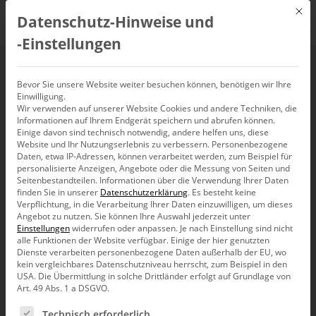
Mit d
Datenschutz-Hinweise und
DE
‑Einstellungen
Gemeinsam stark –
Bevor Sie unsere Website weiter besuchen können, benötigen wir Ihre
Einwilligung.
Wir verwenden auf unserer Website Cookies und andere Techniken, die
über das ganze Jahr
Informationen auf Ihrem Endgerät speichern und abrufen können.
Einige davon sind technisch notwendig, andere helfen uns, diese
und auf dem
Website und Ihr Nutzungserlebnis zu verbessern.
Personenbezogene
Daten, etwa IP-Adressen, können verarbeitet werden, zum Beispiel für
personalisierte Anzeigen, Angebote oder die Messung von Seiten und
Partnertreffen 2018
Seitenbestandteilen.
Informationen über die Verwendung Ihrer Daten
finden Sie in unserer
Datenschutzerklärung
.
Es besteht keine
Verpflichtung, in die Verarbeitung Ihrer Daten einzuwilligen, um dieses
Angebot zu nutzen.
Sie können Ihre Auswahl jederzeit unter
Einstellungen
widerrufen oder anpassen.
Je nach Einstellung sind nicht
alle Funktionen der Website verfügbar. Einige der hier genutzten
Dienste verarbeiten personenbezogene Daten außerhalb der EU, wo
Herausragend – so würden wir unser diesjähriges
kein vergleichbares Datenschutzniveau herrscht, zum Beispiel in den
Partnertreffen im Schindlerhof in Nürnberg
USA. Die Übermittlung in solche Drittländer erfolgt auf Grundlage von
zusammenfassen. Gründe dafür waren die vielen
Art. 49 Abs. 1 a DSGVO.
spannenden Beiträge, eine lockere Atmosphäre, die den
Austausch förderte, und ein Kniff in der Agenda, der für
Es folgt eine Liste der Service-Gruppen, für die eine Ein
Technisch erforderlich