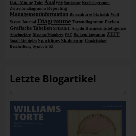
Analyse
Data Mining
Tufte
Kreisdiagramm
Sortierung
Reporting
Zeitreihendiagramm
Managementinformation
Statistik
Börsenkurse
Wall
Diagramme
Farben
Street Journal
Tortendiagramm
Grafische Tabellen
Business Intelligence
SPIEGEL
Ampeln
ZEIT
Abschneiden
Bissantz'Numbers
FAZ
Balkendiagramm
Sparklines
Skalierung
Small Multiples
Handelsblatt
Beschriftung
Symbole
SZ
Letzte Blogartikel