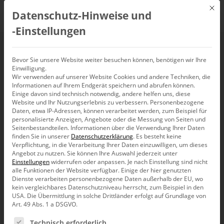
Mit d
Datenschutz-Hinweise und
DE
‑Einstellungen
Bronzezeit
Bevor Sie unsere Website weiter besuchen können, benötigen wir Ihre
Einwilligung.
Wir verwenden auf unserer Website Cookies und andere Techniken, die
Zeit läuft von links nach rechts
Informationen auf Ihrem Endgerät speichern und abrufen können.
Einige davon sind technisch notwendig, andere helfen uns, diese
Website und Ihr Nutzungserlebnis zu verbessern.
Personenbezogene
Daten, etwa IP-Adressen, können verarbeitet werden, zum Beispiel für
personalisierte Anzeigen, Angebote oder die Messung von Seiten und
Er war am Hoover-Damm. An der Brücke davor. Da gab es
Seitenbestandteilen.
Informationen über die Verwendung Ihrer Daten
Grafik am Bau. In Bronze. Ein echtes Gantt-Diagramm. Mit
finden Sie in unserer
Datenschutzerklärung
.
Es besteht keine
Zeitdauern für die Bauphasen. In Bronze gegossen. Eine
Verpflichtung, in die Verarbeitung Ihrer Daten einzuwilligen, um dieses
Grafik für die Ewigkeit.
Angebot zu nutzen.
Sie können Ihre Auswahl jederzeit unter
Einstellungen
widerrufen oder anpassen.
Je nach Einstellung sind nicht
alle Funktionen der Website verfügbar. Einige der hier genutzten
Dienste verarbeiten personenbezogene Daten außerhalb der EU, wo
kein vergleichbares Datenschutzniveau herrscht, zum Beispiel in den
USA. Die Übermittlung in solche Drittländer erfolgt auf Grundlage von
Art. 49 Abs. 1 a DSGVO.
Es folgt eine Liste der Service-Gruppen, für die eine Ein
Technisch erforderlich