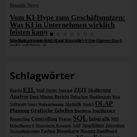
Bissantz News
Vom KI-Hype zum Geschäftsnutzen:
Was KI in Unternehmen wirklich
leisten kann
Chatbots, Assistenten, Sprachmodelle: Viele Unternehmen beschäftigen sich derzeit mit Künstlicher Intelligenz. Doch wie lässt sich aus KI [...]
mehr erfahren
Schlagwörter
ETL
ZEIT
Skalierung
Regeln
Wall Street Journal
Analyse
Bericht
Data Mining
DeltaApp
Dashboards
Welt
OLAP
Statistik
Software
Sport
Wahrnehmung
WamS
Planung
Grafische Tabellen
Business Intelligence
SQL
Controlling
Infografik
Reporting
Presse
MIS
Sparklines
DeltaMaster 6
Historische Beispiele
SAP
Zeitreihen
Farben
Tortendiagramm
Börsenkurse
Bissantz DashBoard