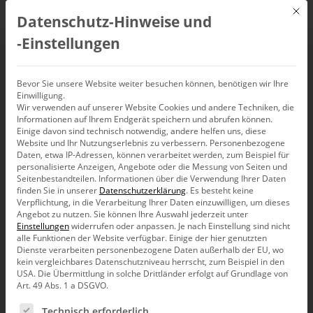
Mit d
Datenschutz-Hinweise und
DE
‑Einstellungen
„Manager brauchen
Bevor Sie unsere Website weiter besuchen können, benötigen wir Ihre
Einwilligung.
Wir verwenden auf unserer Website Cookies und andere Techniken, die
kein gelbes Vielleicht“
Informationen auf Ihrem Endgerät speichern und abrufen können.
Einige davon sind technisch notwendig, andere helfen uns, diese
– Interview in der
Website und Ihr Nutzungserlebnis zu verbessern.
Personenbezogene
Daten, etwa IP-Adressen, können verarbeitet werden, zum Beispiel für
personalisierte Anzeigen, Angebote oder die Messung von Seiten und
REthinking Finance
Seitenbestandteilen.
Informationen über die Verwendung Ihrer Daten
finden Sie in unserer
Datenschutzerklärung
.
Es besteht keine
Verpflichtung, in die Verarbeitung Ihrer Daten einzuwilligen, um dieses
Angebot zu nutzen.
Sie können Ihre Auswahl jederzeit unter
Einstellungen
widerrufen oder anpassen.
Je nach Einstellung sind nicht
alle Funktionen der Website verfügbar. Einige der hier genutzten
Dienste verarbeiten personenbezogene Daten außerhalb der EU, wo
Moden und Methoden im Business Intelligence: Darüber
kein vergleichbares Datenschutzniveau herrscht, zum Beispiel in den
spricht Dr. Nicolas Bissantz im Interview* mit Professor
USA. Die Übermittlung in solche Drittländer erfolgt auf Grundlage von
Dr. Karsten Oehler – und bezieht klare Standpunkte.
Art. 49 Abs. 1 a DSGVO.
Es folgt eine Liste der Service-Gruppen, für die eine Ein
Technisch erforderlich