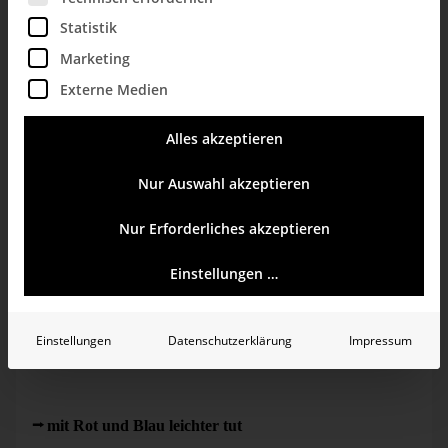
Statistik
Marketing
Externe Medien
Alles akzeptieren
Nur Auswahl akzeptieren
Nur Erforderliches akzeptieren
Einstellungen …
Dr. Nicolas Bissantz im Interview in der REthinking Finance
3/2019
Einstellungen
Datenschutzerklärung
Impressum
Der Beitrag fällt in die Rubrik Datenvisualisierung und
nimmt dort seinen Anfang, mit einem besonders auffälligen
Merkmal in Controlling-Berichten: der Verwendung von
Farbe. Bissantz erinnert daran, dass sich das Auge
mit Rot und Blau leichter tut
als mit Rot und Grün, und