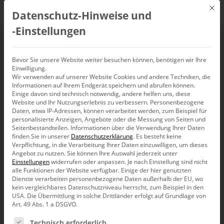
Mit d
Datenschutz-Hinweise und
DE
‑Einstellungen
Rangfolgen: Bestens
Bevor Sie unsere Website weiter besuchen können, benötigen wir Ihre
Einwilligung.
Wir verwenden auf unserer Website Cookies und andere Techniken, die
sortiert
Informationen auf Ihrem Endgerät speichern und abrufen können.
Einige davon sind technisch notwendig, andere helfen uns, diese
Website und Ihr Nutzungserlebnis zu verbessern.
Personenbezogene
Daten, etwa IP-Adressen, können verarbeitet werden, zum Beispiel für
personalisierte Anzeigen, Angebote oder die Messung von Seiten und
Seitenbestandteilen.
Informationen über die Verwendung Ihrer Daten
finden Sie in unserer
Datenschutzerklärung
.
Es besteht keine
Mit PowerSearch stellt DeltaMaster ein mächtiges
Verpflichtung, in die Verarbeitung Ihrer Daten einzuwilligen, um dieses
Analyseverfahren bereit, um einen Cube – auch über
Angebot zu nutzen.
Sie können Ihre Auswahl jederzeit unter
mehrere Dimensionen hinweg und sogar für
Einstellungen
widerrufen oder anpassen.
Je nach Einstellung sind nicht
Kombinationen der Elemente verschiedener
alle Funktionen der Website verfügbar. Einige der hier genutzten
Dimensionen – nach besonders hohen Anteilen einer
Dienste verarbeiten personenbezogene Daten außerhalb der EU, wo
gegebenen Kennzahl zu durchforsten. Wir stellen heute
kein vergleichbares Datenschutzniveau herrscht, zum Beispiel in den
Ideen vor, um auf etwaige Redundanzen hinweisen zu
USA. Die Übermittlung in solche Drittländer erfolgt auf Grundlage von
Art. 49 Abs. 1 a DSGVO.
können.
Es folgt eine Liste der Service-Gruppen, für die eine Ein
Setzen wir bei unserer auf fiktiven Daten beruhenden Demo-
Technisch erforderlich