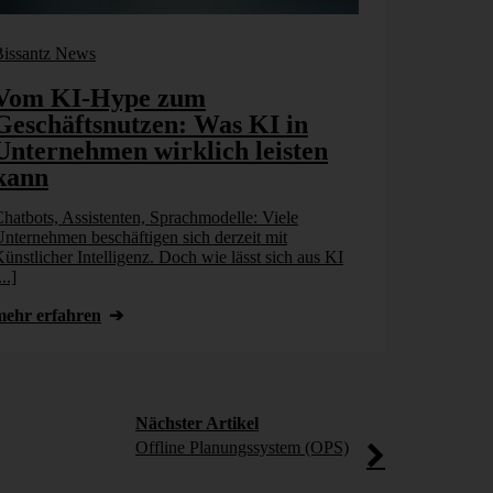
Bissantz News
Bissantz New
Vom KI-Hype zum
Agentic 
Geschäftsnutzen: Was KI in
nächste 
Unternehmen wirklich leisten
nehmens­
kann
Rethinki
hatbots, Assistenten, Sprachmodelle: Viele
Warum Finance
nternehmen beschäftigen sich derzeit mit
Datenbasis an 
ünstlicher Intelligenz. Doch wie lässt sich aus KI
und wie Agenti
...]
mehr erfahr
mehr erfahren
Nächster Artikel
Offline Planungssystem (OPS)