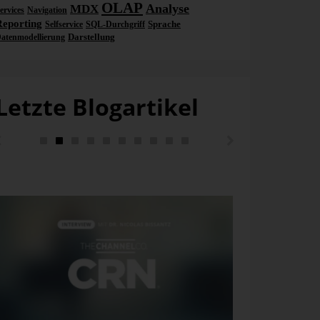
OLAP
Analyse
MDX
ervices
Navigation
Reporting
Sprache
Selfservice
SQL-Durchgriff
Darstellung
atenmodellierung
Letzte Blogartikel