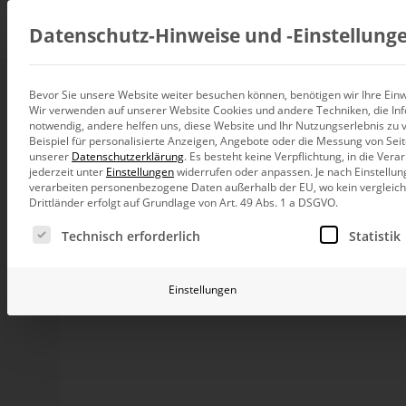
Beratung
Datenschutz-Hinweise und ‑Einstellung
Bevor Sie unsere Website weiter besuchen können, benötigen wir Ihre Einwi
Analysekontext ein
Wir verwenden auf unserer Website Cookies und andere Techniken, die Inf
Datenintegration
notwendig, andere helfen uns, diese Website und Ihr Nutzungserlebnis zu 
Individuelle Datenarchitektur-Beratun
Beispiel für personalisierte Anzeigen, Angebote oder die Messung von Sei
unserer
Datenschutzerklärung
.
Es besteht keine Verpflichtung, in die Ver
BI und Analytics
jederzeit unter
Einstellungen
widerrufen oder anpassen.
Je nach Einstellun
Ganzheitliche Data-Analytics-Beratun
Eine der Stärken von DeltaMaster ist, dass er dem 
verarbeiten personenbezogene Daten außerhalb der EU, wo kein vergleichb
somit die Handhabung vereinfacht. Ein schönes Beis
Drittländer erfolgt auf Grundlage von Art. 49 Abs. 1 a DSGVO.
eine Measuregroup in einem Cube vorhanden ist, kan
Planung und Steuerung
Es folgt eine Liste der Service-Gruppen, für die eine Ei
Dimensionen aufgliedern lassen. Diese werden dann
Planung, Forecasting und Simulation
Technisch erforderlich
Statistik
Text “() = gilt nicht für das aktuelle Cockpit” wird 
KI und Advanced Analytics
Ärgerlich ist es, wenn der Analysekontext in einem A
KI-Beratung für Controlling und BI
Einstellungen
beschriebene Logik damit nicht ordentlich funktion
berechneten Analysewerten der Fall. Wie diese Klip
Betrieb und Weiterentwickl
Blogbeitrag zeigen.
Betrieb Ihrer BI-Systeme in der Cloud
Nehmen wir unsere Beispieldatenbank Chair zur Hand 
Skonti an. Wir sehen in der Sicht, dass sich diese Ken
eignen, die Dimensionen “Indexvergleichsperiode” sow