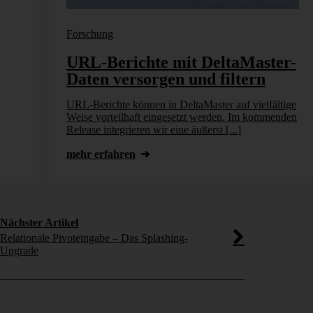
Forschung
ten
URL-Berichte mit DeltaMaster-
Daten versorgen und filtern
n
leitung
URL-Berichte können in DeltaMaster auf vielfältige
en
derungen
Weise vorteilhaft eingesetzt werden. Im kommenden
Release integrieren wir eine äußerst [...]
mehr erfahren
Nächster Artikel
Relationale Pivoteingabe – Das Splashing-
Upgrade
tzt