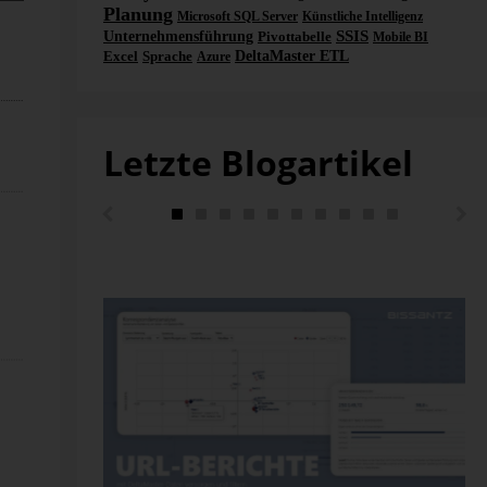
Planung
Microsoft SQL Server
Künstliche Intelligenz
SSIS
Unternehmensführung
Pivottabelle
Mobile BI
Excel
Sprache
DeltaMaster ETL
Azure
Letzte Blogartikel