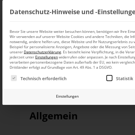
Beratung
Datenschutz-Hinweise und ‑Einstellung
Bevor Sie unsere Website weiter besuchen können, benötigen wir Ihre Einwi
Analysis Services 
Wir verwenden auf unserer Website Cookies und andere Techniken, die Inf
Datenintegration
notwendig, andere helfen uns, diese Website und Ihr Nutzungserlebnis zu 
Individuelle Datenarchitektur-Beratun
Beispiel für personalisierte Anzeigen, Angebote oder die Messung von Sei
unserer
Datenschutzerklärung
.
Es besteht keine Verpflichtung, in die Ver
BI und Analytics
jederzeit unter
Einstellungen
widerrufen oder anpassen.
Je nach Einstellun
Ganzheitliche Data-Analytics-Beratun
Die kontinuierlich fortschreitende Digitalisierung 
verarbeiten personenbezogene Daten außerhalb der EU, wo kein vergleichb
Hinterfragen von Sicherheitsmechanismen gegen Da
Drittländer erfolgt auf Grundlage von Art. 49 Abs. 1 a DSGVO.
Begriff IT-Sicherheit sind die vielfältigsten Ansatz
Planung und Steuerung
Es folgt eine Liste der Service-Gruppen, für die eine Ei
Kunden steigen naturgemäß die Restriktionen was B
Planung, Forecasting und Simulation
Technisch erforderlich
Statistik
direkte
Verbindung von DeltaMaster (Rich-Client) zu
Teilaspekte dar, welcher immer öfter durch Policys 
KI und Advanced Analytics
Verbindung unterbunden bzw. weiter abgesichert we
KI-Beratung für Controlling und BI
Einstellungen
Betrieb und Weiterentwickl
Allgemein
Betrieb Ihrer BI-Systeme in der Cloud
DeltaMaster Rich-Client kommuniziert im Standard übe
Datenbankserver. Auch bei Einsatz des DeltaMaster R