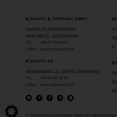
Die gesamte Einrichtung der MSDataPump umfasst im gr
Berechtigungen vorausgesetzt) erledigt:
BISSANTZ & COMPANY GMBH
B
Nordring 98 · 90409 Nürnberg
Download und Installation von zusätzlich erforder
An
Neuer Wall 72 · 20354 Hamburg
Download und Installation vom Analysis-Service
Pl
(letzte Version ist für SQL-Server 2014 und folgen
Tel.:
+49 911 935536-0
KI
Konfiguration der MSDataPump in IIS
E-Mail:
service@bissantz.de
Test der Einrichtung
Anpassung des ConnectionStrings in DeltaMaster
BISSANTZ AG
M
Industriestrasse 171 · CH-8957 Spreitenbach
Ev
Tel.:
+41 56 561 66 00
Download & Installatio
We
E-Mail:
service@bissantz.ch
Wh
Die Installation der IIS-Komponenten auf dem Webserv
Webserver auf einem Clientsystem installiert werden 
Features aktivieren. Benötigte Features sind:
© 2026 Bissantz & Company GmbH.
All rights reserved.