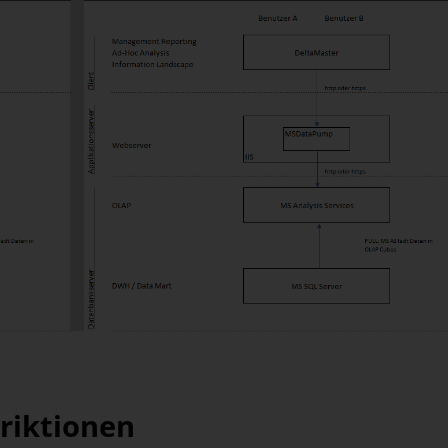
urskizze Vergleich klassisch vs. SSASProxy
riktionen