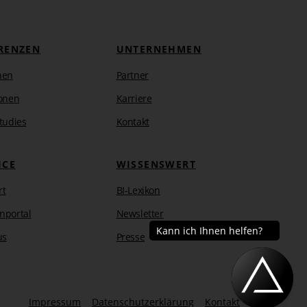
RENZEN
UNTERNEHMEN
hen
Partner
s
onen
Karriere
tudies
Kontakt
ICE
WISSENSWERT
rt
BI-Lexikon
nportal
Newsletter
us
Presse
Impressum
Datenschutzerklärung
Kontakt