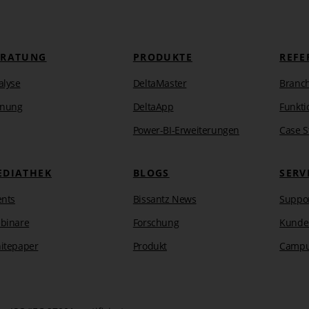
 (Bestandswerte)
ERATUNG
PRODUKTE
REFE
alyse
DeltaMaster
Branc
anung
DeltaApp
Funkti
Power-BI-Erweiterungen
Case S
EDIATHEK
BLOGS
SERV
ents
Bissantz News
Suppo
binare
Forschung
Kunde
itepaper
Produkt
Camp