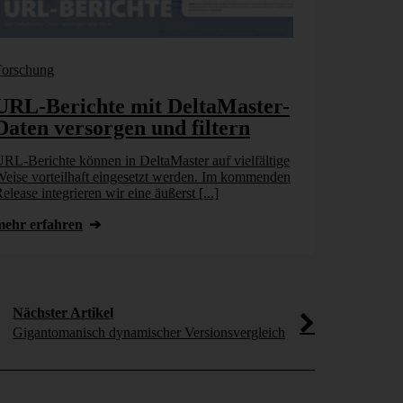
Forschung
Bissantz New
URL-Berichte mit DeltaMaster-
Vom KI
Daten versorgen und filtern
Geschäft
Unterneh
RL-Berichte können in DeltaMaster auf vielfältige
kann
eise vorteilhaft eingesetzt werden. Im kommenden
elease integrieren wir eine äußerst [...]
Chatbots, Ass
Unternehmen b
mehr erfahren
Künstlicher In
[...]
mehr erfahr
Nächster Artikel
Gigantomanisch dynamischer Versionsvergleich