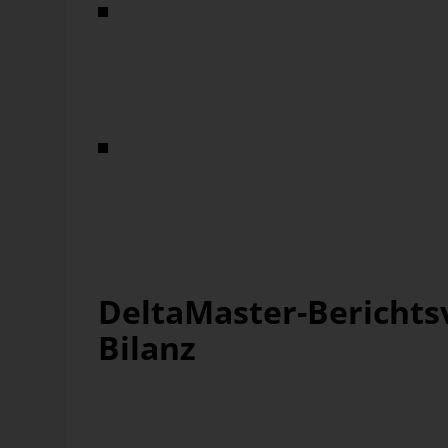
Veränderungsrechnung der Bilanzpositionen
Aufsplittung der Bestandsveränderungen nach Bewegung
Forderungen/Verbindlichkeiten, Eigenkapital, Rückstel
Ergänzende Betrachtungen, z. B. Marktsegmente
Neben der externen Rechnungslegung werden betriebs
den Erhalt interner Informationen über die Leistung ei
die Deckungsbeitragsrechnung, die Produktkostenrech
DeltaMaster-Berichts
Bilanz
Die folgenden Berichtsvorlagen veranschaulichen die 
für eine GuV sowie eine Bilanz.