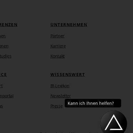
RENZEN
UNTERNEHMEN
hen
Partner
onen
Karriere
tudies
Kontakt
ICE
WISSENSWERT
rt
BI-Lexikon
nportal
Newsletter
us
Presse