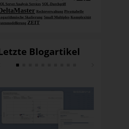
QL Server Analysis Services
SQL-Durchgriff
DeltaMaster
Pivottabelle
Rechteverwaltung
ogarithmische Skalierung
Small Multiples
Komplexität
ZEIT
atenmodellierung
Letzte Blogartikel