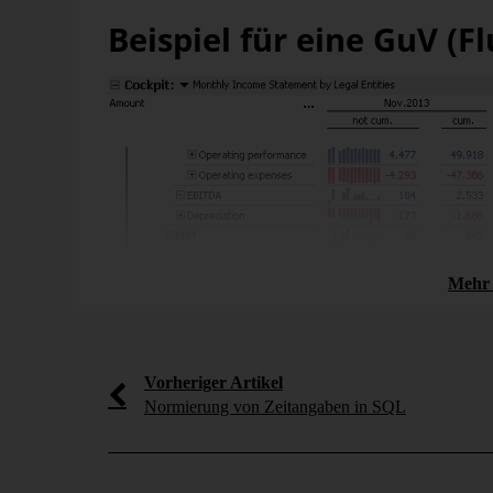
Beispiel für eine GuV (F
Forschung
tsnavigation
Ausgaben öffentlicher
bergang von
Haushalte für Bildung
scheidung –
Die Ausgaben der öffentlichen Haushalte für
eport
Bildung steigen von Jahr zu Jahr stetig an. Mi
der DeltaApp Web untersuchen wir in diesem [
e internationale
 Congress der
mehr erfahren
Mehr 
ch dieses Jubiliäums
Abb. 1: GuV g
Vorheriger Artikel
Normierung von Zeitangaben in SQL
Die GuV ist neben der Bilanz ein wesentlicher Teil de
Erträge und Aufwendungen dar. Unabhängig von der GuV
Rechnungswesens zu sehen, die den Gewinn oder Verlust
Die GuV betrachtet Flussgrößen, so dass das Layout d