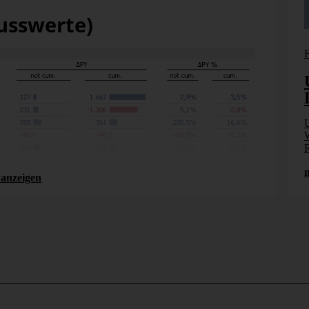
lusswerte)
Produkt
Top-Down-Planung bei festen
Wertvorgaben
Mit dem integrierten Splashing, Wertweiterleitung
U
thilfe
und Wertfixierung lassen sich viele Anforderungen
W
...]
an die Planung in DeltaMaster ohne
R
datenbankseitige [...]
anzeigen
mehr erfahren
emäß EBIT-Schema
r externen Rechnungslegung eines Unternehmens. Sie stellt
 ist die Erfolgsermittlung des internen
 anhand betriebswirtschaftlicher Kennzahlen erarbeitet.
es DeltaMaster-Zentralberichts verwendet werden kann.