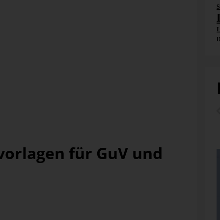
S
L
sarten, z. B. für Anlagevermögen, Vorräte,
D
lungen
wirtschaftliche Rechenwerke und Kennzahlensysteme für
nes Unternehmens eingesetzt. Hierzu zählen hauptsächlich
nung sowie die Kosten- und Leistungsrechnung.
vorlagen für GuV und
grundlegenden Darstellungsmöglichkeiten in DeltaMaster