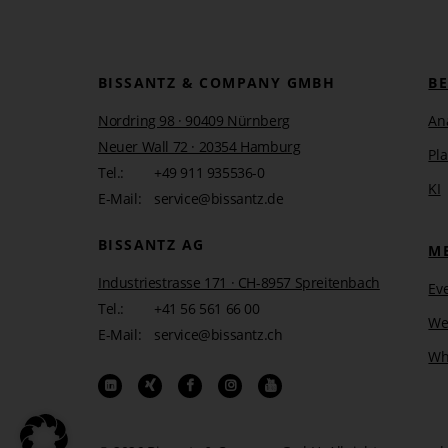
Beispiel für eine Bilanz
BISSANTZ & COMPANY GMBH
B
Nordring 98 · 90409 Nürnberg
An
Neuer Wall 72 · 20354 Hamburg
Pl
Tel.:
+49 911 935536-0
KI
E-Mail:
service@bissantz.de
BISSANTZ AG
M
Industriestrasse 171 · CH-8957 Spreitenbach
Ev
Tel.:
+41 56 561 66 00
We
E-Mail:
service@bissantz.ch
Wh