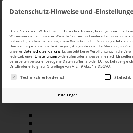
Beratung
Datenschutz-Hinweise und ‑Einstellung
Bevor Sie unsere Website weiter besuchen können, benötigen wir Ihre Einwi
DeltaMaster-Starts
Wir verwenden auf unserer Website Cookies und andere Techniken, die Inf
Datenintegration
notwendig, andere helfen uns, diese Website und Ihr Nutzungserlebnis zu 
Individuelle Datenarchitektur-Beratun
Beispiel für personalisierte Anzeigen, Angebote oder die Messung von Sei
unserer
Datenschutzerklärung
.
Es besteht keine Verpflichtung, in die Ver
BI und Analytics
jederzeit unter
Einstellungen
widerrufen oder anpassen.
Je nach Einstellun
Ganzheitliche Data-Analytics-Beratun
In diesem Blogbeitrag werden die Grundbegriffe de
verarbeiten personenbezogene Daten außerhalb der EU, wo kein vergleichb
der Inhalt und der Aufbau einer kaufmännischen 
Drittländer erfolgt auf Grundlage von Art. 49 Abs. 1 a DSGVO.
vorgestellt.
Planung und Steuerung
Es folgt eine Liste der Service-Gruppen, für die eine Ei
Planung, Forecasting und Simulation
Technisch erforderlich
Statistik
In der bilanziellen Rechnungslegung eines Unternehmens
einem bestimmten Zeitraum verfolgt wurden. Dadurch s
KI und Advanced Analytics
Unternehmens gewährleistet werden. Grundsätzlich gib
KI-Beratung für Controlling und BI
Einstellungen
Vorschriften, z. B.:
Betrieb und Weiterentwickl
Betrieb Ihrer BI-Systeme in der Cloud
HGB – Handelsgesetzbuch
IFRS
–
International Financial Reporting Standards
US GAAP – United States Generally Accepted Acco