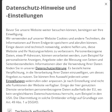
Mit d
Datenschutz-Hinweise und
DE
‑Einstellungen
Dynamic Management
Bevor Sie unsere Website weiter besuchen können, benötigen wir Ihre
Einwilligung.
Wir verwenden auf unserer Website Cookies und andere Techniken, die
Views für SSAS
Informationen auf Ihrem Endgerät speichern und abrufen können.
Einige davon sind technisch notwendig, andere helfen uns, diese
Website und Ihr Nutzungserlebnis zu verbessern.
Personenbezogene
Daten, etwa IP-Adressen, können verarbeitet werden, zum Beispiel für
personalisierte Anzeigen, Angebote oder die Messung von Seiten und
Seitenbestandteilen.
Informationen über die Verwendung Ihrer Daten
Ist es in früheren Versionen des SQL Servers schon
finden Sie in unserer
Datenschutzerklärung
.
Es besteht keine
möglich, mittels Dynamic Managament Views (kurz:
Verpflichtung, in die Verarbeitung Ihrer Daten einzuwilligen, um dieses
DMVs), auf die Metadateninhalte der relationalen
Angebot zu nutzen.
Sie können Ihre Auswahl jederzeit unter
Datenbanken zuzugreifen und diese zu analysieren, so
Einstellungen
widerrufen oder anpassen.
Je nach Einstellung sind nicht
gilt diese Möglichkeit für OLAP-Datenbanken erst seit
alle Funktionen der Website verfügbar. Einige der hier genutzten
der Version 2008. Somit werden dem Administrator und
Dienste verarbeiten personenbezogene Daten außerhalb der EU, wo
Analysten neue Möglichkeiten gegeben, verschiedenste
kein vergleichbares Datenschutzniveau herrscht, zum Beispiel in den
Anforderungen und Sachverhalte auch für die
USA. Die Übermittlung in solche Drittländer erfolgt auf Grundlage von
Art. 49 Abs. 1 a DSGVO.
Metadaten von Cubes zu untersuchen. Die Verwendung
von DMVs hat den Vorteil, mittels abgesetzter SQL-
Es folgt eine Liste der Service-Gruppen, für die eine Ein
Technisch erforderlich
Statements tabellarisch vorgefertigte Ausgaben zu