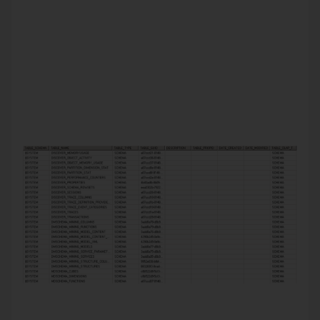
DMVs bezeichnen vorgefertigte Views zur Anzeige der
SSAS Metadaten in Tabellenform, deren Katalog der
vorhandenen Inhalte mittels SQL-Statements, aufgerufen im
MDX Query Editor des SQL Management Studios,
abgerufen werden kann. Eine Übersicht aller vorhandenen,
möglichen DMVs erhält man somit bei einer Verbindung zu
SSAS mit folgendem Statement:
SELECT * FROM $system.dbschema_tables WHERE
Table_Schema = ‚$SYSTEM‘ ORDER BY
[TABLE_NAME]
Um solche Fragestellungen wie „wo besteht noch ein Bedarf
an Aggregationen?“, „welche Indizes werden nicht mehr