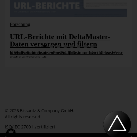
select * from 
$system.mdschema_measures

select * from 
Forschung
$system.mdschema_properties

URL-Berichte mit DeltaMaster-
select * from 
Daten versorgen und filtern
$system.mdschema_members

URL-Berichte können in DeltaMaster auf vielfältige Weise vorteilhaft eingesetzt werden. Im kommenden Release integrieren wir eine äußerst [...]
select * from 
mehr erfahren
$system.mdschema_sets

select * from 
$system.mdschema_kpis

select * from 
$system.mdschema_input_datasourc
es
© 2026 Bissantz & Company GmbH.
All rights reserved.
ISO/IEC 27001 zertifiziert
Gerade auf dieser granularen Ebene mit den je nach Projekt
und Datenbank sicherlich auch am meisten zurückgelieferten
Impressum
Datenschutzerklärung
Kontakt