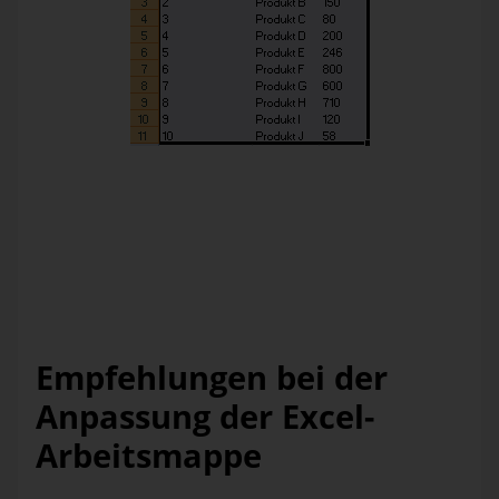
Die Plandaten werden für ein Jahr erfasst, somit entspricht
die Spalte „Stück“ die geplanten Jahresstückzahlen. Die
Exceldatei wird um die Merkmale „Vertriebsregion“ und
„Vertriebskanal“ erweitert. Allerdings möchte man ungern
bei existierenden 60 – 80 Tochtergesellschaften alle
Excelblätter um die obigen Merkmale ergänzen. Dazu fehlt
auch noch das „Planjahr“ also das Zeitmerkmal.
Empfehlungen bei der
Anpassung der Excel-
Arbeitsmappe