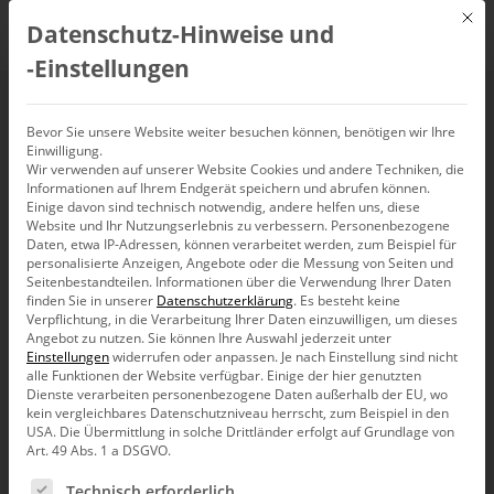
Mit d
Datenschutz-Hinweise und
DE
‑Einstellungen
Dynamischer Import
Bevor Sie unsere Website weiter besuchen können, benötigen wir Ihre
Einwilligung.
Wir verwenden auf unserer Website Cookies und andere Techniken, die
von Tabellen einer
Informationen auf Ihrem Endgerät speichern und abrufen können.
Einige davon sind technisch notwendig, andere helfen uns, diese
Excel-Arbeitsmappe
Website und Ihr Nutzungserlebnis zu verbessern.
Personenbezogene
Daten, etwa IP-Adressen, können verarbeitet werden, zum Beispiel für
personalisierte Anzeigen, Angebote oder die Messung von Seiten und
Seitenbestandteilen.
Informationen über die Verwendung Ihrer Daten
finden Sie in unserer
Datenschutzerklärung
.
Es besteht keine
Verpflichtung, in die Verarbeitung Ihrer Daten einzuwilligen, um dieses
Angebot zu nutzen.
Sie können Ihre Auswahl jederzeit unter
Zum Aufbau eines Data Warehouse (DWH) werden sehr
Einstellungen
widerrufen oder anpassen.
Je nach Einstellung sind nicht
oft die Daten aus dem ERP- oder CRM-System als
alle Funktionen der Website verfügbar. Einige der hier genutzten
sogenannte Flatfiles (Textfiles) oder auch als
Dienste verarbeiten personenbezogene Daten außerhalb der EU, wo
Exceldateien zur Verfügung gestellt. Ein typischer Fall
kein vergleichbares Datenschutzniveau herrscht, zum Beispiel in den
könnte etwa eine Exceldatei mit den Budgetdaten aller
USA. Die Übermittlung in solche Drittländer erfolgt auf Grundlage von
Tochtergesellschaften für das nächste Jahr sein.
Art. 49 Abs. 1 a DSGVO.
Alle Länder liefern dabei eine Exceldatei mit ihren
Es folgt eine Liste der Service-Gruppen, für die eine Ein
Technisch erforderlich