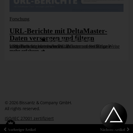
Es soll eine zielgruppengerichtete Marketingaktion
stattfinden. Dazu ist es notwendig, die aktuelle Altersstruktur
der Käufer zu kennen.
Forschung
Das aktuelle Alter wird bestimmt mit:
URL-Berichte mit DeltaMaster-
Daten versorgen und filtern
URL-Berichte können in DeltaMaster auf vielfältige Weise vorteilhaft eingesetzt werden. Im kommenden Release integrieren wir eine äußerst [...]
DATEDIFF(YEAR,k.Geburtsdatum, 
mehr erfahren
getdate())

Im left join wird wieder die 
Tabelle T_S_Altersklasse 
verknüpft.

left join T_S_Altersklasse ts

© 2026 Bissantz & Company GmbH.
    on

All rights reserved.
ISO/IEC 27001 zertifiziert
DATEDIFF(YEAR,k.Geburtsdatum, 
getdate()) >= ts.Alter_von

Impressum
Datenschutzerklärung
Kontakt
Vorheriger Artikel
Nächster Artikel