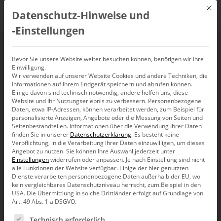
Mit d
Datenschutz-Hinweise und
DE
‑Einstellungen
Einteilung der Zeit in
Bevor Sie unsere Website weiter besuchen können, benötigen wir Ihre
Einwilligung.
Wir verwenden auf unserer Website Cookies und andere Techniken, die
Klassen
Informationen auf Ihrem Endgerät speichern und abrufen können.
Einige davon sind technisch notwendig, andere helfen uns, diese
Website und Ihr Nutzungserlebnis zu verbessern.
Personenbezogene
Daten, etwa IP-Adressen, können verarbeitet werden, zum Beispiel für
personalisierte Anzeigen, Angebote oder die Messung von Seiten und
Seitenbestandteilen.
Informationen über die Verwendung Ihrer Daten
Man kann mit der Zeit viel anstellen. Man kann sie
finden Sie in unserer
Datenschutzerklärung
.
Es besteht keine
wöchentlich lesen, man kann sie totschlagen oder
Verpflichtung, in die Verarbeitung Ihrer Daten einzuwilligen, um dieses
einteilen.
Angebot zu nutzen.
Sie können Ihre Auswahl jederzeit unter
Im folgenden Beispiel liegen Zeitinformationen in den
Einstellungen
widerrufen oder anpassen.
Je nach Einstellung sind nicht
Daten vor, die klassifiziert werden können, um daraus
alle Funktionen der Website verfügbar. Einige der hier genutzten
Erkenntnisse abzuleiten. Konkret geht es um eine Fast-
Dienste verarbeiten personenbezogene Daten außerhalb der EU, wo
Food-Kette, welche in Ihrer Kundenstruktur das
kein vergleichbares Datenschutzniveau herrscht, zum Beispiel in den
Geburtsdatum des Kunden abgebildet hat und in den
USA. Die Übermittlung in solche Drittländer erfolgt auf Grundlage von
Art. 49 Abs. 1 a DSGVO.
Bewegungsdaten die Kundennummer vorhanden ist.
Es folgt eine Liste der Service-Gruppen, für die eine Ein
Mit diesen Informationen lassen sich mehrere Szenarios
Technisch erforderlich