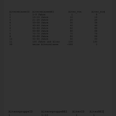
befüllt.
Die Klassengrenzen werden mit den beiden Spalten
Alter_von und Alter_bis abgegrenzt. Dadurch lassen sich
offensichtliche Datenfehler (z.B. negatives Alter) in die
AltersklasseID 99 verschieben.
Mit dieser Einteilung der Tabelle ist zwar eine Verknüpfung
mittels left join in der Faktenview nötig, allerdings ist die
Flexibilität bzgl. Änderungen höher und damit der Aufwand
bei einer Anpassung der Altersklassen geringer.
Ein alternativer (aber eben ohne die oben genannten
Vorteile) Aufbau der Tabelle wäre folgender: