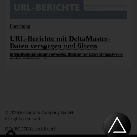
Abbildung 3: Unterverzeichnisse
Zu den mehr als 1000 Wetterstationen liegen wiederum
verschiedene Messwerte zur Verfügung, unter anderem die
Forschung
folgenden:
URL-Berichte mit DeltaMaster-
Daten versorgen und filtern
Lufttemperatur (Min/Max/Tagesmittel/Min am Erdboden)
URL-Berichte können in DeltaMaster auf vielfältige Weise vorteilhaft eingesetzt werden. Im kommenden Release integrieren wir eine äußerst [...]
Dampfdruck
mehr erfahren
Bedeckungsgrad
Luftdruck
Rel. Luftfeuchte
Windgeschwindigkeit (Max/Tagesmittel)
Niederschlagshöhe
Sonnenscheindauer
Schneehöhe
© 2026 Bissantz & Company GmbH.
All rights reserved.
Mit dieser breiten Palette an Messwerten kann demnach das
ISO/IEC 27001 zertifiziert
Wetter aus unterschiedlichen Gesichtspunkten betrachtet