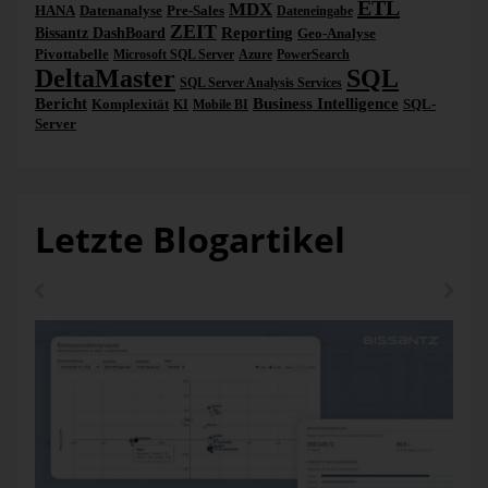
ETL
MDX
HANA
Datenanalyse
Pre-Sales
Dateneingabe
pro Wetterstation eine ZIP-Datei zur Verfügung gestellt.
ZEIT
Reporting
Bissantz DashBoard
Geo-Analyse
Darin enthalten sind mehrere beschreibende Textdateien
Pivottabelle
sowie die Daten-Textdatei
Microsoft SQL Server
Azure
PowerSearch
DeltaMaster
SQL
(produkt_klima_Tageswerte_x_x_x) als solches. Neben den
SQL Server Analysis Services
Datenpaketen in Form von ZIP-Dateien enthält das
Bericht
Business Intelligence
Komplexität
SQL-
KI
Mobile BI
Unterverzeichnis auch eine Stammdaten-Datei zu den
Server
Wetterstationen, die unter „KL Tageswerte Beschreibung
Stationen.txt“ zu finden ist. Darin enthalten ist die Stations-
ID, die wiederum auch in den einzelnen Daten-Paketen
vorhanden ist und Eigenschaften wie die Stationshöhe oder
die Geokoordinaten beinhaltet.
Letzte Blogartikel