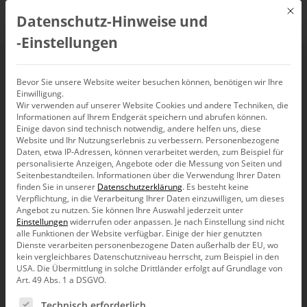
Mit d
Datenschutz-Hinweise und
DE
‑Einstellungen
Freie Wetterdaten Teil
Bevor Sie unsere Website weiter besuchen können, benötigen wir Ihre
Einwilligung.
Wir verwenden auf unserer Website Cookies und andere Techniken, die
1
Informationen auf Ihrem Endgerät speichern und abrufen können.
Einige davon sind technisch notwendig, andere helfen uns, diese
Website und Ihr Nutzungserlebnis zu verbessern.
Personenbezogene
Daten, etwa IP-Adressen, können verarbeitet werden, zum Beispiel für
personalisierte Anzeigen, Angebote oder die Messung von Seiten und
Seitenbestandteilen.
Informationen über die Verwendung Ihrer Daten
Nicht nur für Hobby-Meteorologen oder Klimaforscher
finden Sie in unserer
Datenschutzerklärung
.
Es besteht keine
können Wetterdaten spannende Einblicke gewähren
Verpflichtung, in die Verarbeitung Ihrer Daten einzuwilligen, um dieses
und Trends bzw. Zusammenhänge aufzeigen. Auch im
Angebot zu nutzen.
Sie können Ihre Auswahl jederzeit unter
unternehmerischen Kontext haben Wetterdaten ihre
Einstellungen
widerrufen oder anpassen.
Je nach Einstellung sind nicht
Bewandtnis. Gerade bei Unternehmen aus dem
alle Funktionen der Website verfügbar. Einige der hier genutzten
Einzelhandel oder aus der Lebensmittelbranche ist der
Dienste verarbeiten personenbezogene Daten außerhalb der EU, wo
Einfluss des Wetters auf den Umsatz nicht so leicht von
kein vergleichbares Datenschutzniveau herrscht, zum Beispiel in den
der Hand zu weisen. Auch wenn dies pauschal natürlich
USA. Die Übermittlung in solche Drittländer erfolgt auf Grundlage von
Art. 49 Abs. 1 a DSGVO.
nicht für jeden Lebensmittelhersteller gilt, gibt es doch
Paradebeispiele, wie den Eishersteller, dessen Umsatz
Es folgt eine Liste der Service-Gruppen, für die eine Ein
Technisch erforderlich
stark von den Wettereinflüssen geprägt ist. Um nun