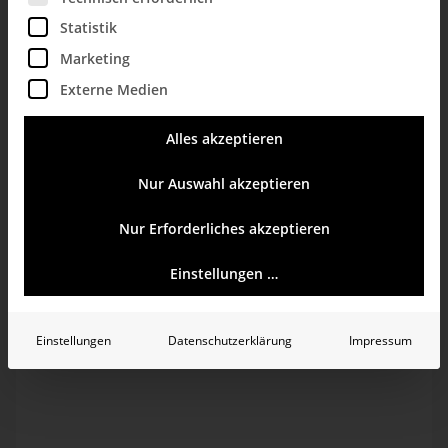
selbst untersuchen zu können, ob es zwischen dem
Statistik
Wetter und einzelnen Kennzahlen im eigenen
Unternehmen einen Zusammenhang gibt, muss erstmal
Marketing
die Datengrundlage geschaffen werden. Dieser
Blogbeitrag befasst sich genau mit diesem Thema. Im
Externe Medien
ersten Teil dieser Beitragsreihe wird gezeigt, wie man
überhaupt an freie Wetterdaten gelangt und wie diese
Alles akzeptieren
angebunden werden können. Im zweiten Teil wird dann
auf die Modellierung sowie die schlussendliche Analyse
eingegangen.
Nur Auswahl akzeptieren
Nur Erforderliches akzeptieren
Wetterdaten, nur
Einstellungen …
woher?
Neben vielen privaten und kostenpflichtigen Wetterdiensten,
Einstellungen
Datenschutzerklärung
Impressum
die sich zum Teil auch auf Spezialanforderungen
beispielsweise aus der Landwirtschaft spezialisiert haben,
gibt es auch freie und kostenlose Wetterdaten, auf die
zugegriffen werden kann. Wetter- bzw. Klimadaten können
beispielweise vom Deutschen Wetterdienst bezogen werden.
Dieser stellt im Rahmen seiner Grundversorgung