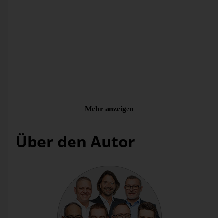
Abbildung 1: FTP-Server des Climate Data Centers
Neben Rasterdaten von Deutschland und Europa werden
zudem weltweite und deutschlandweite Wetterstationsdaten
sowie Durchschnittswetterdaten der deutschen Bundesländer
bereitgestellt. In den Unterverzeichnissen kann zudem noch
unterschieden werden, auf welcher zeitlichen Basis man die
Daten haben will. Hier gibt es teilweise Daten auf
Stundenebene, aber auch auf Tages-, Monats- und
Jahresbasis. Zudem wird meist zwischen historischen und
aktuellen Wetterdaten unterschieden. Die histori-schen
Wetterdaten beinhalten die Daten ab Beginn der
Mehr anzeigen
Wetteraufzeichnungen bis hin zum Ende des letzten Jahres.
Die aktuellen Wetterdaten beinhalten wiederum dynamisch
die letzten eineinhalb Jahre.
Über den Autor
Auswahl der
Wetterdaten
Für dieses Beispiel sollen Wetterdaten von Deutschland
herangezogen werden. Zudem soll möglichst weit in die