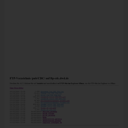
umfangreiche Wetter- und Klimadaten bereit, die frei genutzt
werden können. Im sogenannten Climate Data Center
(CDC) kann auf eine Großzahl an meteorologischen Daten
aus Deutschland aber auch Europa sowie dem Rest der Welt
zugegriffen werden. Unter folgendem Link ist das Climate
Data Center zu finden:
http://www.dwd.de/DE/leistungen/cdcftp/cdcftp.html.
Die Daten werden mittels FTP-Server bereitgestellt und
können darüber abgerufen werden. Auf der Startseite des
Climate Data Centers ist der direkte Link auf den FTP-
Server zu finden. Alternativ ist der FTP-Server direkt unter
ftp://ftp-cdc.dwd.de/pub/CDC/ zu erreichen. Auf dem FTP-
Server selbst gibt es unterschiedliche Wetterdaten, die in
verschiedene Verzeichnisse aufgeteilt sind.