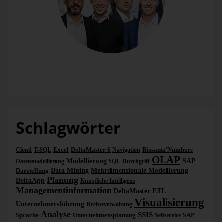
Vergangenheit geschaut werden. Für die Vergleichbarkeit
der Daten im Unternehmens-Kontext ist natürlich
entscheidend, dass die Daten zeitlich wie geografisch
gesehen auf einen Nenner gebracht werden können.
Dahingehend wären die Durchschnittswerte auf
Bundeslandebene zu grob (regional averages DE).
Dementsprechend sind die Daten auf Wetterstationsbasis als
Datengrundlage (observations_germany) hier die bessere
Wahl. Genauer noch die Klimawerte (climate) auf
Consulting
Die Bissantz-Consultants teilen ihr Wissen rund um Data-Warehouse-Projekte und Business-Intelligence-Lösungen – jede Woche ein neuer Beitrag. Auf die Würfel, fertig, los!
Tagesbasis (daily), die alle Klima-Messwerte enthalten (kl)
und die gesamte Historie (historical) abbilden.
Schlagwörter
Excel
DeltaMaster 6
Bissantz'Numbers
Cloud
T-SQL
Navigation
OLAP
Modellierung
SAP
Datenmodellierung
SQL-Durchgriff
Darstellung
Data Mining
Mehrdimensionale Modellierung
Planung
DeltaApp
Künstliche Intelligenz
Managementinformation
DeltaMaster ETL
Visualisierung
Abbildung 2: Klimawerte auf Tagesbasis
Unternehmensführung
Rechteverwaltung
Analyse
SSIS
Sprache
Unternehmensplanung
SAP
Selfservice
In dem spezifizierten Unterverzeichnis angekommen, wird