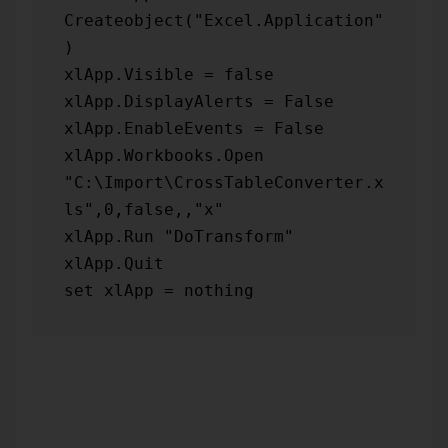
Createobject("Excel.Application"
)

xlApp.Visible = false

xlApp.DisplayAlerts = False

xlApp.EnableEvents = False

xlApp.Workbooks.Open 
"C:\Import\CrossTableConverter.x
ls",0,false,,"x"

xlApp.Run "DoTransform"

xlApp.Quit

set xlApp = nothing
Für den Parameter xlApp.Workbooks.Open benötigen wir
eine Datei/Version des CTC, auf welche zugegriffen werden
kann. Nun gibt es zwei Möglichkeiten, wie wir die
gespeicherten Konfigurationsparameter abrufen und
verwenden können.