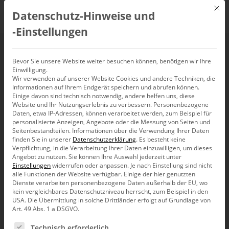
Mit d
Datenschutz-Hinweise und
DE
‑Einstellungen
Konvertierung von
Bevor Sie unsere Website weiter besuchen können, benötigen wir Ihre
Einwilligung.
Wir verwenden auf unserer Website Cookies und andere Techniken, die
Excel-Kreuztabellen II
Informationen auf Ihrem Endgerät speichern und abrufen können.
Einige davon sind technisch notwendig, andere helfen uns, diese
Website und Ihr Nutzungserlebnis zu verbessern.
Personenbezogene
Daten, etwa IP-Adressen, können verarbeitet werden, zum Beispiel für
personalisierte Anzeigen, Angebote oder die Messung von Seiten und
Seitenbestandteilen.
Informationen über die Verwendung Ihrer Daten
Die hier im Blogbeitrag schon
zuvor
beschriebene und
finden Sie in unserer
Datenschutzerklärung
.
Es besteht keine
Verpflichtung, in die Verarbeitung Ihrer Daten einzuwilligen, um dieses
in der Praxis eminent nützliche, automatisierte
Angebot zu nutzen.
Sie können Ihre Auswahl jederzeit unter
Konvertierung von Excel-Kreuztabellen, lässt sich auch
Einstellungen
widerrufen oder anpassen.
Je nach Einstellung sind nicht
per SSIS Aufruf wiederkehrend und ferngesteuert
alle Funktionen der Website verfügbar. Einige der hier genutzten
initialisieren und gewinnt somit noch zusätzlich an
Dienste verarbeiten personenbezogene Daten außerhalb der EU, wo
Flexibilität und Einsatzmöglichkeiten. Welche
kein vergleichbares Datenschutzniveau herrscht, zum Beispiel in den
Einstellungen und Vorkehrungen hierfür getroffen
USA. Die Übermittlung in solche Drittländer erfolgt auf Grundlage von
werden müssen, wird im Folgenden dargestellt.
Art. 49 Abs. 1 a DSGVO.
Nehmen wir also an, wir haben eine zu importierende
Es folgt eine Liste der Service-Gruppen, für die eine Ein
Technisch erforderlich