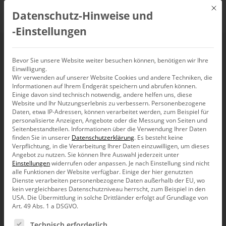
Mit d
Datenschutz-Hinweise und
DE
‑Einstellungen
Relationale
Bevor Sie unsere Website weiter besuchen können, benötigen wir Ihre
Einwilligung.
Wir verwenden auf unserer Website Cookies und andere Techniken, die
Eingabeanwendung als
Informationen auf Ihrem Endgerät speichern und abrufen können.
Einige davon sind technisch notwendig, andere helfen uns, diese
Alternative zur
Website und Ihr Nutzungserlebnis zu verbessern.
Personenbezogene
Daten, etwa IP-Adressen, können verarbeitet werden, zum Beispiel für
personalisierte Anzeigen, Angebote oder die Messung von Seiten und
Custom App
Seitenbestandteilen.
Informationen über die Verwendung Ihrer Daten
finden Sie in unserer
Datenschutzerklärung
.
Es besteht keine
Verpflichtung, in die Verarbeitung Ihrer Daten einzuwilligen, um dieses
Angebot zu nutzen.
Sie können Ihre Auswahl jederzeit unter
Einstellungen
widerrufen oder anpassen.
Je nach Einstellung sind nicht
alle Funktionen der Website verfügbar. Einige der hier genutzten
Dienste verarbeiten personenbezogene Daten außerhalb der EU, wo
Häufig müssen Daten in bestehenden Modellen
kein vergleichbares Datenschutzniveau herrscht, zum Beispiel in den
angepasst oder ergänzt werden. Um neue Daten
USA. Die Übermittlung in solche Drittländer erfolgt auf Grundlage von
relational zu übernehmen oder Hintergrundprozesse zu
Art. 49 Abs. 1 a DSGVO.
starten, kennen wir schon die Funktionalität der
Custom
App
mit zusätzlichen Menüpunkten in DeltaMaster. Eine
Es folgt eine Liste der Service-Gruppen, für die eine Ein
Technisch erforderlich