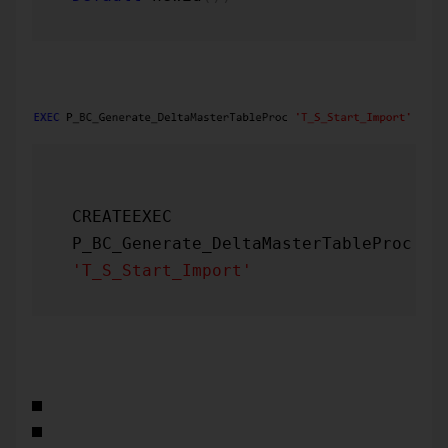
Danach führen wir die vom Modeler mitgelieferte Prozedur
P_Generate_DeltaMaster_TableProc
aus:
CREATEEXEC 
P_BC_Generate_DeltaMasterTableProc 
'T_S_Start_Import'
Und erhalten als Ergebnis drei neue Prozeduren:
P_Delete_T_S_Start_Import
P_Insert_T_S_Start_Import