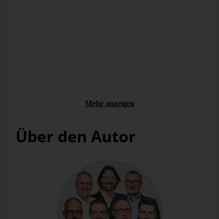
keine spezielle Art der Notation anwenden, ist es dennoch
erforderlich, hierfür eine Regel zu hinterlegen. Ansonsten
kann es zu Darstellungsfehlern im Verwandlungs-Sparkline
kommen. Das zu formatierende Element wird nun über den
Link
Auswählen
, der den Dimensionsbrowser in der
eingestellten Dimension und Hierarchie öffnet, definiert.
Anschließend muss der Balkenstil der jeweiligen Wertart
definiert werden. Die Voreinstellung für alles, was keiner
Regel unterliegt, ist ausgefüllt; daher wird diese Option nicht
eigens angeboten. Für die Datenart
Ist
sind folglich keine
weiteren Angaben nötig. Hinsichtlich der Datenart
Plan
Mehr anzeigen
sollte der Balkenstil hohl gewählt werden.
Über den Autor