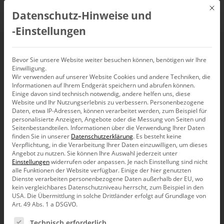
Mit d
Datenschutz-Hinweise und
DE
‑Einstellungen
Sparklines als
Bevor Sie unsere Website weiter besuchen können, benötigen wir Ihre
Einwilligung.
Wir verwenden auf unserer Website Cookies und andere Techniken, die
Verwandlungskünstler
Informationen auf Ihrem Endgerät speichern und abrufen können.
Einige davon sind technisch notwendig, andere helfen uns, diese
Website und Ihr Nutzungserlebnis zu verbessern.
Personenbezogene
Daten, etwa IP-Adressen, können verarbeitet werden, zum Beispiel für
personalisierte Anzeigen, Angebote oder die Messung von Seiten und
Seitenbestandteilen.
Informationen über die Verwendung Ihrer Daten
Daten, die man ohne Kontext betrachtet, sind nicht nur
finden Sie in unserer
Datenschutzerklärung
.
Es besteht keine
langweilig, sie führen auch leicht in die Irre und sind fast
Verpflichtung, in die Verarbeitung Ihrer Daten einzuwilligen, um dieses
immer wertlos. Dank der Sparklines, die zusätzlich zu einem
Angebot zu nutzen.
Sie können Ihre Auswahl jederzeit unter
Analysewert beispielsweise seine historische Entwicklung
Einstellungen
widerrufen oder anpassen.
Je nach Einstellung sind nicht
anzeigen, wissen Berichte wieder mehr zu berichten. Noch
alle Funktionen der Website verfügbar. Einige der hier genutzten
spannender wird es, wenn zu einem Analysewert neben der
Dienste verarbeiten personenbezogene Daten außerhalb der EU, wo
historischen auch die geplante Entwicklung in ein und
kein vergleichbares Datenschutzniveau herrscht, zum Beispiel in den
demselben Sparkline angezeigt würde. Wendet man auf
USA. Die Übermittlung in solche Drittländer erfolgt auf Grundlage von
Art. 49 Abs. 1 a DSGVO.
einen solchen Sparkline dann noch die DeltaMaster
Notationsstandards an, so ließen sich Planwerte im
Es folgt eine Liste der Service-Gruppen, für die eine Ein
Technisch erforderlich
Gegensatz zu Ist-Werten als hohle Säulen darstellen und der