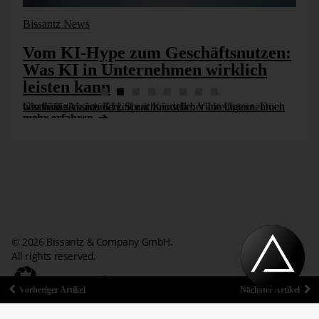
Bissantz News
Vom KI-Hype zum Geschäftsnutzen:
Was KI in Unternehmen wirklich
leisten kann
Chatbots, Assistenten, Sprachmodelle: Viele Unternehmen beschäftigen sich derzeit mit Künstlicher Intelligenz. Doch wie lässt sich aus KI [...]
mehr erfahren
Abb. 4: Einstellungen im Projekt
Hierbei gilt es zu beachten, dass sich bei mehr als einem
Paket innerhalb eines Projektes alle auf demselben
Protection Level befinden müssen wie das Projekt, da
© 2026 Bissantz & Company GmbH.
ansonsten das Projekt nicht ausgeführt werden kann.
All rights reserved.
ISO/IEC 27001 zertifiziert
Über die Kommandozeile:
Vorheriger Artikel
Nächster Artikel
Impressum
Datenschutzerklärung
Kontakt