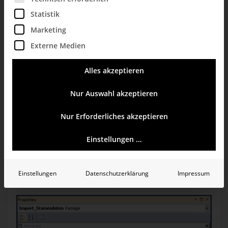
Statistik
Marketing
Externe Medien
Alles akzeptieren
Nur Auswahl akzeptieren
Nur Erforderliches akzeptieren
Einstellungen …
Abb. 1: Verbindungsmanager
Im SSIS-Paket kann in den Eigenschaften der Protection
Level festgelegt werden. Hierbei gibt es sechs
Einstellungen
Datenschutzerklärung
Impressum
unterschiedliche Ausprägungen: