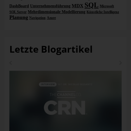
SQL
MDX
DashBoard
Unternehmensführung
Microsoft
Mehrdimensionale Modellierung
SQL Server
Künstliche Intelligenz
Planung
Navigation
Azure
Letzte Blogartikel
Abb. 3: Einstellungen im Paket
In den Einstellungen des Projektes (2012):
Durch Klicken der rechten Maustaste auf den Projektnamen
erscheint ein Kontextmenü. Auch hier befindet sich eine
Zeile mit „Einstellungen“, welche ein neues Fenster öffnet.