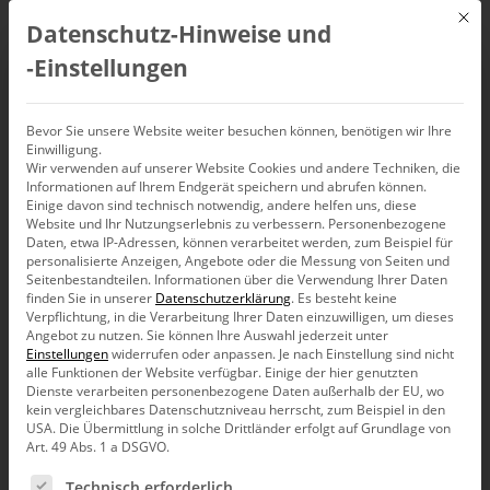
Mit d
Datenschutz-Hinweise und
DE
‑Einstellungen
SSIS Package Security
Bevor Sie unsere Website weiter besuchen können, benötigen wir Ihre
Einwilligung.
Wir verwenden auf unserer Website Cookies und andere Techniken, die
Informationen auf Ihrem Endgerät speichern und abrufen können.
Einige davon sind technisch notwendig, andere helfen uns, diese
Website und Ihr Nutzungserlebnis zu verbessern.
Personenbezogene
Passwörter sind sensible Daten. Diese sollten immer und
Daten, etwa IP-Adressen, können verarbeitet werden, zum Beispiel für
überall geschützt werden. Wenn automatische Prozesse
personalisierte Anzeigen, Angebote oder die Messung von Seiten und
laufen und Passwörter gespeichert werden müssen, sollten
Seitenbestandteilen.
Informationen über die Verwendung Ihrer Daten
diese auf beste Art und Weise vor unbefugtem Zugriff
finden Sie in unserer
Datenschutzerklärung
.
Es besteht keine
geschützt werden.
Verpflichtung, in die Verarbeitung Ihrer Daten einzuwilligen, um dieses
Angebot zu nutzen.
Sie können Ihre Auswahl jederzeit unter
Beim Import von Daten aus Vorsystemen werden oft ein
Einstellungen
widerrufen oder anpassen.
Je nach Einstellung sind nicht
alle Funktionen der Website verfügbar. Einige der hier genutzten
spezieller User und dessen Passwort benötigt. Damit so ein
Dienste verarbeiten personenbezogene Daten außerhalb der EU, wo
Prozess automatisiert im Hintergrund laufen kann, muss das
kein vergleichbares Datenschutzniveau herrscht, zum Beispiel in den
Kennwort direkt im SSIS-Paket mithilfe des
USA. Die Übermittlung in solche Drittländer erfolgt auf Grundlage von
Verbindungsmanagers abgespeichert werden.
Art. 49 Abs. 1 a DSGVO.
Es folgt eine Liste der Service-Gruppen, für die eine Ein
Technisch erforderlich