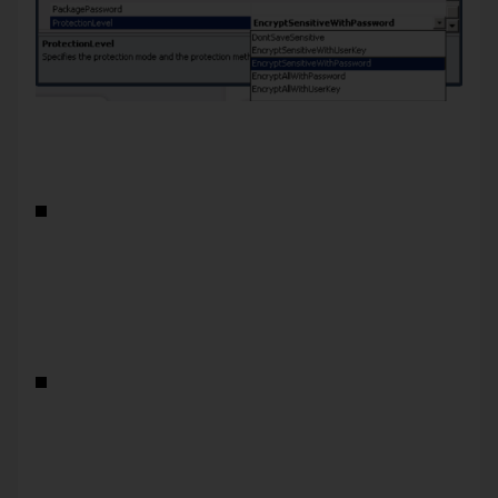
Abb. 2: Einstellungen Protection Level
DontSaveSensitive
Bei der Einstellung DontSaveSensitive werden sensible
Daten (z. B. Passwort im Verbindungsmanager) nicht
gespeichert.
EncryptSensitiveWithUserKey
Innerhalb des Paketes werden sensible Daten mit einem
Algorithmus, basierend auf dem aktuellen Benutzerprofil,
verschlüsselt und beim Öffnen wieder entschlüsselt. Öffnet