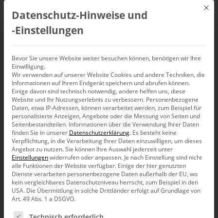
Mit d
Datenschutz-Hinweise und
DE
‑Einstellungen
Umgang mit mehreren
Bevor Sie unsere Website weiter besuchen können, benötigen wir Ihre
Einwilligung.
Wir verwenden auf unserer Website Cookies und andere Techniken, die
Perioden in
Informationen auf Ihrem Endgerät speichern und abrufen können.
Einige davon sind technisch notwendig, andere helfen uns, diese
DeltaMaster
Website und Ihr Nutzungserlebnis zu verbessern.
Personenbezogene
Daten, etwa IP-Adressen, können verarbeitet werden, zum Beispiel für
personalisierte Anzeigen, Angebote oder die Messung von Seiten und
Seitenbestandteilen.
Informationen über die Verwendung Ihrer Daten
finden Sie in unserer
Datenschutzerklärung
.
Es besteht keine
Verpflichtung, in die Verarbeitung Ihrer Daten einzuwilligen, um dieses
Angebot zu nutzen.
Sie können Ihre Auswahl jederzeit unter
Bekanntlich ist der Zeitbezug in unseren Daten eines der
Einstellungen
widerrufen oder anpassen.
Je nach Einstellung sind nicht
wichtigsten Merkmale, das es überhaupt ermöglicht
alle Funktionen der Website verfügbar. Einige der hier genutzten
Periodenvergleiche darzustellen und letztlich über den Erfolg
Dienste verarbeiten personenbezogene Daten außerhalb der EU, wo
zu Vorperioden zu informieren. Der gängige
kein vergleichbares Datenschutzniveau herrscht, zum Beispiel in den
Implementierungsweg für uns Berater ist die Erstellung einer
USA. Die Übermittlung in solche Drittländer erfolgt auf Grundlage von
Zeitdimension, also die Periode, mit Hilfe von DeltaMaster
Art. 49 Abs. 1 a DSGVO.
Modeler.
Es folgt eine Liste der Service-Gruppen, für die eine Ein
Technisch erforderlich