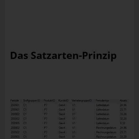
Abb. 1: Faktentabelle mit mehreren Datumsspalten
Wohlwissend, dass die Zeitanalyseelemente in DeltaMaster
nur auf Basis einer einzigen Zeitdimension arbeiten, wird bei
der Implementierung solcher Anforderungen das „Satzarten-
Prinzip“ bevorzugt.
Das Satzarten-Prinzip
Dabei vervielfachen wir die Datensätze einer Faktentabelle
um die unterschiedlichen Periodentypen (Liefer-,
Rechnungsdatum) und fügen eine neue Schalter-Dimension
„Periodentyp“ an, die das Umschalten zwischen Liefer- und
Rechnungsdatum in DeltaMaster erlaubt.