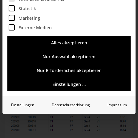
Statistik
Was tun, wenn mehrere
Marketing
Zeitbezüge vorhanden
Externe Medien
sind
Alles akzeptieren
Ein durchaus üblicher Fall. Der Kunde liefert eine
Faktentabelle mit Liefer- und Rechnungsdatum:
Nur Auswahl akzeptieren
Nur Erforderliches akzeptieren
Einstellungen …
Einstellungen
Datenschutzerklärung
Impressum