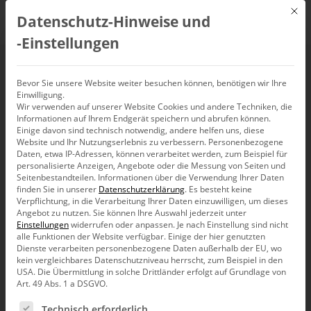
Mit d
Datenschutz-Hinweise und
DE
‑Einstellungen
Währungskurse direkt
Bevor Sie unsere Website weiter besuchen können, benötigen wir Ihre
Einwilligung.
Wir verwenden auf unserer Website Cookies und andere Techniken, die
von der EZB
Informationen auf Ihrem Endgerät speichern und abrufen können.
Einige davon sind technisch notwendig, andere helfen uns, diese
Website und Ihr Nutzungserlebnis zu verbessern.
Personenbezogene
Daten, etwa IP-Adressen, können verarbeitet werden, zum Beispiel für
personalisierte Anzeigen, Angebote oder die Messung von Seiten und
Seitenbestandteilen.
Informationen über die Verwendung Ihrer Daten
In diesem Blogbeitrag wird aufgezeigt, wie ein Import
finden Sie in unserer
Datenschutzerklärung
.
Es besteht keine
von Währungskursdaten der EZB per SSIS Paket
Verpflichtung, in die Verarbeitung Ihrer Daten einzuwilligen, um dieses
darstellbar ist. Zudem wird aufgezeigt für welche
Angebot zu nutzen.
Sie können Ihre Auswahl jederzeit unter
Zwecke dies sinnvoll sein kann.
Einstellungen
widerrufen oder anpassen.
Je nach Einstellung sind nicht
alle Funktionen der Website verfügbar. Einige der hier genutzten
Dienste verarbeiten personenbezogene Daten außerhalb der EU, wo
kein vergleichbares Datenschutzniveau herrscht, zum Beispiel in den
Einleitung
USA. Die Übermittlung in solche Drittländer erfolgt auf Grundlage von
Art. 49 Abs. 1 a DSGVO.
Die Europäische Zentralbank (EZB) ist als Organ der
Es folgt eine Liste der Service-Gruppen, für die eine Ein
Technisch erforderlich