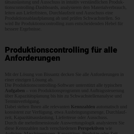
täts­aus­lastung­ und Ausschuss in intuitiv verständ­lichen Produk­
tions­controlling-Dashboards, analysieren den Material­ver­brauch,
leiten aus Liefer­fristen, Durch­lauf­zeit und Ausschuss eine
Produk­tions­ablauf­planung ­­ab und prüfen Schwach­stellen. So
wird Ihr Produktions­controlling zum ent­schei­denden Hebel für
bessere Ergebnisse.
Produktionscontrolling
für alle
Anforderungen
Mit der Lösung von Bissantz decken Sie alle Anforderungen in
einer einzigen Lösung ab.
Die Produktions­controlling-Software unter­stützt alle typischen
Aufgaben
– von Produk­tions­programm und Auftrags­steuerung
über Kapa­zitäts­planung bis hin zu Schwach­stellen­analyse und
Termin­ver­folgung.
Dabei stehen Ihnen alle relevanten
Kennzahlen
auto­matisch und
konsistent zur Verfügung, etwa Ausbring­ungs­menge, Durch­lauf­
zeit, Kapazitäts­aus­lastung, Liefer­treue oder Ausschuss.
Durch die mehr­­dimen­sionale Auswertungs­­logik analysieren Sie
diese Kenn­­zahlen nach verschiedenen
Perspek­­tiven
wie
Aufträge, Maschinen­typen­, Kapa­zitäten, Produkte oder Zeit­