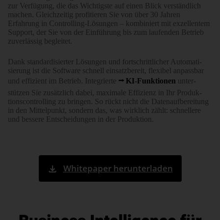
zur Verfügung, die das Wichtigste auf einen Blick verständ­lich
machen. Gleich­zeitig profi­tieren Sie von über 30 Jahren
Erfahrung in Controlling-Lösungen – kombiniert mit exzell­entem
Support, der Sie von der Ein­führung bis zum laufenden Betrieb
zuver­lässig begleitet.
Dank standardi­sierter Lösungen und fort­schritt­licher Auto­ma­ti­
sierung ist die Software schnell einsatz­bereit, flexibel anpassbar
und effizient im Betrieb. Integrierte
KI-Funktionen
unter­
stützen Sie zusätz­lich dabei, maximale Effizienz in Ihr Produk­
tions­controlling zu bringen. So rückt nicht die Daten­auf­be­reitung
in den Mittel­punkt, sondern das, was wirklich zählt: schnellere
und bessere Ent­schei­dungen in der Produktion.
Whitepaper herunterladen