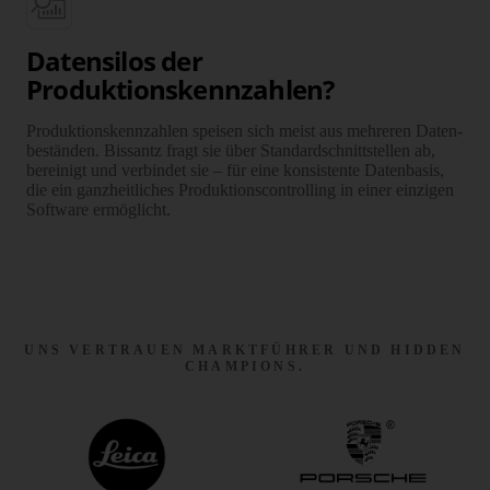
Datensilos der
Produktionskennzahlen?
Produktionskenn­zahlen speisen sich meist aus mehreren Daten­
beständen. Bissantz fragt sie über Stand­ard­schnitt­stellen ab,
bereinigt und verbindet sie – für eine konsis­tente Daten­basis,
die ein ganz­heit­liches Pro­duk­tions­con­trolling in einer einzigen
Software ermöglicht.
UNS VERTRAUEN MARKTFÜHRER UND HIDDEN
CHAMPIONS.