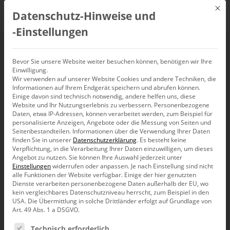
Mit d
Datenschutz-Hinweise und
DE
‑Einstellungen
Bevor Sie unsere Website weiter besuchen können, benötigen wir Ihre
Einwilligung.
Wir verwenden auf unserer Website Cookies und andere Techniken, die
Informationen auf Ihrem Endgerät speichern und abrufen können.
Einige davon sind technisch notwendig, andere helfen uns, diese
Website und Ihr Nutzungserlebnis zu verbessern.
Personenbezogene
Daten, etwa IP-Adressen, können verarbeitet werden, zum Beispiel für
personalisierte Anzeigen, Angebote oder die Messung von Seiten und
Seitenbestandteilen.
Informationen über die Verwendung Ihrer Daten
finden Sie in unserer
Datenschutzerklärung
.
Es besteht keine
Verpflichtung, in die Verarbeitung Ihrer Daten einzuwilligen, um dieses
Angebot zu nutzen.
Sie können Ihre Auswahl jederzeit unter
Einstellungen
widerrufen oder anpassen.
Je nach Einstellung sind nicht
alle Funktionen der Website verfügbar. Einige der hier genutzten
Dienste verarbeiten personenbezogene Daten außerhalb der EU, wo
kein vergleichbares Datenschutzniveau herrscht, zum Beispiel in den
USA. Die Übermittlung in solche Drittländer erfolgt auf Grundlage von
Art. 49 Abs. 1 a DSGVO.
Es folgt eine Liste der Service-Gruppen, für die eine Ein
Technisch erforderlich