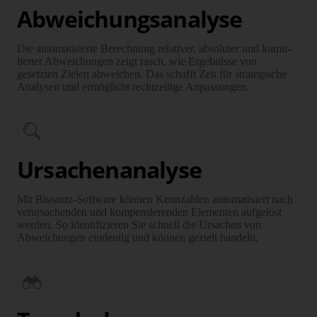
Abweichungs­analyse
Die automa­tisierte Berechnung relativer, absoluter und kumu­
lierter Ab­weichungen zeigt rasch, wie Ergebnisse von
gesetzten Zielen abweichen. Das schafft Zeit für stra­tegische
Analysen und ermöglicht recht­zeitige Anpas­sungen.
Ursachenanalyse
Mit Bissantz-Software können Kennzahlen automatisiert nach
ver­ur­sachenden und kom­pen­sierenden Elementen aufgelöst
werden. So identifizieren Sie schnell die Ursachen von
Abweichungen eindeutig und können gezielt handeln.