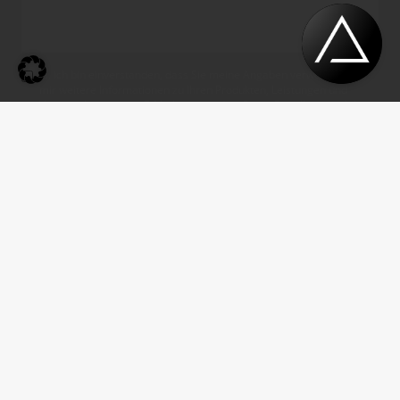
Ja, ich bin einverstanden, dass Sie meine Angaben verwenden, um
mir weitere Informationen zu Ihren Produkten, Leistungen und
Veranstaltungen per E-Mail zuzusenden. Diese Einwilligung gilt bis
auf Widerruf. Die Datenschutzerklärung sowie die Information
gemäß Art. 13 DSGVO habe ich zur Kenntnis genom­men.
*
© 2026 Bissantz & Company GmbH.
All rights reserved.