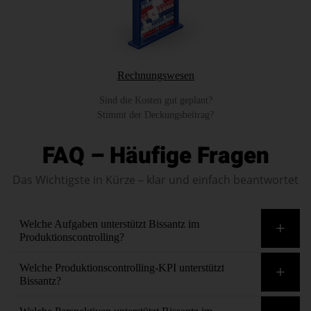
Rechnungswesen
Sind die Kosten gut geplant?
Stimmt der Deckungsbeitrag?
FAQ – Häufige Fragen
Das Wichtigste in Kürze – klar und einfach beantwortet
Welche Aufgaben unterstützt Bissantz im
Produktionscontrolling?
Alle. Zum Beispiel Anreizsysteme, Auftragsbeschaffung,
Welche Produktionscontrolling-KPI unterstützt
Ersatzinvestitionen, Fertigungsvorschriften,
Bissantz?
Kapazitätsausweitung, Leistungsverrechnung,
Alle. Zum Beispiel Ausbringungsmenge, Ausbringungswert,