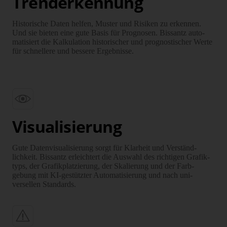
Trenderkennung
Historische Daten helfen, Muster und Risiken zu erkennen.
Und sie bieten eine gute Basis für Prognosen. Bissantz auto­
matisiert die Kalku­lation historischer und prog­nostischer Werte
für schnellere und bessere Ergeb­nisse.
Visualisierung
Gute Daten­visuali­sierung sorgt für Klarheit und Verständ­
lichkeit. Bissantz erleichtert die Auswahl des richtigen Grafik­
typs, der Grafik­platzierung, der Skalierung und der Farb­
gebung mit KI-gestützter Auto­mati­sierung und nach uni­
versellen Standards.