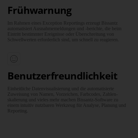
Frühwarnung
Im Rahmen eines Exception Reportings erzeugt Bissantz
automatisiert Ausnahme­meldungen und -berichte, die beim
Eintritt bestimmter Ereignisse oder Über­schreitung von
Schwell­werten erforderlich sind, um schnell zu reagieren.
Benutzerfreundlichkeit
Einheitliche Daten­visualisierung und die auto­matisierte
Zuweisung von Namen, Vorzeichen, Farb­codes, Zahlen­
skalierung und vieles mehr machen Bissantz-Software zu
einem intuitiv nutzbaren Werk­zeug für Analyse, Planung und
Reporting.