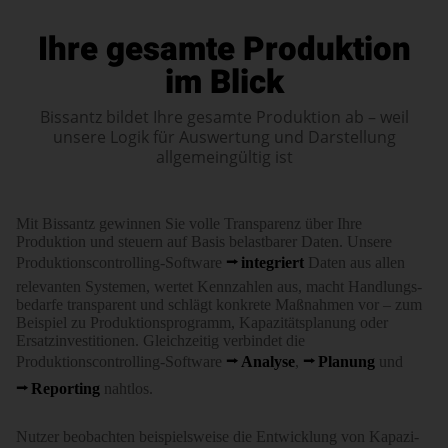
Ihre gesamte Produktion
im Blick
Bissantz bildet Ihre gesamte Produktion ab – weil
unsere Logik für Auswertung und Darstellung
allgemeingültig ist
Mit Bissantz gewinnen Sie volle Trans­parenz über Ihre
Produktion und steuern auf Basis belast­barer Daten. Unsere
Produktionscontrolling-Software
integriert
Daten aus allen
relevanten Systemen, wertet Kenn­zahlen aus, macht Hand­lungs­
bedarfe trans­parent und schlägt konkrete Maß­nahmen vor – zum
Beispiel zu Pro­duk­­tions­­programm, Kapa­­zi­­täts­planung oder
Ersatz­in­vesti­tionen. Gleich­­zeitig verbindet die
Produktionscontrolling-Software
Analyse
,
Planung
und
Reporting
nahtlos.
Nutzer beobachten beispiels­weise die Ent­wick­lung von Kapazi­