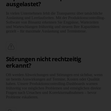
ausgelastet?
In vielen Unter­nehmen fehlt die Trans­parenz über tatsäch­liche
Auslastung und Leer­lauf­zeiten. Mit der Produk­tions­controlling-
Software von Bissantz erkennen Sie Engpässe, Warte­zeiten
und Warte­schlangen früh­zeitig und steuern Ihre Kapa­zitäten
gezielt – für maximale Aus­lastung und Termintreue.
Störungen nicht rechtzeitig
erkannt?
Oft werden Abweichungen und Störungen erst sichtbar, wenn
sie bereits Auswir­kungen auf Termine, Kosten oder Qualität
haben. Unsere Produk­tions­con­trolling-Dashboards warnen
früh­zeitig vor möglichen Problemen und ermöglichen direkte
Fragen nach Ursachen und Korrektur­maßnahmen – bevor
Probleme eskalieren.