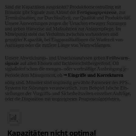
Sind die Kapazitäten ausgelastet? Produk­tions­­controlling mit
Bissantz gibt Signale zum Ablauf der
Ferti­gungs­­prozesse
, zur
Termin­­situation, zur Durch­­lauf­zeit, zur Qualität und Pro­duk­­ti­vität.
Unsere Aus­wer­tungen zeigen die Ur­sachen etwa­iger Stö­rungen
und geben Hin­weise auf Maß­nahmen zur Anlagen­­pflege. Im
Mittel­­punkt steht das Ver­hält­nis zwischen vor­han­­dener und
genutzter Kapa­zität, bei Engpass­situationen die Warte­­zeit von
Aufträgen oder die mittlere Länge von Warte­­schlangen.
Unsere Abweichungs- und Ursachen­­analysen geben
Früh­­warn­­
signale
auf allen Ebenen und fach­­bereichs­über­greifend. Oft
signa­li­siert schon die mengen- oder wert­mäßige Aus­bringung je
Periode dem Management, ob
Ein­griffe und Korrekturen
nötig sind. Mit­unter sind un­günstig gewählte Para­meter des PPS-
Systems für Störungen verant­wort­lich, zum Beispiel falsche Ein­
stellungen der Vorgriffs- und Sicher­heits­­zeiten einzelner Aufträge,
oder die Dis­position mit ungeeigneten Prognose­­algorithmen.
Kapazitäten nicht optimal