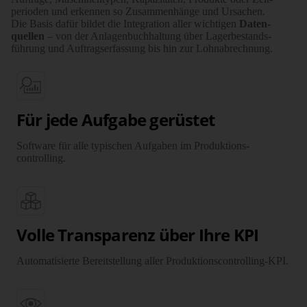
perioden und erkennen so Zusammen­­hänge und Ursachen.
Die Basis dafür bildet die Inte­­gration aller wichtigen
Daten­
quellen
– von der Anlagen­buch­haltung über Lager­be­stands­
führung und Auftrags­erfassung bis hin zur Lohn­abrechnung.
Für jede Aufgabe gerüstet
Software für alle typischen Aufgaben im Produktions­
controlling.
Volle Transparenz über Ihre KPI
Automatisierte Bereitstellung aller Produktions­controlling-KPI.